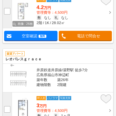
4.2
万円
管理費等：4,500円
敷
なし
礼
なし
2階
1K
28.02㎡
画像 : 26枚
空室確認
電話で問合せ
無料
賃貸アパート
レオパレスｇｒａｃｅ
井原鉄道井原線/湯野駅 徒歩7分
広島県福山市神辺町
築年数
築26年
建物階数
2階建
即入居
パノラマ
写真充実
3
万円
管理費等：4,500円
敷
なし
礼
1ヶ月