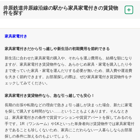
井原鉄道井原線沿線の駅から家具家電付きの賃貸物
件を探す
家具家電付き
家具家電付きだから引っ越しや新生活の初期費用を節約できる
新生活に合わせた家具家電の購入や、それらを運ぶ費用も、結構な額になり
ますが、家具家電付き賃貸物件なら、あらかじめ家具・家電を購入したり今
まで使っていた家具・家電を運んだりする必要が無いため、購入費や運送費
を大きく節約できます。お部屋探しの際は、ぜひ家具家電付き賃貸物件をチ
ェックしてみてください。
家具家電付き賃貸物件なら、急な引っ越しでも安心！
長期の出張や転勤などの理由で急きょ引っ越しが決まった場合、新たに家電
を探して購入する時間がない……ということもよくあります。そんなとき
は、家具家電付きの条件で賃貸マンションや賃貸アパートを探してみるのも
手です。1R（ワンルーム）や1Kといった単身者向け賃貸物件では家具家電付
きであることも珍しくないため、家具にこだわらない一人暮らしならお部屋
探しの条件に加えるのもよいでしょう。