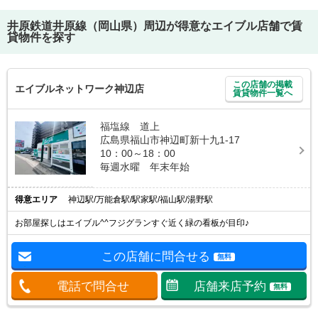
井原鉄道井原線（岡山県）
周辺が得意なエイブル店舗で賃
貸物件を探す
この店舗の掲載
エイブルネットワーク神辺店
賃貸物件一覧へ
福塩線 道上
広島県福山市神辺町新十九1-17
10：00～18：00
毎週水曜 年末年始
得意エリア
神辺駅/万能倉駅/駅家駅/福山駅/湯野駅
お部屋探しはエイブル^^フジグランすぐ近く緑の看板が目印♪
この店舗に問合せる
無料
電話で問合せ
店舗来店予約
無料