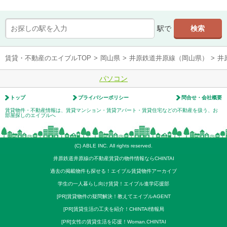
駅で
賃貸・不動産のエイブルTOP
>
岡山県
>
井原鉄道井原線（岡山県）
>
井
パソコン
トップ
プライバシーポリシー
問合せ・会社概要
賃貸物件・不動産情報は、賃貸マンション・賃貸アパート・賃貸住宅などの不動産を扱う、お
部屋探しのエイブルへ
(C) ABLE INC. All rights reserved.
井原鉄道井原線の不動産賃貸の物件情報ならCHINTAI
過去の掲載物件も探せる！エイブル賃貸物件アーカイブ
学生の一人暮らし向け賃貸！エイブル進学応援部
[PR]賃貸物件の疑問解決！教えてエイブルAGENT
[PR]賃貸生活の工夫を紹介！CHINTAI情報局
[PR]女性の賃貸生活を応援！Woman.CHINTAI