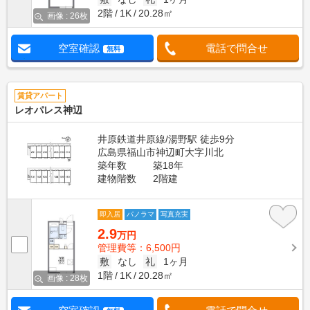
2階
1K
20.28㎡
画像 : 26枚
空室確認
電話で問合せ
無料
賃貸アパート
レオパレス神辺
井原鉄道井原線/湯野駅 徒歩9分
広島県福山市神辺町大字川北
築年数
築18年
建物階数
2階建
即入居
パノラマ
写真充実
2.9
万円
管理費等：6,500円
敷
なし
礼
1ヶ月
1階
1K
20.28㎡
画像 : 28枚