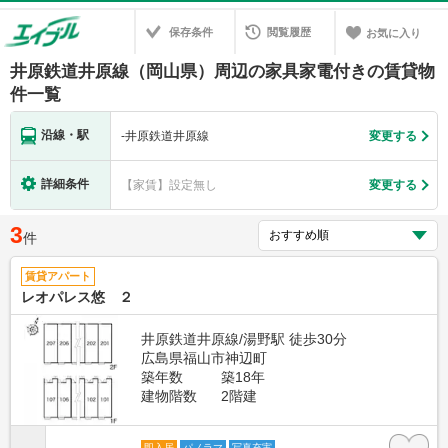
保存条件
閲覧履歴
お気に入り
井原鉄道井原線（岡山県）周辺の家具家電付きの賃貸物
件一覧
沿線・駅
-
井原鉄道井原線
変更する
詳細条件
【家賃】設定無し
変更する
3
件
賃貸アパート
レオパレス悠 ２
井原鉄道井原線/湯野駅 徒歩30分
広島県福山市神辺町
築年数
築18年
建物階数
2階建
即入居
パノラマ
写真充実