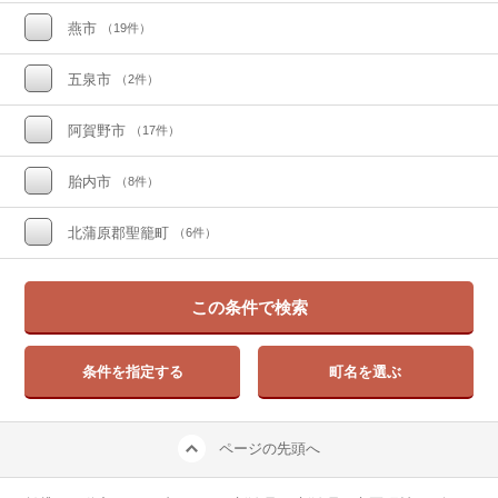
燕市
（19件）
五泉市
（2件）
阿賀野市
（17件）
胎内市
（8件）
北蒲原郡聖籠町
（6件）
この条件で検索
条件を指定する
町名を選ぶ
ページの先頭へ