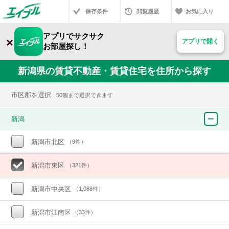
保存条件
閲覧履歴
お気に入り
アプリでサクサク
×
アプリで開く
お部屋探し！
新潟県の賃貸不動産・賃貸住宅を住所から探す
市区郡を選択
50個まで選択できます
新潟
新潟市北区
（9件）
新潟市東区
（321件）
新潟市中央区
（1,088件）
新潟市江南区
（33件）