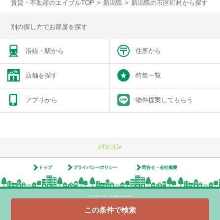
賃貸・不動産のエイブルTOP
>
新潟県
>
新潟県の市区町村から探す
別の探し方でお部屋を探す
沿線・駅から
住所から
店舗を探す
特集一覧
アプリから
物件提案してもらう
パソコン
トップ
プライバシーポリシー
問合せ・会社概要
(C) ABLE INC. All rights reserved.
学生の一人暮らし向け賃貸！エイブル進学応援部
この条件で検索
[PR]賃貸物件の疑問解決！教えてエイブルAGENT