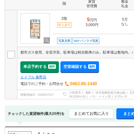
家賃
敷金
階
管理費
礼金
2階
5
5万
万円
なし
3,000円
即入居可
写真充実
360°パノラマ写真
来店予約する
空室確認する
無料
無料
エイブル 秦野店
0463-85-1440
電話でのご予約・お問合せ
小田原市
扇町
伊豆箱根鉄道大雄山線
五
情報登録日
2026/07/27
2K/2DK(+S)
バス・トイレ別
0.55ヶ月
まとめてお気に入り
まと
チェックした賃貸物件(最大20件)を