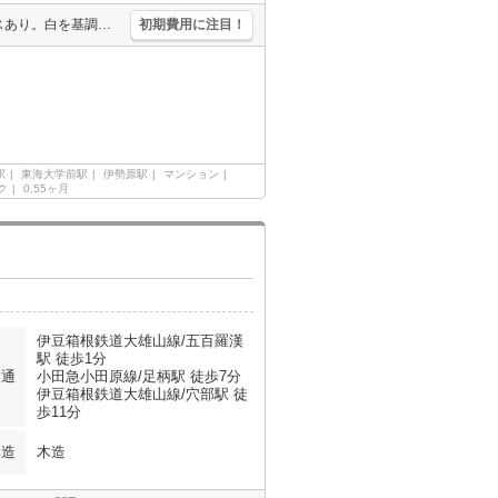
駅近。オートロック。エレベーターあり。都市ガス使用。宅配ボックスあり。白を基調とした明るい室内。内見から契約までオンラインで対応可能です。
初期費用に注目！
駅
東海大学前駅
伊勢原駅
マンション
ク
0.55ヶ月
伊豆箱根鉄道大雄山線/五百羅漢
駅 徒歩1分
交通
小田急小田原線/足柄駅 徒歩7分
伊豆箱根鉄道大雄山線/穴部駅 徒
歩11分
構造
木造