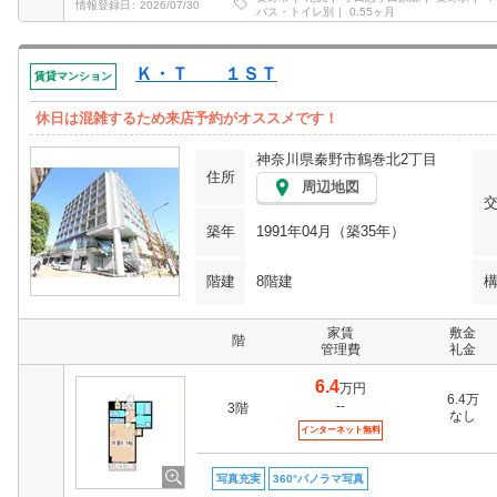
情報登録日
2026/07/30
バス・トイレ別
0.55ヶ月
Ｋ・Ｔ １ＳＴ
賃貸マンション
休日は混雑するため来店予約がオススメです！
神奈川県秦野市鶴巻北2丁目
住所
周辺地図
築年
1991年04月（築35年）
階建
8階建
家賃
敷金
階
管理費
礼金
6.4
万円
6.4万
--
3階
なし
インターネット無料
写真充実
360°パノラマ写真