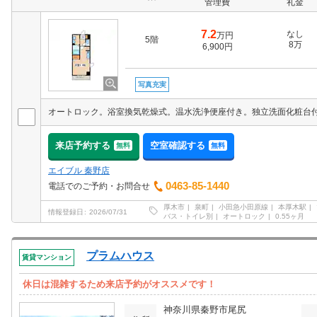
管理費
礼金
7.2
なし
万円
5階
8万
6,900円
写真充実
来店予約する
空室確認する
無料
無料
エイブル 秦野店
0463-85-1440
電話でのご予約・お問合せ
厚木市
泉町
小田急小田原線
本厚木駅
情報登録日
2026/07/31
バス・トイレ別
オートロック
0.55ヶ月
プラムハウス
賃貸マンション
休日は混雑するため来店予約がオススメです！
神奈川県秦野市尾尻