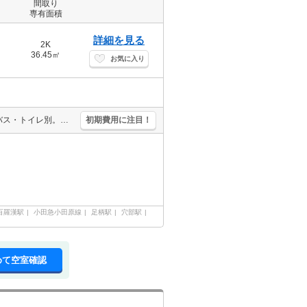
間取り
専有面積
詳細を見る
2K
36.45㎡
お気に入り
都市ガス使用。全室洋室。駐車場は軽自動車のみ。駐車場は敷地内。バス・トイレ別。ベランダに洗濯機置き場付き。追い焚き付き。仲介手数料家賃の0.55ヵ月分(税込)。ケーブルテレビ対応(J:COM)。
初期費用に注目！
百羅漢駅
小田急小田原線
足柄駅
穴部駅
めて空室確認