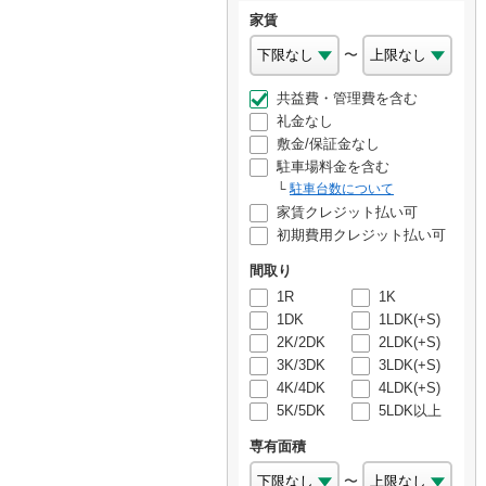
家賃
〜
共益費・管理費を含む
礼金なし
敷金/保証金なし
駐車場料金を含む
駐車台数について
家賃クレジット払い可
初期費用クレジット払い可
間取り
1R
1K
1DK
1LDK(+S)
2K/2DK
2LDK(+S)
3K/3DK
3LDK(+S)
4K/4DK
4LDK(+S)
5K/5DK
5LDK以上
専有面積
〜