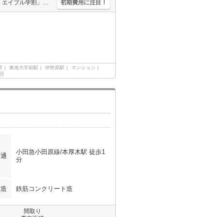
オートロック。敷地内防犯カメラ設置。インターネット接続料無料。「エイブル学割」で仲介手数料家賃の0.55ヶ月分より10％ＯＦＦ。オンライン内見対応可。
初期費用に注目！
駅
東海大学前駅
伊勢原駅
マンション
ヶ月
小田急小田原線/本厚木駅 徒歩1
交通
分
構造
鉄筋コンクリート造
間取り