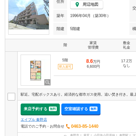
住所
周辺地図
築年
1996年04月（築30年）
階建
5階建
家賃
敷金
階
管理費
礼金
5階
8.6
17.2万
万円
なし
6,600円
即入居可
来店予約する
空室確認する
無料
無料
エイブル 秦野店
0463-85-1440
電話でのご予約・お問合せ
秦野市
尾尻
小田急小田原線
秦野駅
マ