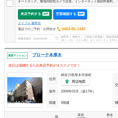
来店予約する
空室確認する
無料
無料
エイブル 秦野店
0463-85-1440
電話でのご予約・お問合せ
秦野市
鶴巻北
小田急小田原線
鶴巻温泉
情報登録日
2026/08/06
1K
バス・トイレ別
オートロック
0.55
ブローテ本厚木
賃貸マンション
休日は混雑するため来店予約がオススメです！
神奈川県厚木市泉町
住所
周辺地図
築年
2009年03月（築17年）
階建
5階建
家賃
敷金
階