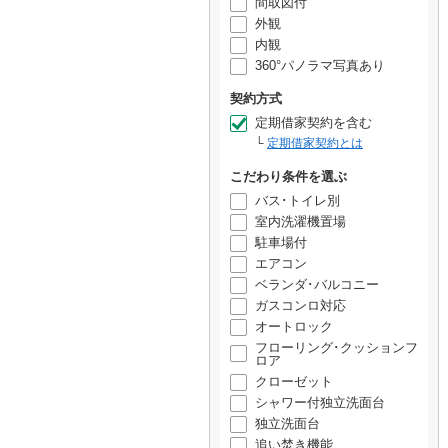
間取図付
外観
内観
360°パノラマ写真あり
契約方式
定期借家契約を含む
定期借家契約とは
こだわり条件を選ぶ
バス･トイレ別
室内洗濯機置場
駐車場付
エアコン
ベランダ･バルコニー
ガスコンロ対応
オートロック
フローリング･クッションフ
ロア
クローゼット
シャワー付独立洗面台
独立洗面台
追い焚き機能