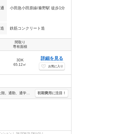
交通
小田急小田原線/秦野駅 徒歩1分
構造
鉄筋コンクリート造
間取り
専有面積
詳細を見る
3DK
65.12㎡
お気に入り
駅近。宅配ボックスあり。経済的な都市ガス使用。追い焚き付き。最上階。通勤、通学がスムーズ。オンライン内見対応可。シューズインクローゼット付き。
初期費用に注目！
ンション
3K/3DK/3LDK(+S)