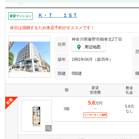
Ｋ・Ｔ １ＳＴ
賃貸マンション
休日は混雑するため来店予約がオススメです！
神奈川県秦野市鶴巻北2丁目
住所
周辺地図
築年
1991年04月（築35年）
階建
8階建
家賃
敷金
階
管理費
礼金
5.8
万円
5.8万
--
3階
なし
インターネット無料