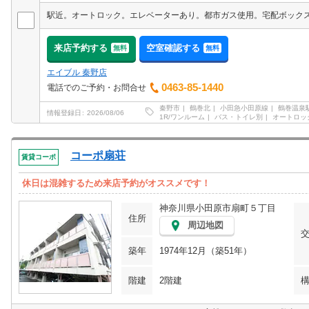
来店予約する
空室確認する
無料
無料
エイブル 秦野店
0463-85-1440
電話でのご予約・お問合せ
秦野市
鶴巻北
小田急小田原線
鶴巻温泉
情報登録日
2026/08/06
1R/ワンルーム
バス・トイレ別
オートロッ
コーポ扇荘
賃貸コーポ
休日は混雑するため来店予約がオススメです！
神奈川県小田原市扇町５丁目
住所
周辺地図
築年
1974年12月（築51年）
階建
2階建