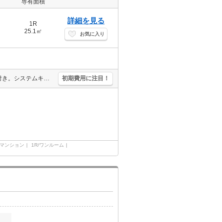
専有面積
詳細を見る
1R
25.1㎡
お気に入り
オートロック。浴室換気乾燥式。温水洗浄便座付き。独立洗面化粧台付き。システムキッチン。シューズボックス付き。追い焚き機能付きバス。クローゼット付。TVモニター付インターホン。エアコン付き。
初期費用に注目！
マンション
1R/ワンルーム