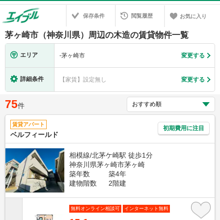
保存条件
閲覧履歴
お気に入り
茅ヶ崎市（神奈川県）周辺の木造の賃貸物件一覧
エリア
-
茅ヶ崎市
変更する
詳細条件
【家賃】設定無し
変更する
75
件
賃貸アパート
初期費用に注目
ベルフィールド
相模線/北茅ケ崎駅 徒歩1分
神奈川県茅ヶ崎市茅ヶ崎
築年数
築4年
建物階数
2階建
無料オンライン相談可
インターネット無料