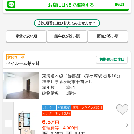
お店にLINEで相談する
無料
別の順番に並び替えてみませんか？
家賃が安い順
築年数が浅い順
面積が広い順
賃貸コーポ
初期費用に注目
ベイルーム茅ヶ崎
東海道本線（首都圏）/茅ケ崎駅 徒歩10分
神奈川県茅ヶ崎市十間坂1-
築年数
築6年
建物階数
3階建
パノラマ
写真充実
無料オンライン相談可
インターネット無料
6.5
万円
管理費等：4,000円
敷
3.25万
礼
6.5万