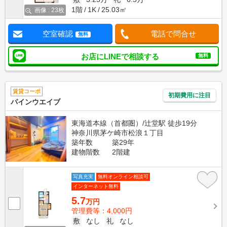
1階
1K
25.03㎡
画像 : 23枚
空室確認
電話で問合せ
無料
お店にLINEで相談する
無料
賃貸コーポ
初期費用に注目
パインウエイブ
東海道本線（首都圏）/辻堂駅 徒歩19分
神奈川県茅ケ崎市松浪１丁目
築年数
築29年
建物階数
2階建
写真充実
無料オンライン相談可
インターネット無料
5.7
万円
管理費等：4,000円
敷
なし
礼
なし