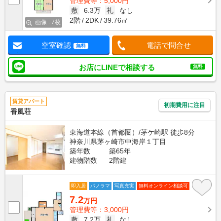
管理費等：5,000円
敷
6.3万
礼
なし
2階
2DK
39.76㎡
画像 : 7枚
空室確認
電話で問合せ
無料
お店にLINEで相談する
無料
賃貸アパート
初期費用に注目
香風荘
東海道本線（首都圏）/茅ケ崎駅 徒歩8分
神奈川県茅ヶ崎市中海岸１丁目
築年数
築65年
建物階数
2階建
即入居
パノラマ
写真充実
無料オンライン相談可
7.2
万円
管理費等：3,000円
敷
7.2万
礼
なし