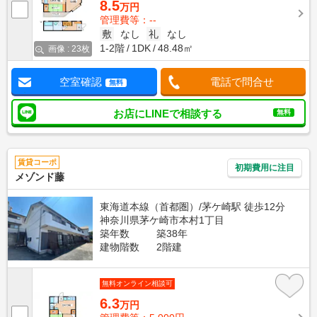
8.5
万円
管理費等：--
敷
なし
礼
なし
1-2階
1DK
48.48㎡
画像 : 23枚
空室確認
電話で問合せ
無料
お店にLINEで相談する
無料
賃貸コーポ
初期費用に注目
メゾンド藤
東海道本線（首都圏）/茅ケ崎駅 徒歩12分
神奈川県茅ケ崎市本村1丁目
築年数
築38年
建物階数
2階建
無料オンライン相談可
6.3
万円