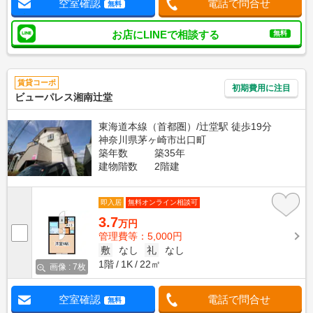
空室確認
電話で問合せ
無料
お店にLINEで相談する
無料
賃貸コーポ
初期費用に注目
ビューパレス湘南辻堂
東海道本線（首都圏）/辻堂駅 徒歩19分
神奈川県茅ヶ崎市出口町
築年数
築35年
建物階数
2階建
即入居
無料オンライン相談可
3.7
万円
管理費等：5,000円
敷
なし
礼
なし
1階
1K
22㎡
画像 : 7枚
空室確認
電話で問合せ
無料