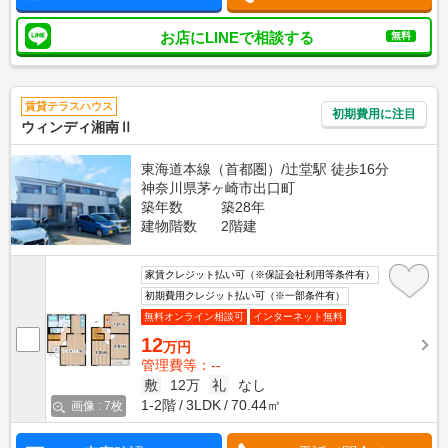
お店にLINEで相談する
無料
賃貸テラスハウス
初期費用に注目
ウィンディ湘南Ⅱ
東海道本線（首都圏）/辻堂駅 徒歩16分
神奈川県茅ヶ崎市出口町
築年数
築28年
建物階数
2階建
家賃クレジット払い可（※保証会社利用等条件有）
初期費用クレジット払い可（※一部条件有）
無料オンライン相談可
インターネット無料
12
万円
管理費等：--
敷
12万
礼
なし
1-2階
3LDK
70.44㎡
画像 : 7枚