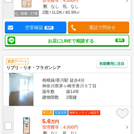
管理費等：4,000円
敷
なし
礼
なし
2階
1LDK
40.99㎡
画像 : 17枚
空室確認
電話で問合せ
無料
お店にLINEで相談する
無料
賃貸アパート
初期費用に注目
リブリ・リオ・フラガンシア
相模線/香川駅 徒歩4分
神奈川県茅ヶ崎市香川５丁目
築年数
築14年
建物階数
2階建
即入居
写真充実
無料オンライン相談可
5.6
万円
管理費等：4,000円
敷
なし
礼
なし