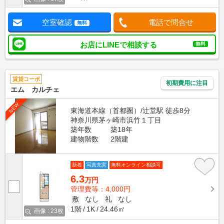
空室確認
電話で問合せ
無料
お店にLINEで相談する
無料
賃貸コーポ
初期費用に注目
エム カルチェ
NEW
東海道本線（首都圏）/辻堂駅 徒歩8分
神奈川県茅ヶ崎市浜竹１丁目
築年数
築18年
建物階数
2階建
新着
写真充実
無料オンライン相談可
6.3
万円
管理費等：4,000円
敷
なし
礼
なし
1階
1K
24.46㎡
画像 : 23枚