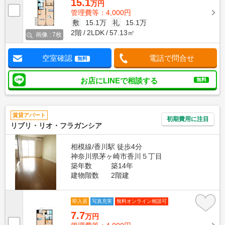
15.1
万円
管理費等：4,000円
敷
15.1万
礼
15.1万
2階
2LDK
57.13㎡
画像 : 7枚
空室確認
電話で問合せ
無料
お店にLINEで相談する
無料
賃貸アパート
初期費用に注目
リブリ・リオ・フラガンシア
相模線/香川駅 徒歩4分
神奈川県茅ヶ崎市香川５丁目
築年数
築14年
建物階数
2階建
即入居
写真充実
無料オンライン相談可
7.7
万円