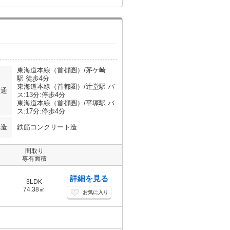
東海道本線（首都圏）/茅ケ崎
駅 徒歩4分
東海道本線（首都圏）/辻堂駅 バ
交通
ス:13分:停歩4分
東海道本線（首都圏）/平塚駅 バ
ス:17分:停歩4分
構造
鉄筋コンクリート造
間取り
専有面積
詳細を見る
3LDK
74.38㎡
お気に入り