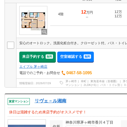
12
12万
万円
4階
12万
--
来店予約する
空室確認する
無料
無料
エイブル 茅ヶ崎店
0467-58-1095
電話でのご予約・お問合せ
茅ヶ崎市
幸町
東海道本線（首都圏）
茅
情報登録日
2026/07/29
マンション
2LDK(+S)
バス・トイレ別
0
リヴェ－ル湘南
賃貸マンション
休日は混雑するため来店予約がオススメです！
神奈川県茅ヶ崎市香川４丁目
住所