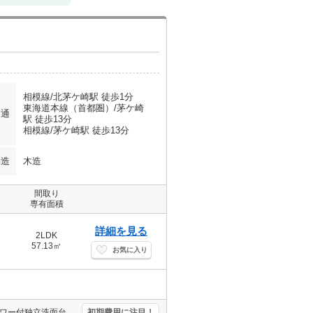
相模線/北茅ケ崎駅 徒歩1分
東海道本線（首都圏）/茅ケ崎
交通
駅 徒歩13分
相模線/茅ケ崎駅 徒歩13分
構造
木造
間取り
専有面積
詳細を見る
2LDK
57.13㎡
お気に入り
人気の湘南エリア。駅近。追い焚き付き。2口システムキッチン。シャワー付独立洗面台。TVインターホン付き。CATV受信可。エアコン1基付き。インターネット無料使い放題。南向き。温水洗浄便座付き。
初期費用に注目！