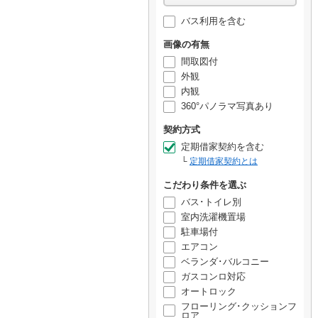
バス利用を含む
画像の有無
間取図付
外観
内観
360°パノラマ写真あり
契約方式
定期借家契約を含む
定期借家契約とは
こだわり条件を選ぶ
バス･トイレ別
室内洗濯機置場
駐車場付
エアコン
ベランダ･バルコニー
ガスコンロ対応
オートロック
フローリング･クッションフ
ロア