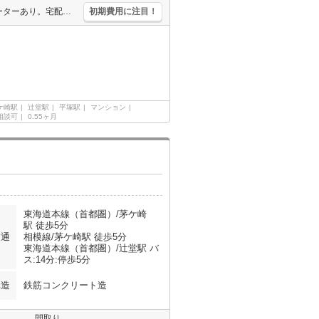
鉄筋コンクリート造。経済的な都市ガス使用。オートロック。エレベーターあり。宅配ボックスあり。管理人日勤。エアコン3基付き。小型犬・猫計1匹まで飼育可。ペット飼育の場合、敷金3ヶ月。連帯保証人要。
初期費用に注目！
ケ崎駅
辻堂駅
平塚駅
マンション
相談可
0.55ヶ月
東海道本線（首都圏）/茅ケ崎
駅 徒歩5分
交通
相模線/茅ケ崎駅 徒歩5分
東海道本線（首都圏）/辻堂駅 バ
ス:14分:停歩5分
構造
鉄筋コンクリート造
間取り