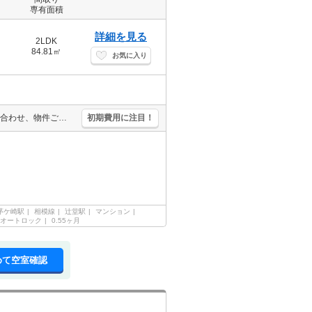
専有面積
詳細を見る
2LDK
84.81㎡
お気に入り
仲介手数料家賃の0.55ヵ月分(税込)。経済的な都市ガス使用。現地待ち合わせ、物件ご案内可能。人気の湘南エリア。ペット応相談。ペット飼育時敷金2ヶ月(償却1ヶ月)。事務所使用可。メゾネットタイプ。
初期費用に注目！
茅ケ崎駅
相模線
辻堂駅
マンション
オートロック
0.55ヶ月
めて空室確認