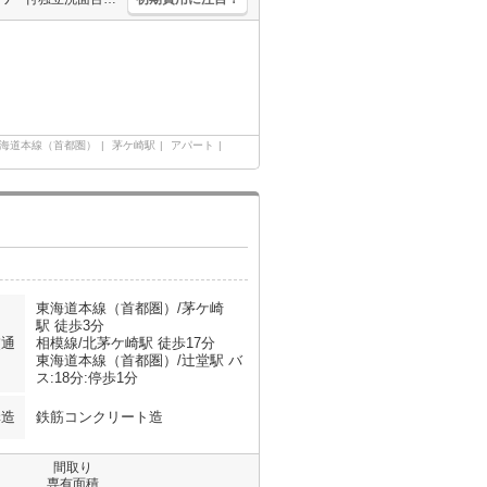
海道本線（首都圏）
茅ケ崎駅
アパート
東海道本線（首都圏）/茅ケ崎
駅 徒歩3分
交通
相模線/北茅ケ崎駅 徒歩17分
東海道本線（首都圏）/辻堂駅 バ
ス:18分:停歩1分
構造
鉄筋コンクリート造
間取り
専有面積