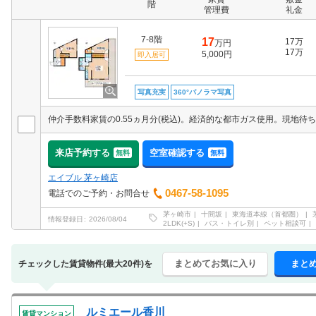
階
管理費
礼金
7-8階
17
17万
万円
17万
5,000円
即入居可
写真充実
360°パノラマ写真
来店予約する
空室確認する
無料
無料
エイブル 茅ヶ崎店
0467-58-1095
電話でのご予約・お問合せ
茅ヶ崎市
十間坂
東海道本線（首都圏）
情報登録日
2026/08/04
2LDK(+S)
バス・トイレ別
ペット相談可
まとめてお気に入り
まと
チェックした賃貸物件(最大20件)を
ルミエール香川
賃貸マンション