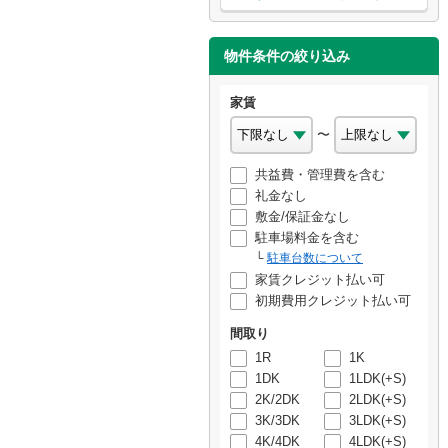
物件条件の絞り込み
家賃
〜
共益費・管理費を含む
礼金なし
敷金/保証金なし
駐車場料金を含む
駐車台数について
家賃クレジット払い可
初期費用クレジット払い可
間取り
1R
1K
1DK
1LDK(+S)
2K/2DK
2LDK(+S)
3K/3DK
3LDK(+S)
4K/4DK
4LDK(+S)