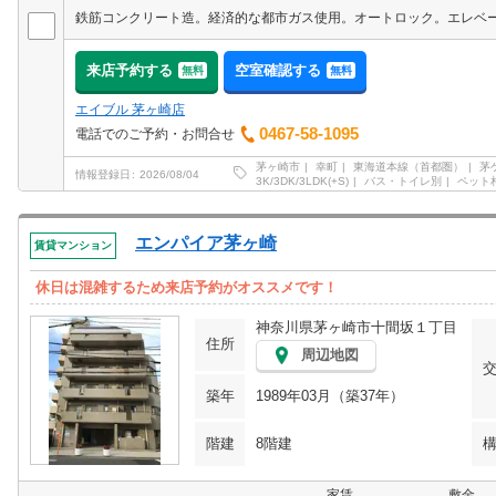
来店予約する
空室確認する
無料
無料
エイブル 茅ヶ崎店
0467-58-1095
電話でのご予約・お問合せ
茅ヶ崎市
幸町
東海道本線（首都圏）
茅
情報登録日
2026/08/04
3K/3DK/3LDK(+S)
バス・トイレ別
ペット
エンパイア茅ヶ崎
賃貸マンション
休日は混雑するため来店予約がオススメです！
神奈川県茅ヶ崎市十間坂１丁目
住所
周辺地図
築年
1989年03月（築37年）
階建
8階建
家賃
敷金