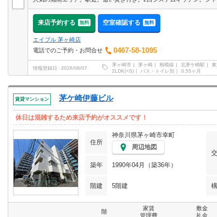
来店予約する
空室確認する
無料
無料
エイブル 茅ヶ崎店
0467-58-1095
電話でのご予約・お問合せ
茅ヶ崎市
茅ヶ崎
相模線
北茅ケ崎駅
東
情報登録日
2026/08/07
2LDK(+S)
バス・トイレ別
0.55ヶ月
茅ケ崎伊藤ビル
賃貸マンション
休日は混雑するため来店予約がオススメです！
神奈川県茅ヶ崎市幸町
住所
周辺地図
築年
1990年04月（築36年）
階建
5階建
家賃
敷金
階
管理費
礼金