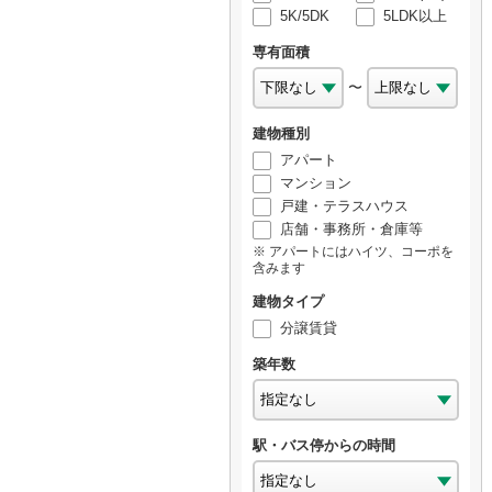
5K/5DK
5LDK以上
専有面積
〜
建物種別
アパート
マンション
戸建・テラスハウス
店舗・事務所・倉庫等
アパートにはハイツ、コーポを
含みます
建物タイプ
分譲賃貸
築年数
駅・バス停からの時間