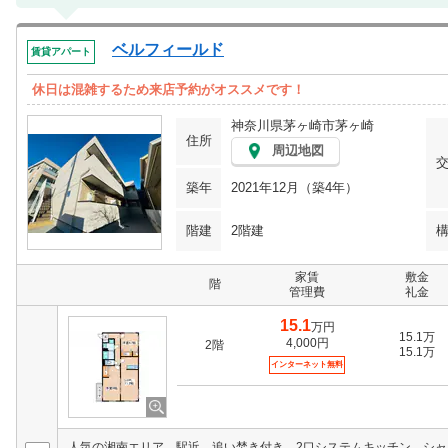
ベルフィールド
賃貸アパート
休日は混雑するため来店予約がオススメです！
神奈川県茅ヶ崎市茅ヶ崎
住所
周辺地図
築年
2021年12月（築4年）
階建
2階建
家賃
敷金
階
管理費
礼金
15.1
万円
15.1万
4,000円
2階
15.1万
インターネット無料