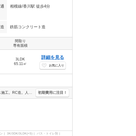
交通
相模線/香川駅 徒歩4分
構造
鉄筋コンクリート造
間取り
専有面積
詳細を見る
3LDK
65.11㎡
お気に入り
駐車場は敷地内。追い焚き機能付きバス。洗面化粧台付き。積水ハウス施工。RC造。人気の湘南エリア。キッチンは対面式。2階角部屋。オンライン内見対応可。内見予約受付中。
初期費用に注目！
ン
3K/3DK/3LDK(+S)
バス・トイレ別