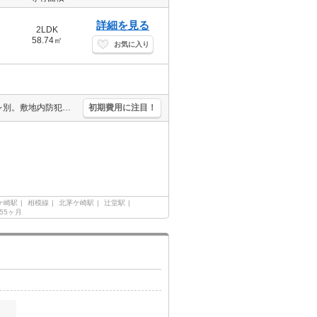
詳細を見る
2LDK
58.74㎡
お気に入り
安心のオートロック。洗面化粧台付き。クローゼット付。バス・トイレ別。敷地内防犯カメラ設置。エレベーターあり。仲介手数料家賃の0.55ヵ月分。住環境、あなたの目でお確かめください。人気の湘南エリア。
初期費用に注目！
ケ崎駅
相模線
北茅ケ崎駅
辻堂駅
.55ヶ月