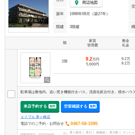
周辺地図
築年
1998年09月（築27年）
階建
3階建
家賃
敷金
階
管理費
礼金
9.2
9.2万
万円
2階
9.2万
5,000円
来店予約する
空室確認する
無料
無料
エイブル 茅ヶ崎店
0467-58-1095
電話でのご予約・お問合せ
茅ヶ崎市
香川
相模線
香川駅
マンショ
情報登録日
2026/08/06