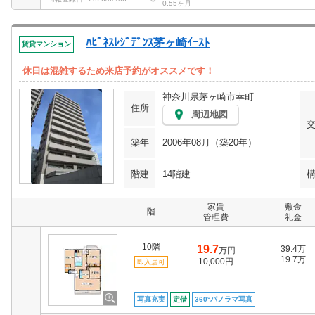
0.55ヶ月
ﾊﾋﾟﾈｽﾚｼﾞﾃﾞﾝｽ茅ヶ崎ｲｰｽﾄ
賃貸マンション
休日は混雑するため来店予約がオススメです！
神奈川県茅ヶ崎市幸町
住所
周辺地図
築年
2006年08月（築20年）
階建
14階建
家賃
敷金
階
管理費
礼金
10階
19.7
39.4万
万円
19.7万
10,000円
即入居可
写真充実
定借
360°パノラマ写真