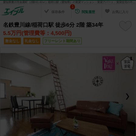
愛知県豊川市金屋町（2階/41.43㎡）稲荷口駅（愛知県）の賃貸マンション・賃貸アパート・賃貸住宅の不動産情報を検索！ 不動産賃貸の物件探しは、お部屋探しのエイブル
1
保存条件
閲覧履歴
お気に入り
名鉄豊川線/稲荷口駅 徒歩6分 2階 築34年
5.5
万円(管理費等：4,500円)
敷金なし
礼金なし
フリーレント期間あり