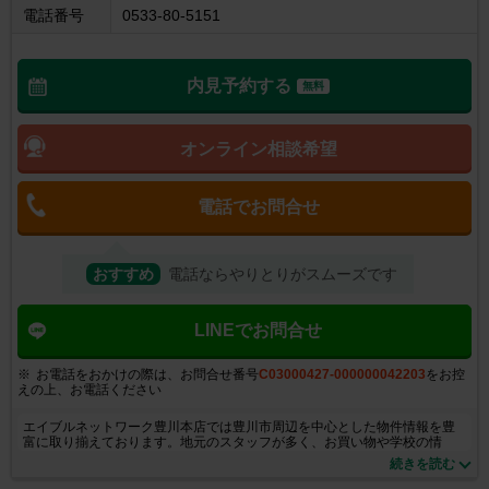
電話番号
0533-80-5151
内見予約する
無料
オンライン相談希望
電話でお問合せ
おすすめ
電話ならやりとりがスムーズです
LINEでお問合せ
お電話をおかけの際は、お問合せ番号
C03000427-000000042203
をお控
えの上、お電話ください
エイブルネットワーク豊川本店では豊川市周辺を中心とした物件情報を豊
富に取り揃えております。地元のスタッフが多く、お買い物や学校の情
報、その他様々な環境に精通しておりますので、お任せ頂ければ安心して
続きを読む
新生活を迎えれること間違えなしです！私達はご入居までお客様の気持ち
になって、全力でお部屋探しをお手伝いさせて頂きます！お仕事帰り、お