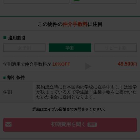
この物件の
仲介手数料
に注目
適用割引
女子割
学割
リピート割
49,500
学割適用で仲介手数料が
10%OFF
円
割引条件
契約成立時に日本国内の学校に在学中もしくは進学
学割
が決まっている方で学生証・生徒手帳をご提示いた
だいた場合に適用となります。
詳細はエイブル店舗までお問合せください。
初期費用を聞く
無料