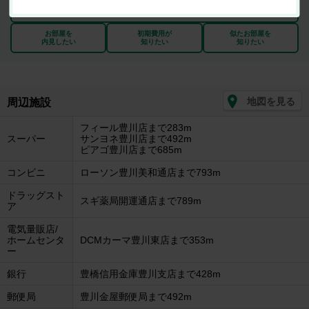
最新の空室状況が知りたい
お部屋を
初期費用が
似たお部屋を
内見したい
知りたい
知りたい
地図を見る
周辺施設
フィール豊川店まで283m
スーパー
サンヨネ豊川店まで492m
ピアゴ豊川店まで685m
コンビニ
ローソン豊川美和通店まで793m
ドラッグスト
スギ薬局開運通店まで789m
ア
電気量販店/
ホームセンタ
DCMカーマ豊川東店まで353m
ー
銀行
豊橋信用金庫豊川支店まで428m
郵便局
豊川金屋郵便局まで492m