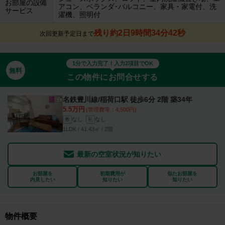
お部屋の設備
アコン、ベランダ･バルコニー、家具・家電付、洗
サービス
濯機、照明付
残り約2日9時間34分41秒
次回更新予定日まで
1分で入力完了！入力2項目でOK
無料
この物件にお問合せする
名鉄豊川線/稲荷口駅 徒歩6分 2階 築34年
5.5万円
(管理費等：4,500円)
なし
なし
敷
礼
1LDK / 41.43㎡ / 2階
最新の空室状況が知りたい
お部屋を
初期費用が
似たお部屋を
内見したい
知りたい
知りたい
物件概要