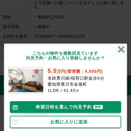
えで店舗にお越しいただきますようお願い致しま
す。
契約
一般契約(2年間)
取引形態
一般媒介
お問合せ番号
C03000427-000000042203
情報更新日
2026/07/26
こちらの物件を複数回見ています
次回更新日
2026/08/09
内見予約・お気に入り登録しませんか？
名鉄豊川線/稲荷口駅 徒歩6分 2階 築34年の建物情報を見る
5.5
万円(管理費：4,500円)
名鉄豊川線/稲荷口駅徒歩6分
1分で入力完了！入力2項目でOK
愛知県豊川市金屋町
無料
この物件にお問合せする
1LDK / 41.43㎡
名鉄豊川線/稲荷口駅 徒歩6分 2階 築34年
希望日時を選んで内見予約
無料
5.5万円
(管理費等：4,500円)
なし
なし
敷
礼
1LDK / 41.43㎡ / 2階
お気に入りに追加