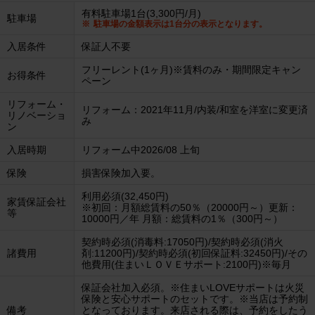
有料駐車場1台(3,300円/月)
駐車場
駐車場の金額表示は1台分の表示となります。
入居条件
保証人不要
フリーレント(1ヶ月)※賃料のみ・期間限定キャン
お得条件
ペーン
リフォーム・
リフォーム：2021年11月/内装/和室を洋室に変更済
リノベーショ
み
ン
入居時期
リフォーム中2026/08 上旬
保険
損害保険加入要。
利用必須(32,450円)
家賃保証会社
※初回：月額総賃料の50％（20000円～）更新：
等
10000円／年 月額：総賃料の1％（300円～）
契約時必須(消毒料:17050円)/契約時必須(消火
諸費用
剤:11200円)/契約時必須(初回保証料:32450円)/その
他費用(住まいＬＯＶＥサポート:2100円)※毎月
保証会社加入必須。※住まいLOVEサポートは火災
保険と安心サポートのセットです。※当店は予約制
備考
となっております。来店される際は、予約をしたう