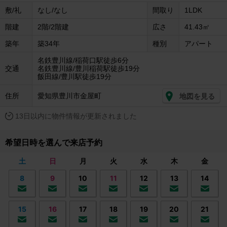
敷/礼
なし/なし
間取り
1LDK
階建
2階/2階建
広さ
41.43㎡
築年
築34年
種別
アパート
名鉄豊川線/稲荷口駅徒歩6分
交通
名鉄豊川線/豊川稲荷駅徒歩19分
飯田線/豊川駅徒歩19分
住所
愛知県豊川市金屋町
地図を見る
13日以内に物件情報が更新されました
希望日時を選んで来店予約
土
日
月
火
水
木
金
8
9
10
11
12
13
14
15
16
17
18
19
20
21