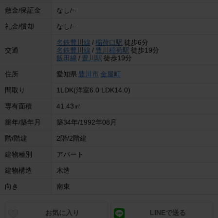
敷金/保証金
なし/--
礼金/償却
なし/--
名鉄豊川線
/
稲荷口駅
徒歩6分
交通
名鉄豊川線
/
豊川稲荷駅
徒歩19分
飯田線
/
豊川駅
徒歩19分
住所
愛知県
豊川市
金屋町
間取り
1LDK(洋室6.0 LDK14.0)
専有面積
41.43㎡
築年/築年月
築34年/1992年08月
階/階建
2階/2階建
建物種別
アパート
建物構造
木造
向き
南東
お気に入り
LINEで送る