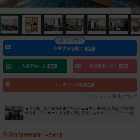
1分で入力完了！
空室状況を聞く
無料
内見予約する
初期費用を聞く
無料
無料
オンライン相談
無料
[？]オンライン相談について
★お引越し楽々家具家電付きルーム★生活便利な金屋エリアの物
件です。ワンルームでは狭く感じる方にもオススメ。ロフトつき
♪
5.5
万円(管理費等：4,500円)