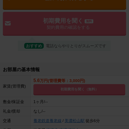
初期費用を聞く
無料
契約費用の確認をする
おすすめ
電話ならやりとりがスムーズです
お部屋の基本情報
5.6
万円(管理費等：3,000円)
家賃(管理費)
初期費用を聞く（無料）
敷金/保証金
1ヶ月/--
礼金/償却
なし/--
交通
養老鉄道養老線
/
美濃松山駅
徒歩6分