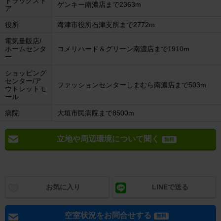
ドラッグスト
ゲンキー南濃店まで2363m
ア
役所
海津市役所石津支所まで2772m
電気量販店/
ホームセンタ
コメリハード＆グリーン南濃店まで1910m
ー
ショッピング
センター/ア
ファッションセンターしまむら南濃店まで503m
ウトレットモ
ール
病院
大垣市民病院まで8500m
立地や周辺環境について聞く
無料
お気に入り
LINEで送る
空室状況をお問合せする
無料