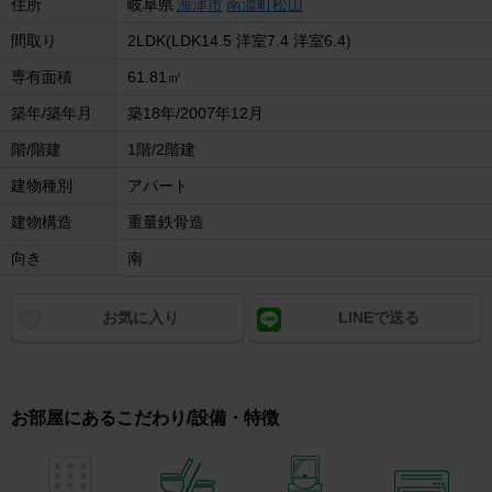
住所
岐阜県
海津市
南濃町松山
間取り
2LDK(LDK14.5 洋室7.4 洋室6.4)
専有面積
61.81㎡
築年/築年月
築18年/2007年12月
階/階建
1階/2階建
建物種別
アパート
建物構造
重量鉄骨造
向き
南
お気に入り
LINEで送る
お部屋にあるこだわり/設備・特徴