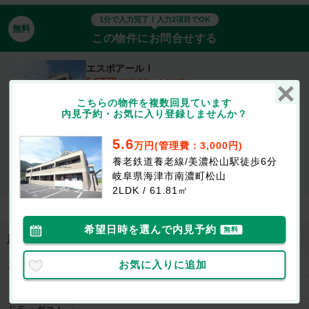
1分で入力完了！入力2項目でOK
無料
この物件にお問合せする
エスポアールⅠ
5.6万円
(管理費等：3,000円)
1ヶ月
なし
敷
礼
こちらの物件を複数回見ています
2LDK / 61.81㎡ / 1階
内見予約・お気に入り登録しませんか？
5.6
最新の空室状況が知りたい
万円(管理費：3,000円)
養老鉄道養老線/美濃松山駅徒歩6分
お部屋を
初期費用が
似たお部屋を
岐阜県海津市南濃町松山
内見したい
知りたい
知りたい
2LDK / 61.81㎡
希望日時を選んで内見予約
無料
地図を見る
周辺施設
お気に入りに追加
スーパー
ピアゴ多度店まで2825m
コンビニ
セブンイレブン海津南濃町松山店まで1259m