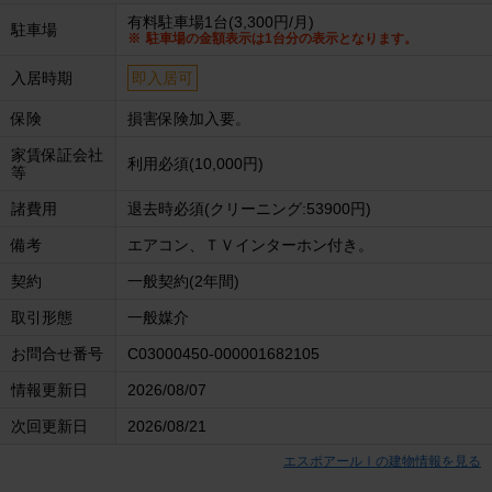
有料駐車場1台(3,300円/月)
駐車場
駐車場の金額表示は1台分の表示となります。
入居時期
即入居可
保険
損害保険加入要。
家賃保証会社
利用必須(10,000円)
等
諸費用
退去時必須(クリーニング:53900円)
備考
エアコン、ＴＶインターホン付き。
契約
一般契約(2年間)
取引形態
一般媒介
お問合せ番号
C03000450-000001682105
情報更新日
2026/08/07
次回更新日
2026/08/21
エスポアールⅠの建物情報を見る