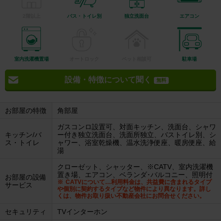
2階以上
バス・トイレ別
独立洗面台
エアコン
室内洗濯機置場
オートロック
ペット相談可
駐車場
設備・特徴について聞く
無料
お部屋の特徴
角部屋
ガスコンロ設置可、対面キッチン、洗面台、シャワ
キッチン/バ
ー付き独立洗面台、洗面所独立、バストイレ別、シ
ス・トイレ
ャワー、浴室乾燥機、温水洗浄便座、暖房便座、給
湯
クローゼット、シャッター、※CATV、室内洗濯機
置き場、エアコン、ベランダ･バルコニー、照明付
お部屋の設備
CATVについて…利用料金は、共益費に含まれるタイプ
サービス
や個別に契約するタイプなど物件により異なります。詳し
くは、物件お取り扱い不動産会社にお問合せください。
セキュリティ
TVインターホン