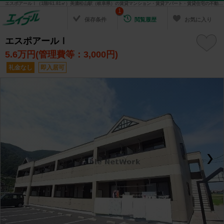
エスポアールⅠ（1階/61.81㎡）美濃松山駅（岐阜県）の賃貸マンション・賃貸アパート・賃貸住宅の不動産情報を検索！ 不動産賃貸の物件探しは、お部屋探しのエイブル
1
保存条件
閲覧履歴
お気に入り
エスポアールⅠ
5.6
万円(管理費等：3,000円)
礼金なし
即入居可