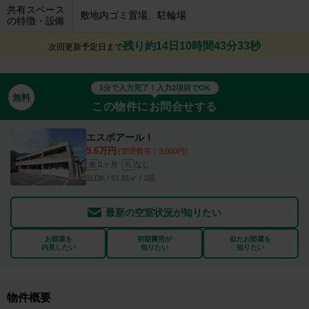
共有スペース
敷地内ゴミ置場、駐輪場
の特徴・設備
残り約14日10時間43分32秒
次回更新予定日まで
1分で入力完了！入力2項目でOK
無料
この物件にお問合せする
エスポアールⅠ
5.6万円
(管理費等：3,000円)
1ヶ月
なし
敷
礼
2LDK / 61.81㎡ / 1階
最新の空室状況が知りたい
お部屋を
初期費用が
似たお部屋を
内見したい
知りたい
知りたい
物件概要