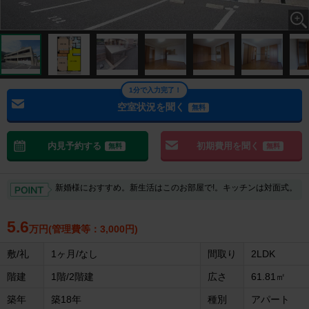
1分で入力完了！
空室状況を聞く
無料
内見予約する
初期費用を聞く
無料
無料
新婚様におすすめ。新生活はこのお部屋で!。キッチンは対面式。
5.6
万円(管理費等：3,000円)
敷/礼
1ヶ月/なし
間取り
2LDK
階建
1階/2階建
広さ
61.81㎡
築年
築18年
種別
アパート