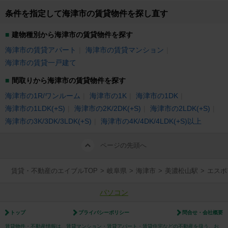
条件を指定して海津市の賃貸物件を探し直す
建物種別から海津市の賃貸物件を探す
海津市の賃貸アパート
海津市の賃貸マンション
海津市の賃貸一戸建て
間取りから海津市の賃貸物件を探す
海津市の1R/ワンルーム
海津市の1K
海津市の1DK
海津市の1LDK(+S)
海津市の2K/2DK(+S)
海津市の2LDK(+S)
海津市の3K/3DK/3LDK(+S)
海津市の4K/4DK/4LDK(+S)以上
ページの先頭へ
賃貸・不動産のエイブルTOP
>
岐阜県
>
海津市
>
美濃松山駅
>
エスポ
パソコン
トップ
プライバシーポリシー
問合せ・会社概要
賃貸物件・不動産情報は、賃貸マンション・賃貸アパート・賃貸住宅などの不動産を扱う、お