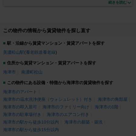
同皆様のご来店、心よりお待ち申し上げております。★ご自宅までの送迎
続きを読む
可能★お気軽にお申し付け下さい♪※エリアや予約状況による為、都度ご確
認下さい。
この物件の情報から賃貸物件を探し直す
駅・沿線から賃貸マンション・賃貸アパートを探す
美濃松山駅
(
養老鉄道養老線
)
住所から賃貸マンション・賃貸アパートを探す
海津市
南濃町松山
この物件にある設備・特徴から海津市の賃貸物件を探す
海津市のアパート
海津市の温水洗浄便座（ウォシュレット）付き
海津市の角部屋
海津市の即入居可
海津市のファミリー向け
海津市の1階
海津市の駐車場付き
海津市のエアコン付き
海津市の駅から徒歩10分以内
海津市の新築・築浅
海津市の駅から徒歩15分以内