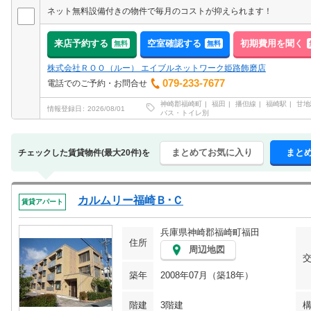
ネット無料設備付きの物件で毎月のコストが抑えられます！
来店予約する
空室確認する
初期費用を聞く
無料
無料
株式会社ＲＯＯ（ルー） エイブルネットワーク姫路飾磨店
079-233-7677
電話でのご予約・お問合せ
神崎郡福崎町
福田
播但線
福崎駅
甘地
情報登録日
2026/08/01
バス・トイレ別
まとめてお気に入り
まと
チェックした賃貸物件(最大20件)を
カルムリー福崎Ｂ･Ｃ
賃貸アパート
兵庫県神崎郡福崎町福田
住所
周辺地図
築年
2008年07月（築18年）
階建
3階建