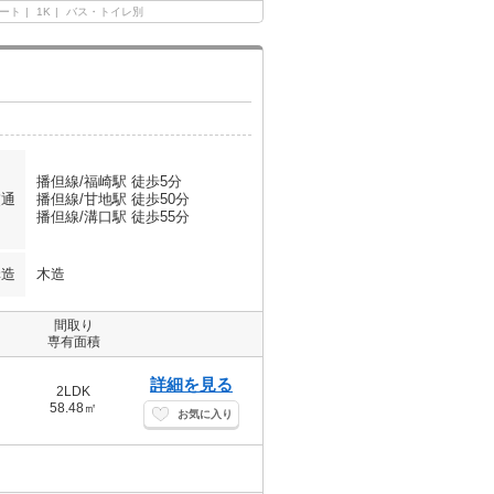
ート
1K
バス・トイレ別
播但線/福崎駅 徒歩5分
交通
播但線/甘地駅 徒歩50分
播但線/溝口駅 徒歩55分
構造
木造
間取り
専有面積
詳細を見る
2LDK
58.48㎡
お気に入り