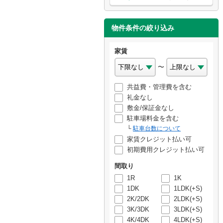
物件条件の絞り込み
家賃
〜
共益費・管理費を含む
礼金なし
敷金/保証金なし
駐車場料金を含む
駐車台数について
家賃クレジット払い可
初期費用クレジット払い可
間取り
1R
1K
1DK
1LDK(+S)
2K/2DK
2LDK(+S)
3K/3DK
3LDK(+S)
4K/4DK
4LDK(+S)