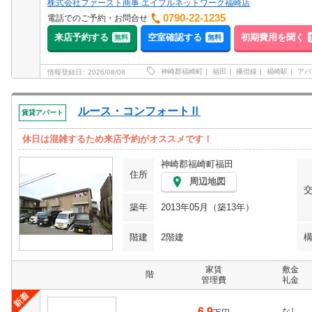
株式会社ファースト商事 エイブルネットワーク福崎店
0790-22-1235
電話でのご予約・お問合せ
来店予約する
空室確認する
初期費用を聞く
無料
無料
神崎郡福崎町
福田
播但線
福崎駅
アパ
情報登録日
2026/08/08
ルース・コンフォートⅡ
賃貸アパート
休日は混雑するため来店予約がオススメです！
神崎郡福崎町福田
住所
周辺地図
築年
2013年05月（築13年）
階建
2階建
家賃
敷金
階
管理費
礼金
6.9
なし