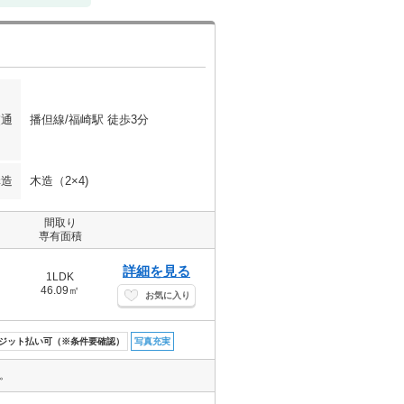
交通
播但線/福崎駅 徒歩3分
構造
木造（2×4)
間取り
専有面積
詳細を見る
1LDK
46.09㎡
お気に入り
ジット払い可（※条件要確認）
写真充実
。