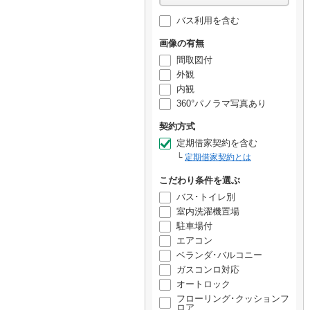
バス利用を含む
画像の有無
間取図付
外観
内観
360°パノラマ写真あり
契約方式
定期借家契約を含む
定期借家契約とは
こだわり条件を選ぶ
バス･トイレ別
室内洗濯機置場
駐車場付
エアコン
ベランダ･バルコニー
ガスコンロ対応
オートロック
フローリング･クッションフ
ロア