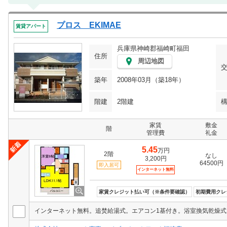
プロス EKIMAE
賃貸アパート
兵庫県神崎郡福崎町福田
住所
周辺地図
築年
2008年03月（築18年）
階建
2階建
家賃
敷金
階
管理費
礼金
5.45
万円
2階
なし
3,200円
64500円
即入居可
インターネット無料
家賃クレジット払い可（※条件要確認）
初期費用クレ
インターネット無料。追焚給湯式。エアコン1基付き。浴室換気乾燥式