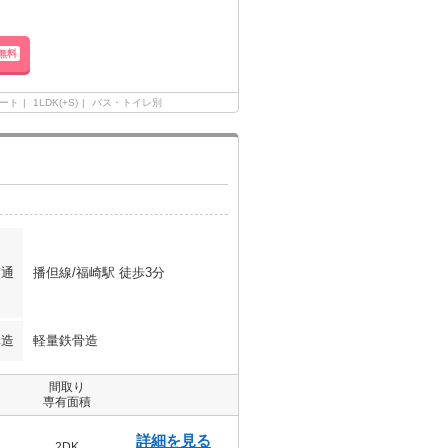
無料
ート
1LDK(+S)
バス・トイレ別
交通
播但線/福崎駅 徒歩3分
構造
軽量鉄骨造
間取り
専有面積
詳細を見る
2DK