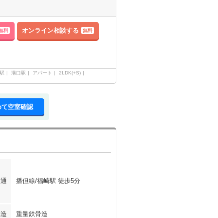
オンライン相談する
無料
無料
駅
溝口駅
アパート
2LDK(+S)
めて空室確認
交通
播但線/福崎駅 徒歩5分
構造
重量鉄骨造