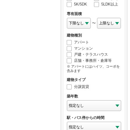
5K/5DK
5LDK以上
専有面積
〜
建物種別
アパート
マンション
戸建・テラスハウス
店舗・事務所・倉庫等
アパートにはハイツ、コーポを
含みます
建物タイプ
分譲賃貸
築年数
駅・バス停からの時間