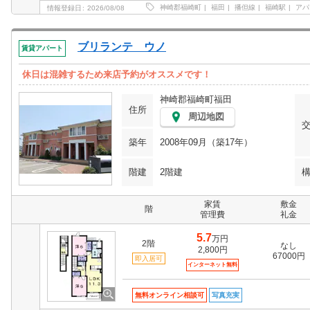
神崎郡福崎町
福田
播但線
福崎駅
アパ
情報登録日
2026/08/08
ブリランテ ウノ
賃貸アパート
休日は混雑するため来店予約がオススメです！
神崎郡福崎町福田
住所
周辺地図
築年
2008年09月（築17年）
階建
2階建
家賃
敷金
階
管理費
礼金
5.7
万円
2階
なし
2,800円
67000円
即入居可
インターネット無料
無料オンライン相談可
写真充実