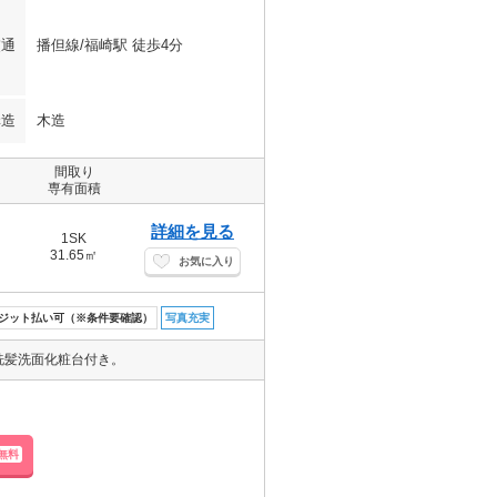
交通
播但線/福崎駅 徒歩4分
構造
木造
間取り
専有面積
詳細を見る
1SK
31.65㎡
お気に入り
ジット払い可（※条件要確認）
写真充実
洗髪洗面化粧台付き。
無料