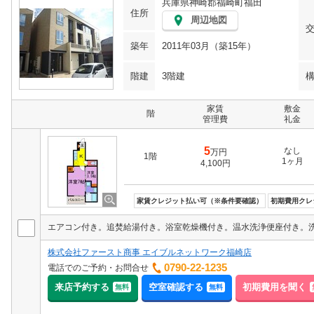
兵庫県神崎郡福崎町福田
住所
周辺地図
築年
2011年03月（築15年）
階建
3階建
家賃
敷金
階
管理費
礼金
5
なし
万円
1階
1ヶ月
4,100円
家賃クレジット払い可（※条件要確認）
初期費用クレ
エアコン付き。追焚給湯付き。浴室乾燥機付き。温水洗浄便座付き。
株式会社ファースト商事 エイブルネットワーク福崎店
0790-22-1235
電話でのご予約・お問合せ
来店予約する
空室確認する
初期費用を聞く
無料
無料