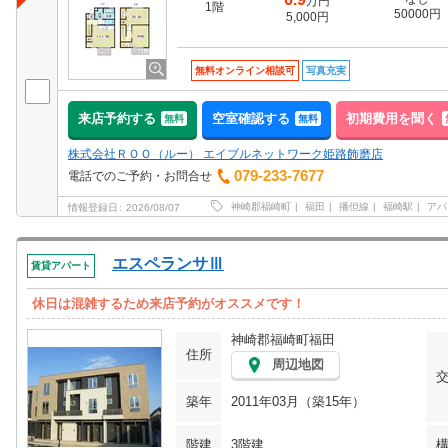
万円
1階
50000円
5,000円
無料オンライン相談可
写真充実
来店予約する
空室確認する
初期費用を聞く
無料
無料
株式会社ＲＯＯ（ルー） エイブルネットワーク姫路飾磨店
079-233-7677
電話でのご予約・お問合せ
神崎郡福崎町
福田
播但線
福崎駅
アパ
情報登録日
2026/08/07
エスペランサⅢ
賃貸アパート
休日は混雑するため来店予約がオススメです！
神崎郡福崎町福田
住所
周辺地図
築年
2011年03月（築15年）
階建
3階建