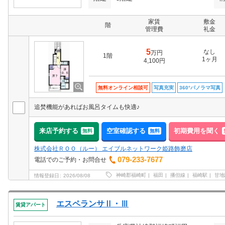
家賃
敷金
階
管理費
礼金
5
なし
万円
1階
1ヶ月
4,100円
無料オンライン相談可
写真充実
360°パノラマ写真
追焚機能があればお風呂タイムも快適♪
来店予約する
空室確認する
初期費用を聞く
無料
無料
株式会社ＲＯＯ（ルー） エイブルネットワーク姫路飾磨店
079-233-7677
電話でのご予約・お問合せ
神崎郡福崎町
福田
播但線
福崎駅
甘地
情報登録日
2026/08/08
エスペランサⅡ・Ⅲ
賃貸アパート