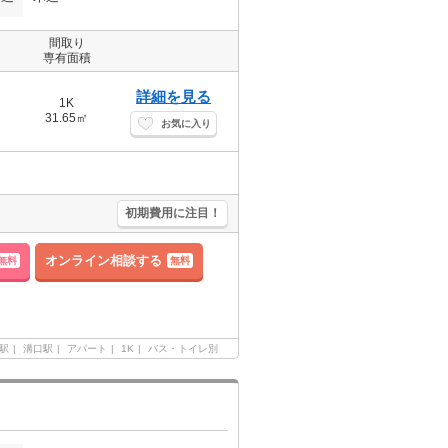
間取り
専有面積
詳細を見る
1K
31.65㎡
お気に入り
初期費用に注目！
オンライン相談する
無料
無料
駅
溝口駅
アパート
1K
バス・トイレ別