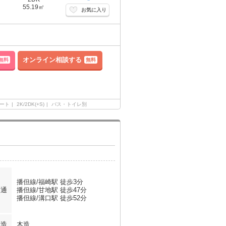
55.19㎡
お気に入り
オンライン相談する
無料
無料
ート
2K/2DK(+S)
バス・トイレ別
播但線/福崎駅 徒歩3分
交通
播但線/甘地駅 徒歩47分
播但線/溝口駅 徒歩52分
構造
木造