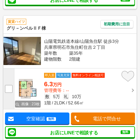
お店にLINEで相談する
賃貸ハイツ
初期費用に注目
グリ－ンベルⅡＦ棟
山陽電気鉄道本線/山陽魚住駅 徒歩3分
兵庫県明石市魚住町住吉２丁目
築年数
築35年
建物階数
2階建
即入居
写真充実
無料オンライン相談可
6.3
万円
管理費等：--
敷
5万
礼
10万
1階
2LDK
52.66㎡
画像 : 23枚
空室確認
電話で問合せ
無料
お店にLINEで相談する
無料