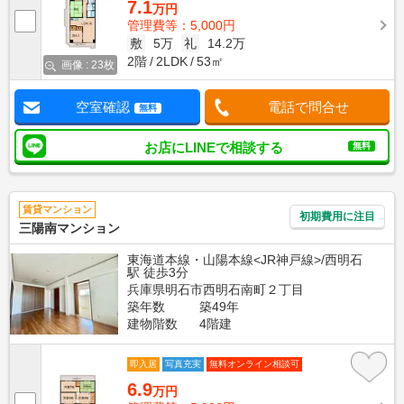
7.1
万円
管理費等：5,000円
敷
5万
礼
14.2万
2階
2LDK
53㎡
画像 : 23枚
空室確認
電話で問合せ
無料
お店にLINEで相談する
無料
賃貸マンション
初期費用に注目
三陽南マンション
東海道本線・山陽本線<JR神戸線>/西明石
駅 徒歩3分
兵庫県明石市西明石南町２丁目
築年数
築49年
建物階数
4階建
即入居
写真充実
無料オンライン相談可
6.9
万円