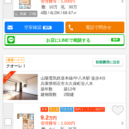
管理費等：5,000円
敷
10万
礼
30万
4階
4LDK
68.67㎡
画像 : 23枚
空室確認
電話で問合せ
無料
お店にLINEで相談する
無料
賃貸ハイツ
初期費用に注目
クオーレⅠ
NEW
山陽電気鉄道本線/中八木駅 徒歩4分
兵庫県明石市大久保町谷八木
築年数
築12年
建物階数
2階建
新着
即入居
写真充実
無料オンライン相談可
9.2
万円
管理費等：2,500円