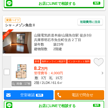
お店にLINEで相談する
無料
賃貸ハイツ
初期費用に注目
シャ－メゾン魚住Ⅱ
NEW
山陽電気鉄道本線/山陽魚住駅 徒歩3分
兵庫県明石市魚住町住吉２丁目
築年数
築23年
建物階数
2階建
新着
無料オンライン相談可
インターネット無料
8.2
万円
管理費等：4,000円
敷
3万
礼
15万
2階
2LDK
61.6㎡
画像 : 17枚
空室確認
電話で問合せ
無料
お店にLINEで相談する
無料