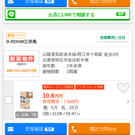
空室確認
電話で問合せ
無料
お店にLINEで相談する
無料
賃貸ハイツ
初期費用に注目
D-ROOM江井島
山陽電気鉄道本線/西江井ケ島駅 徒歩3分
兵庫県明石市魚住町中尾
築年数
1年未満
建物階数
2階建
無料オンライン相談可
インターネット無料
10.6
万円
管理費等：7,000円
敷
5万
礼
25万
2階
2LDK
59.87㎡
画像 : 7枚
空室確認
電話で問合せ
無料