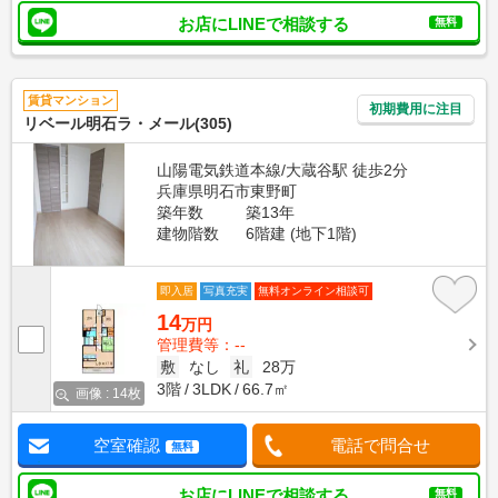
お店にLINEで相談する
無料
賃貸マンション
初期費用に注目
リベール明石ラ・メール(305)
山陽電気鉄道本線/大蔵谷駅 徒歩2分
兵庫県明石市東野町
築年数
築13年
建物階数
6階建 (地下1階)
即入居
写真充実
無料オンライン相談可
14
万円
管理費等：--
敷
なし
礼
28万
3階
3LDK
66.7㎡
画像 : 14枚
空室確認
電話で問合せ
無料
お店にLINEで相談する
無料