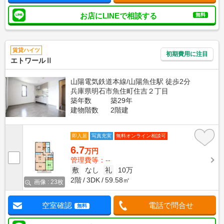
お店にLINEで相談する
無料
賃貸ハイツ
初期費用に注目
エトワールⅡ
山陽電気鉄道本線/山陽魚住駅 徒歩2分
兵庫県明石市魚住町住吉２丁目
築年数
築29年
建物階数
2階建
即入居
写真充実
無料オンライン相談可
6.7
万円
管理費等：--
敷
なし
礼
10万
2階
3DK
59.58㎡
画像 : 23枚
空室確認
電話で問合せ
無料