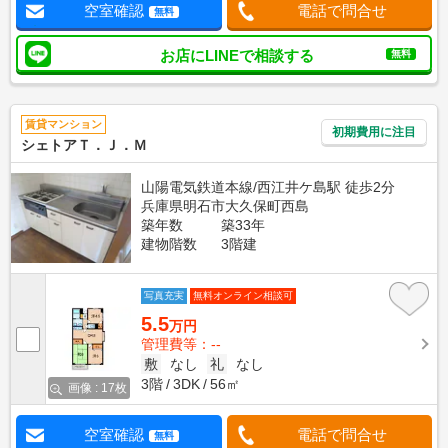
空室確認
電話で問合せ
無料
お店にLINEで相談する
無料
賃貸マンション
初期費用に注目
シェトアＴ．Ｊ．Ｍ
山陽電気鉄道本線/西江井ケ島駅 徒歩2分
兵庫県明石市大久保町西島
築年数
築33年
建物階数
3階建
写真充実
無料オンライン相談可
5.5
万円
管理費等：--
敷
なし
礼
なし
3階
3DK
56㎡
画像 : 17枚
空室確認
電話で問合せ
無料