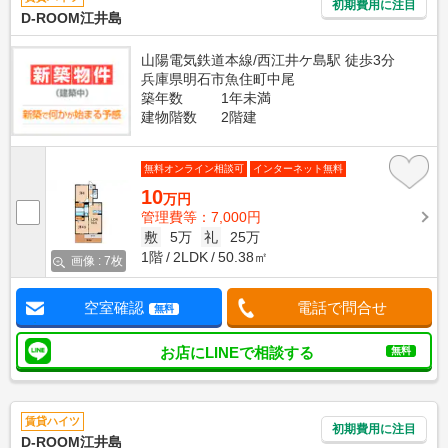
初期費用に注目
D-ROOM江井島
山陽電気鉄道本線/西江井ケ島駅 徒歩3分
兵庫県明石市魚住町中尾
築年数
1年未満
建物階数
2階建
無料オンライン相談可
インターネット無料
10
万円
管理費等：7,000円
敷
5万
礼
25万
1階
2LDK
50.38㎡
画像 : 7枚
空室確認
電話で問合せ
無料
お店にLINEで相談する
無料
賃貸ハイツ
初期費用に注目
D-ROOM江井島