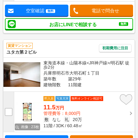
空室確認
電話で問合せ
無料
お店にLINEで相談する
無料
賃貸マンション
初期費用に注目
ユタカ第２ビル
東海道本線・山陽本線<JR神戸線>/明石駅 徒
歩2分
兵庫県明石市大明石町１丁目
築年数
築29年
建物階数
11階建
即入居
写真充実
無料オンライン相談可
11.5
万円
管理費等：8,000円
敷
なし
礼
20万
11階
3DK
60.48㎡
画像 : 23枚