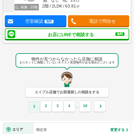
敷
なし
礼
25万
2階
2LDK
63.81㎡
画像 : 20枚
空室確認
電話で問合せ
無料
お店にLINEで相談する
無料
物件が見つからなかったら店舗に相談
まだネットに掲載していないオススメ賃貸物件がある場合がございます
エイブル店舗でお部屋探しの相談をする
2
3
4
10
…
1
エリア
明石市
変更する