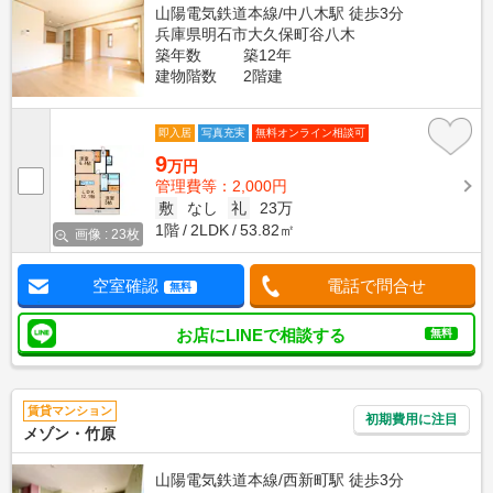
山陽電気鉄道本線/中八木駅 徒歩3分
兵庫県明石市大久保町谷八木
築年数
築12年
建物階数
2階建
即入居
写真充実
無料オンライン相談可
9
万円
管理費等：2,000円
敷
なし
礼
23万
1階
2LDK
53.82㎡
画像 : 23枚
空室確認
電話で問合せ
無料
お店にLINEで相談する
無料
賃貸マンション
初期費用に注目
メゾン・竹原
山陽電気鉄道本線/西新町駅 徒歩3分