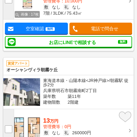
管理費等：10,000円
敷
なし
礼
なし
7階
3LDK
75.43㎡
画像 : 17枚
空室確認
電話で問合せ
無料
お店にLINEで相談する
無料
賃貸アパート
オーシャンヴィラ朝霧ケ丘
東海道本線・山陽本線<JR神戸線>/朝霧駅 徒
歩2分
兵庫県明石市朝霧南町2丁目
築年数
築11年
建物階数
2階建
13
万円
管理費等：0円
敷
なし
礼
260000円