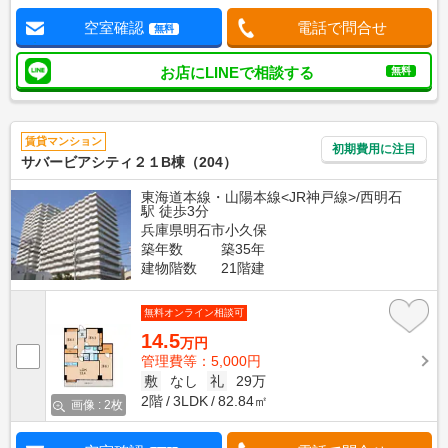
空室確認
電話で問合せ
無料
お店にLINEで相談する
無料
賃貸マンション
初期費用に注目
サバービアシティ２１B棟（204）
東海道本線・山陽本線<JR神戸線>/西明石
駅 徒歩3分
兵庫県明石市小久保
築年数
築35年
建物階数
21階建
無料オンライン相談可
14.5
万円
管理費等：5,000円
敷
なし
礼
29万
2階
3LDK
82.84㎡
画像 : 2枚