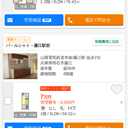
1-2階
3LDK
76.42㎡
画像 : 2枚
空室確認
電話で問合せ
無料
賃貸マンション
初期費用に注目
パ－ルシャト－藤江駅前
山陽電気鉄道本線/藤江駅 徒歩2分
兵庫県明石市藤江
築年数
築36年
建物階数
4階建
無料オンライン相談可
7
万円
管理費等：6,000円
敷
なし
礼
14万
1階
3LDK
58.32㎡
画像 : 10枚