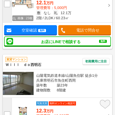
12.1
万円
管理費等：5,000円
敷
なし
礼
12.1万
2階
2LDK
60.23㎡
画像 : 23枚
空室確認
電話で問合せ
無料
お店にLINEで相談する
無料
賃貸マンション
初期費用に注目
Ｗｉｌｌ ｄｏ西明石
山陽電気鉄道本線/山陽魚住駅 徒歩1分
兵庫県明石市魚住町西岡
築年数
築23年
建物階数
8階建
写真充実
無料オンライン相談可
12.3
万円