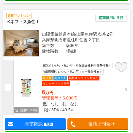
賃貸マンション
初期費用に注目
ベネフィス魚住Ⅰ
山陽電気鉄道本線/山陽魚住駅 徒歩2分
兵庫県明石市魚住町住吉２丁目
築年数
築36年
建物階数
4階建
家賃クレジット払い可（※保証会社利用等条件有）
初期費用クレジット払い可（※一部条件有）
即入居
写真充実
無料オンライン相談可
インターネット無料
6
万円
管理費等：5,000円
敷
なし
礼
なし
1階
3DK
49.5㎡
画像 : 23枚
空室確認
電話で問合せ
無料