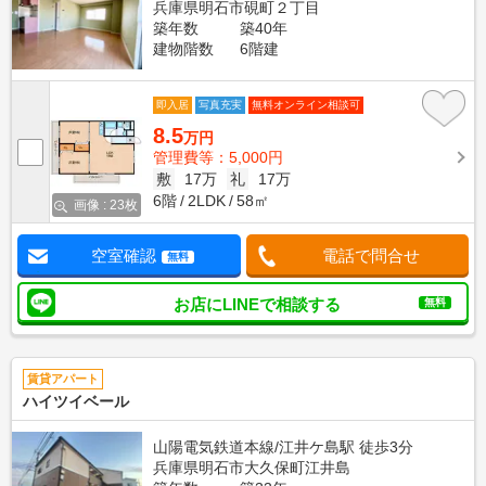
兵庫県明石市硯町２丁目
築年数
築40年
建物階数
6階建
即入居
写真充実
無料オンライン相談可
8.5
万円
管理費等：5,000円
敷
17万
礼
17万
6階
2LDK
58㎡
画像 : 23枚
空室確認
電話で問合せ
無料
お店にLINEで相談する
無料
賃貸アパート
ハイツイベール
山陽電気鉄道本線/江井ケ島駅 徒歩3分
兵庫県明石市大久保町江井島