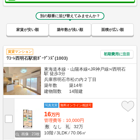
別の順番に並び替えてみませんか？
家賃が安い順
築年数が浅い順
面積が広い順
賃貸マンション
初期費用に注目
ﾜｺｰﾚ西明石駅前ｶﾞｰﾃﾞﾝｽﾞ(1003)
東海道本線・山陽本線<JR神戸線>/西明石
駅 徒歩3分
兵庫県明石市松の内２丁目
築年数
築14年
建物階数
14階建
写真充実
無料オンライン相談可
16
万円
管理費等：10,000円
敷
なし
礼
32万
10階
3LDK
70.06㎡
画像 : 23枚