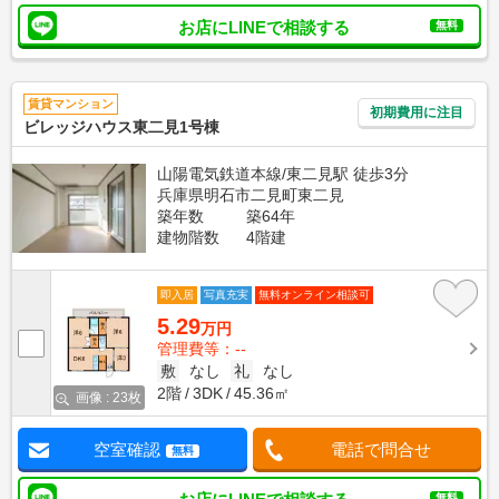
お店にLINEで相談する
無料
賃貸マンション
初期費用に注目
ビレッジハウス東二見1号棟
山陽電気鉄道本線/東二見駅 徒歩3分
兵庫県明石市二見町東二見
築年数
築64年
建物階数
4階建
即入居
写真充実
無料オンライン相談可
5.29
万円
管理費等：--
敷
なし
礼
なし
2階
3DK
45.36㎡
画像 : 23枚
空室確認
電話で問合せ
無料
無料