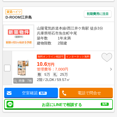
賃貸ハイツ
初期費用に注目
D-ROOM江井島
山陽電気鉄道本線/西江井ケ島駅 徒歩3分
兵庫県明石市魚住町中尾
築年数
1年未満
建物階数
2階建
無料オンライン相談可
インターネット無料
10.6
万円
管理費等：7,000円
敷
5万
礼
25万
2階
2LDK
59.57㎡
画像 : 7枚
空室確認
電話で問合せ
無料
お店にLINEで相談する
無料