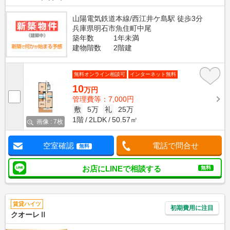
山陽電気鉄道本線/西江井ケ島駅 徒歩3分
兵庫県明石市魚住町中尾
築年数
1年未満
建物階数
2階建
無料オンライン相談可
インターネット無料
10
万円
管理費等：7,000円
敷
5万
礼
25万
1階
2LDK
50.57㎡
画像 : 7枚
空室確認
電話で問合せ
無料
お店にLINEで相談する
無料
賃貸ハイツ
初期費用に注目
クオーレⅡ