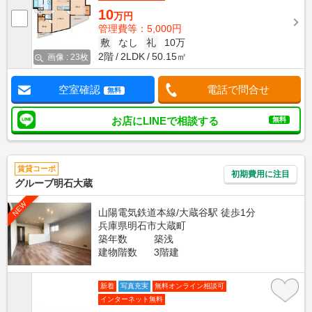
10
万円
管理費等：5,000円
敷
なし
礼
10万
2階
2LDK
50.15㎡
画像 : 23枚
空室確認
電話で問合せ
無料
お店にLINEで相談する
無料
賃貸コーポ
初期費用に注目
グルーブ明石大蔵
NEW
山陽電気鉄道本線/大蔵谷駅 徒歩1分
兵庫県明石市大蔵町
築年数
築浅
建物階数
3階建
新着
写真充実
無料オンライン相談可
インターネット無料