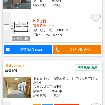
築年数
築33年
建物階数
2階建
5.2
万円
管理費等：0円
敷
なし
礼
52000円
1階
2LDK
45.36㎡
画像 : 2枚
空室確認
電話で問合せ
無料
賃貸マンション
初期費用に注目
白長ビル
東海道本線・山陽本線<JR神戸線>/明石駅 徒
歩3分
兵庫県明石市山下町
築年数
築37年
建物階数
4階建