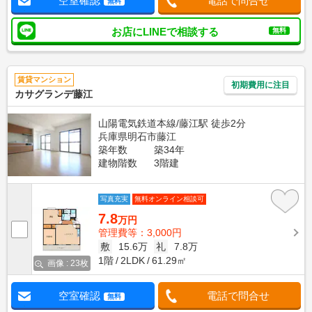
空室確認
電話で問合せ
無料
お店にLINEで相談する
無料
賃貸マンション
初期費用に注目
カサグランデ藤江
山陽電気鉄道本線/藤江駅 徒歩2分
兵庫県明石市藤江
築年数
築34年
建物階数
3階建
写真充実
無料オンライン相談可
7.8
万円
管理費等：3,000円
敷
15.6万
礼
7.8万
1階
2LDK
61.29㎡
画像 : 23枚
空室確認
電話で問合せ
無料