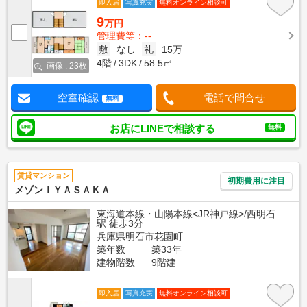
即入居
写真充実
無料オンライン相談可
9
万円
管理費等：--
敷
なし
礼
15万
4階
3DK
58.5㎡
画像 : 23枚
空室確認
電話で問合せ
無料
お店にLINEで相談する
無料
賃貸マンション
初期費用に注目
メゾンＩＹＡＳＡＫＡ
東海道本線・山陽本線<JR神戸線>/西明石
駅 徒歩3分
兵庫県明石市花園町
築年数
築33年
建物階数
9階建
即入居
写真充実
無料オンライン相談可