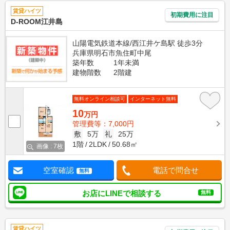
賃貸ハイツ
初期費用に注目
D-ROOM江井島
山陽電気鉄道本線/西江井ケ島駅 徒歩3分
兵庫県明石市魚住町中尾
築年数
1年未満
建物階数
2階建
無料オンライン相談可
インターネット無料
10
万円
管理費等：7,000円
敷
5万
礼
25万
1階
2LDK
50.68㎡
画像 : 7枚
空室確認
電話で問合せ
無料
お店にLINEで相談する
無料
賃貸ハイツ