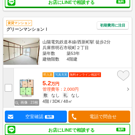
お店にLINEで相談する
無料
賃貸マンション
初期費用に注目
グリーンマンションⅠ
山陽電気鉄道本線/西新町駅 徒歩2分
兵庫県明石市硯町２丁目
築年数
築53年
建物階数
4階建
即入居
写真充実
無料オンライン相談可
5.2
万円
管理費等：2,000円
敷
なし
礼
なし
4階
3DK
48㎡
画像 : 23枚
空室確認
電話で問合せ
無料
お店にLINEで相談する
無料