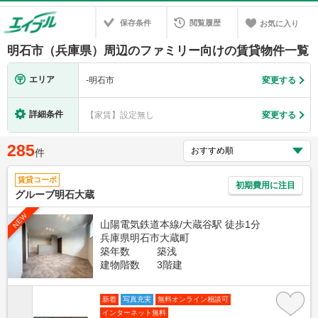
保存条件
閲覧履歴
お気に入り
明石市（兵庫県）周辺のファミリー向けの賃貸物件一覧
エリア
-
明石市
変更する
詳細条件
【家賃】設定無し
変更する
285
件
賃貸コーポ
初期費用に注目
グルーブ明石大蔵
NEW
山陽電気鉄道本線/大蔵谷駅 徒歩1分
兵庫県明石市大蔵町
築年数
築浅
建物階数
3階建
新着
写真充実
無料オンライン相談可
インターネット無料