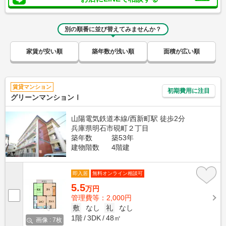
別の順番に並び替えてみませんか？
家賃が安い順
築年数が浅い順
面積が広い順
賃貸マンション
初期費用に注目
グリーンマンションⅠ
山陽電気鉄道本線/西新町駅 徒歩2分
兵庫県明石市硯町２丁目
築年数
築53年
建物階数
4階建
即入居
無料オンライン相談可
5.5
万円
管理費等：2,000円
敷
なし
礼
なし
1階
3DK
48㎡
画像 : 7枚