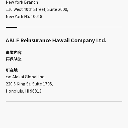
New York Branch
110 West 40th Street, Suite 2000,
New York N.Y. 10018
ABLE Reinsurance Hawaii Company Ltd.
事業内容
再保険業
所在地
c/o Alakai Global Inc.
220 S King St, Suite 1705,
Honolulu, HI 96813