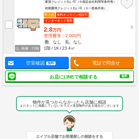
家賃クレジット払い可（※保証会社利用等条件有）
初期費用クレジット払い可（※一部条件有）
即入居
無料オンライン相談可
インターネット無料
2.8
万円
管理費等：2,000円
敷
なし
礼
なし
1階
1K
23.4㎡
画像 : 23枚
空室確認
電話で問合せ
無料
お店にLINEで相談する
無料
物件が見つからなかったら店舗に相談
まだネットに掲載していないオススメ賃貸物件がある場合がございます
エイブル店舗でお部屋探しの相談をする