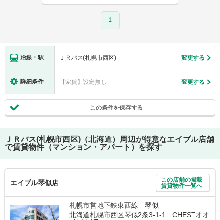
1
沿線・駅
ＪＲバス(札幌市西区)
変更する
詳細条件
【家賃】設定無し
変更する
この条件を保存する
ＪＲバス(札幌市西区)（北海道）
周辺が得意なエイブル店舗
で賃貸物件（マンション・アパート）を探す
この店舗の掲載
エイブル琴似店
賃貸物件一覧へ
札幌市営地下鉄東西線 琴似
北海道札幌市西区琴似2条3-1-1 CHESTオオ