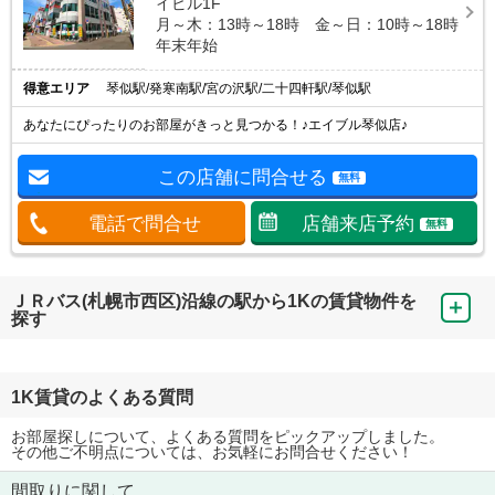
イビル1F
月～木：13時～18時 金～日：10時～18時
年末年始
得意エリア
琴似駅/発寒南駅/宮の沢駅/二十四軒駅/琴似駅
あなたにぴったりのお部屋がきっと見つかる！♪エイブル琴似店♪
この店舗に問合せる
無料
電話で問合せ
店舗来店予約
無料
ＪＲバス(札幌市西区)沿線の駅から1Kの賃貸物件を
探す
1K賃貸のよくある質問
お部屋探しについて、よくある質問をピックアップしました。
その他ご不明点については、お気軽にお問合せください！
間取りに関して