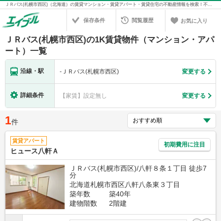
ＪＲバス(札幌市西区)（北海道）の賃貸マンション・賃貸アパート・賃貸住宅の不動産情報を検索！不動産賃貸の物件探しは、お部屋探しのエイブル
保存条件
閲覧履歴
お気に入り
ＪＲバス(札幌市西区)の1K賃貸物件（マンション・アパ
ート）一覧
沿線・駅
-
ＪＲバス(札幌市西区)
変更する
詳細条件
【家賃】設定無し
変更する
1
件
賃貸アパート
初期費用に注目
ヒュース八軒Ａ
ＪＲバス(札幌市西区)/八軒８条１丁目 徒歩7
分
北海道札幌市西区八軒八条東３丁目
築年数
築40年
建物階数
2階建