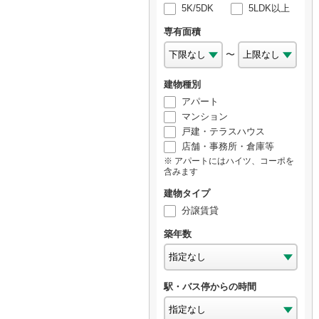
5K/5DK
5LDK以上
専有面積
〜
建物種別
アパート
マンション
戸建・テラスハウス
店舗・事務所・倉庫等
アパートにはハイツ、コーポを
含みます
建物タイプ
分譲賃貸
築年数
駅・バス停からの時間