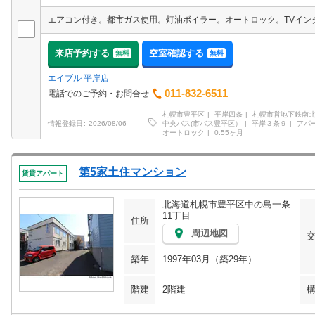
来店予約する
空室確認する
無料
無料
エイブル 平岸店
011-832-6511
電話でのご予約・お問合せ
札幌市豊平区
平岸四条
札幌市営地下鉄南
中央バス(市バス豊平区）
平岸３条９
アパ
情報登録日
2026/08/06
オートロック
0.55ヶ月
第5家土住マンション
賃貸アパート
北海道札幌市豊平区中の島一条
11丁目
住所
周辺地図
築年
1997年03月（築29年）
階建
2階建