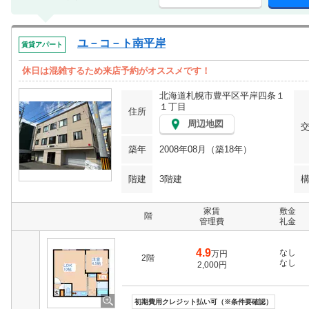
ユ－コ－ト南平岸
賃貸アパート
休日は混雑するため来店予約がオススメです！
北海道札幌市豊平区平岸四条１
１丁目
住所
周辺地図
築年
2008年08月（築18年）
階建
3階建
家賃
敷金
階
管理費
礼金
4.9
なし
万円
2階
なし
2,000円
初期費用クレジット払い可（※条件要確認）