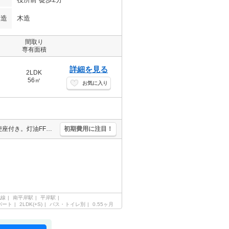
構造
木造
間取り
専有面積
詳細を見る
2LDK
56㎡
お気に入り
ガスコンロ設置可。シャワー付独立洗面台。温水洗浄便座付き。暖房便座付き。灯油FF。暖房機付き。TVインターホン付き。バス・トイレ別。室内に洗濯機置場あり。契約金（初期費用）クレジット決済可。
初期費用に注目！
北線
南平岸駅
平岸駅
パート
2LDK(+S)
バス・トイレ別
0.55ヶ月