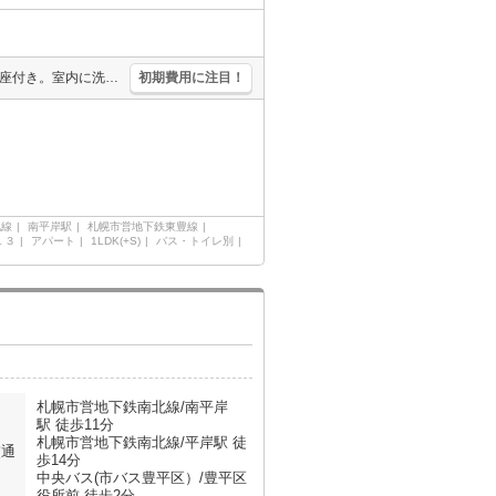
エアコン1基付き。シャワー付独立洗面台。温水洗浄便座付き。暖房便座付き。室内に洗濯機置場あり。バス・トイレ別。TVインターホン付き。CATV受信可。角部屋。契約金（初期費用）クレジット決済可。
初期費用に注目！
北線
南平岸駅
札幌市営地下鉄東豊線
１３
アパート
1LDK(+S)
バス・トイレ別
札幌市営地下鉄南北線/南平岸
駅 徒歩11分
札幌市営地下鉄南北線/平岸駅 徒
交通
歩14分
中央バス(市バス豊平区）/豊平区
役所前 徒歩2分