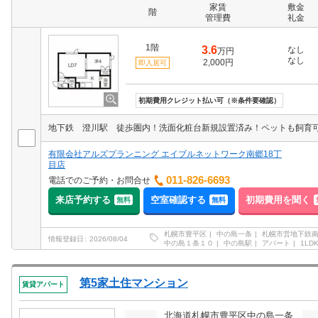
家賃
敷金
階
管理費
礼金
1階
3.6
なし
万円
なし
2,000円
即入居可
初期費用クレジット払い可（※条件要確認）
地下鉄 澄川駅 徒歩圏内！洗面化粧台新規設置済み！ペットも飼育
有限会社アルズプランニング エイブルネットワーク南郷18丁
目店
011-826-6693
電話でのご予約・お問合せ
来店予約する
空室確認する
初期費用を聞く
無料
無料
札幌市豊平区
中の島一条
札幌市営地下鉄
情報登録日
2026/08/04
中の島１条１０
中の島駅
アパート
1LDK
第5家土住マンション
賃貸アパート
北海道札幌市豊平区中の島一条