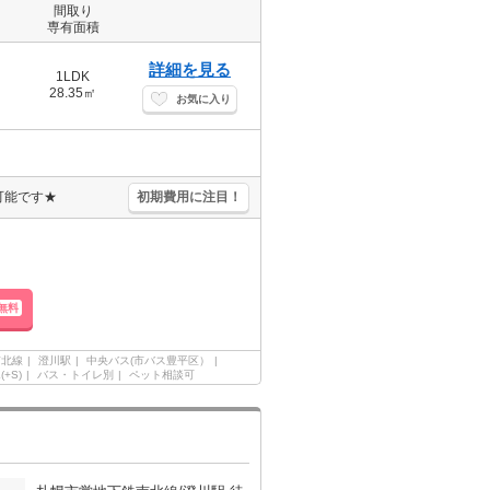
間取り
専有面積
詳細を見る
1LDK
28.35㎡
お気に入り
可能です★
初期費用に注目！
無料
南北線
澄川駅
中央バス(市バス豊平区）
(+S)
バス・トイレ別
ペット相談可