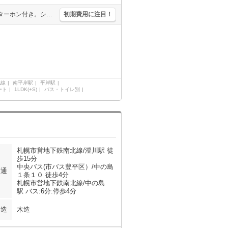
エアコン付き。都市ガス使用。灯油ボイラー。オートロック。TVインターホン付き。シャワー付独立洗面台。シャワー付トイレ。システムキッチン。駅まで徒歩4分圏内!。トランクルームあり。初期費用カード払い可。
初期費用に注目！
北線
南平岸駅
平岸駅
ート
1LDK(+S)
バス・トイレ別
札幌市営地下鉄南北線/澄川駅 徒
歩15分
中央バス(市バス豊平区）/中の島
交通
１条１０ 徒歩4分
札幌市営地下鉄南北線/中の島
駅 バス:6分:停歩4分
構造
木造