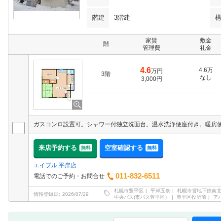
階建
3階建
家賃
敷金
階
管理費
礼金
4.6
4.6万
万円
3階
なし
3,000円
来店予約する
空室確認する
無料
無料
エイブル 平岸店
011-832-6511
電話でのご予約・お問合せ
札幌市豊平区
平岸五条
札幌市営地下鉄南
情報登録日
2026/07/29
中央バス(市バス豊平区）
豊平区役所前
ア