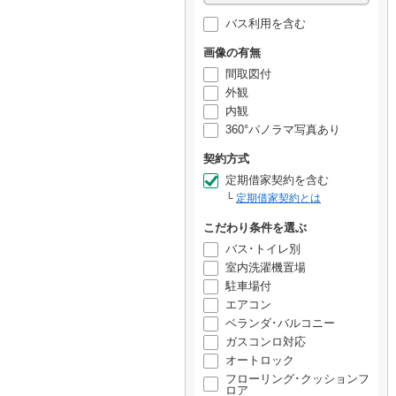
バス利用を含む
画像の有無
間取図付
外観
内観
360°パノラマ写真あり
契約方式
定期借家契約を含む
定期借家契約とは
こだわり条件を選ぶ
バス･トイレ別
室内洗濯機置場
駐車場付
エアコン
ベランダ･バルコニー
ガスコンロ対応
オートロック
フローリング･クッションフ
ロア