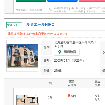
札幌市豊平区
中の島一条
札幌市営地下鉄
情報登録日
2026/08/04
中の島１条１０
中の島駅
アパート
1LDK
ルミエールHIRO
賃貸アパート
休日は混雑するため来店予約がオススメです！
北海道札幌市豊平区平岸六条１
４丁目
住所
周辺地図
築年
2003年04月（築23年）
階建
2階建
家賃
敷金
階
管理費
礼金
5
なし
万円
1階
なし
--