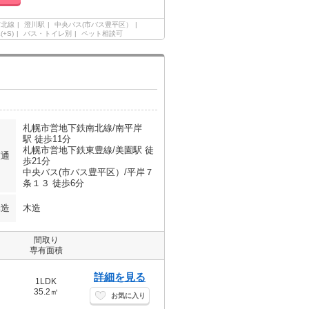
南北線
澄川駅
中央バス(市バス豊平区）
(+S)
バス・トイレ別
ペット相談可
札幌市営地下鉄南北線/南平岸
駅 徒歩11分
札幌市営地下鉄東豊線/美園駅 徒
交通
歩21分
中央バス(市バス豊平区）/平岸７
条１３ 徒歩6分
構造
木造
間取り
専有面積
詳細を見る
1LDK
35.2㎡
お気に入り