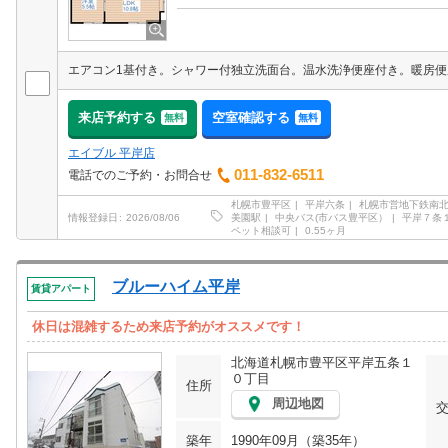
来店予約する
空室確認する
無料
無料
エイブル 平岸店
011-832-6511
電話でのご予約・お問合せ
札幌市豊平区
平岸六条
札幌市営地下鉄南
美園駅
中央バス(市バス豊平区）
平岸７条
情報登録日
2026/08/06
ペット相談可
0.55ヶ月
ブルーハイム平岸
賃貸アパート
休日は混雑するため来店予約がオススメです！
北海道札幌市豊平区平岸五条１
０丁目
住所
周辺地図
築年
1990年09月（築35年）