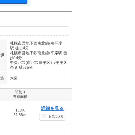
札幌市営地下鉄南北線/南平岸
駅 徒歩4分
札幌市営地下鉄南北線/平岸駅 徒
交通
歩14分
中央バス(市バス豊平区）/平岸３
条９ 徒歩6分
構造
木造
間取り
専有面積
詳細を見る
1LDK
31.88㎡
お気に入り