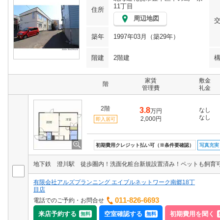
11丁目
住所
周辺地図
築年
1997年03月（築29年）
階建
2階建
家賃
敷金
階
管理費
礼金
2階
3.8
なし
万円
なし
2,000円
即入居可
初期費用クレジット払い可（※条件要確認）
写真充実
地下鉄 澄川駅 徒歩圏内！洗面化粧台新規設置済み！ペットも飼育
有限会社アルズプランニング エイブルネットワーク南郷18丁
目店
011-826-6693
電話でのご予約・お問合せ
来店予約する
空室確認する
初期費用を聞く
無料
無料