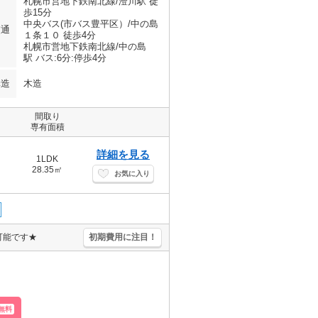
札幌市営地下鉄南北線/澄川駅 徒
歩15分
中央バス(市バス豊平区）/中の島
交通
１条１０ 徒歩4分
札幌市営地下鉄南北線/中の島
駅 バス:6分:停歩4分
構造
木造
間取り
専有面積
詳細を見る
1LDK
28.35㎡
お気に入り
可能です★
初期費用に注目！
無料