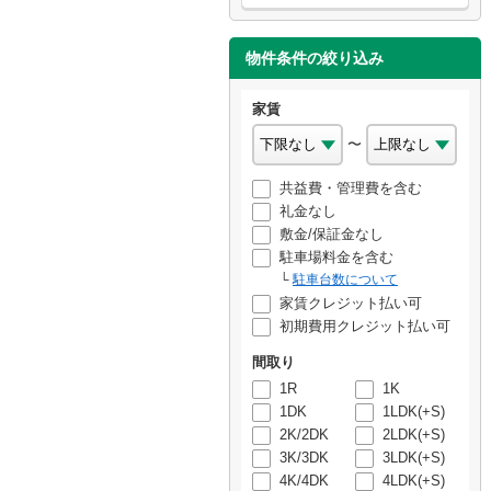
物件条件の絞り込み
家賃
〜
共益費・管理費を含む
礼金なし
敷金/保証金なし
駐車場料金を含む
駐車台数について
家賃クレジット払い可
初期費用クレジット払い可
間取り
1R
1K
1DK
1LDK(+S)
2K/2DK
2LDK(+S)
3K/3DK
3LDK(+S)
4K/4DK
4LDK(+S)