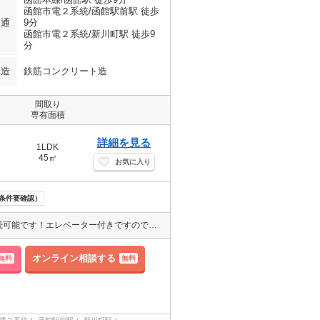
函館市電２系統/函館駅前駅 徒歩
交通
9分
函館市電２系統/新川町駅 徒歩9
分
構造
鉄筋コンクリート造
間取り
専有面積
詳細を見る
1LDK
45㎡
お気に入り
条件要確認）
インターネットが無料で使い放題！ゲームやスマホにＰＣ何台でも接続可能です！エレベーター付きですので、仕事終わりで疲れてる時にもうれしい設備です！防犯に効果的なオートロック付です！
オンライン相談する
無料
無料