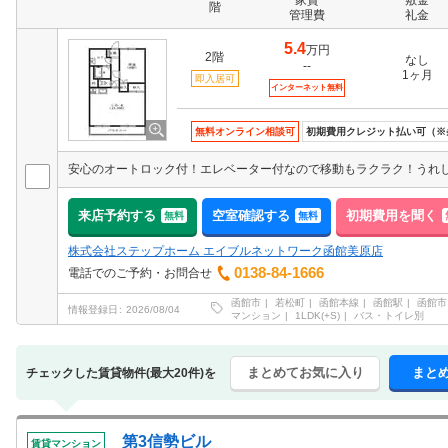
家賃
敷金
階
管理費
礼金
5.4
万円
2階
なし
--
1ヶ月
即入居可
インターネット無料
無料オンライン相談可
初期費用クレジット払い可（※
来店予約する
空室確認する
初期費用を聞く
無料
無料
株式会社ステップホーム エイブルネットワーク函館美原店
0138-84-1666
電話でのご予約・お問合せ
函館市
若松町
函館本線
函館駅
函館市
情報登録日
2026/08/04
マンション
1LDK(+S)
バス・トイレ別
まとめてお気に入り
まと
チェックした賃貸物件(最大20件)を
第3信勢ビル
賃貸マンション