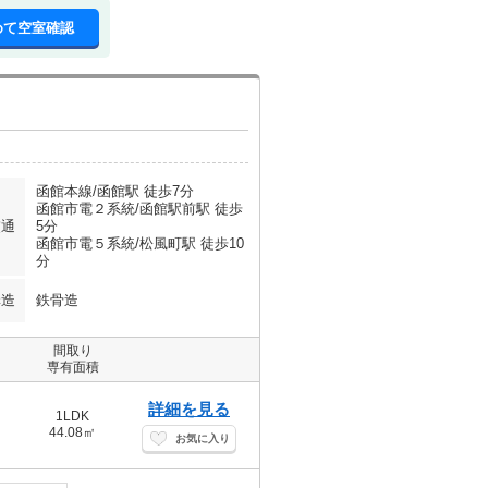
めて空室確認
函館本線/函館駅 徒歩7分
函館市電２系統/函館駅前駅 徒歩
交通
5分
函館市電５系統/松風町駅 徒歩10
分
構造
鉄骨造
間取り
専有面積
詳細を見る
1LDK
44.08㎡
お気に入り