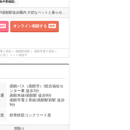
条件要確認）
函館近郊エリアのお部屋幅広くご紹介可、お気軽にご相談ください JR函館駅徒歩圏内 大切なペットと暮らせるお部屋です システムキッチンなのでキッチンの掃除がしやすいです しかもコンロを用意しなくて済みますね
オンライン相談する
無料
無料
電２系統
函館駅前駅
函館市電５系統
レ別
ペット相談可
函館バス（函館市）/総合福祉セ
ンター裏 徒歩3分
交通
函館本線/函館駅 徒歩9分
函館市電２系統/函館駅前駅 徒歩
9分
構造
鉄骨鉄筋コンクリート造
間取り