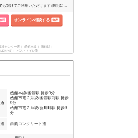
インターネットはWi-Fiが無料使い放題なのでスマホもパソコンも何台でも繋げてご利用いただけます♪防犯に効果的なオートロック付です。
オンライン相談する
無料
無料
福祉センター裏
函館本線
函館駅
1LDK(+S)
バス・トイレ別
函館本線/函館駅 徒歩9分
函館市電２系統/函館駅前駅 徒歩
交通
9分
函館市電２系統/新川町駅 徒歩9
分
構造
鉄筋コンクリート造