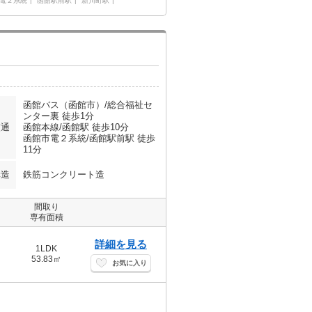
電２系統
函館駅前駅
新川町駅
函館バス（函館市）/総合福祉セ
ンター裏 徒歩1分
交通
函館本線/函館駅 徒歩10分
函館市電２系統/函館駅前駅 徒歩
11分
構造
鉄筋コンクリート造
間取り
専有面積
詳細を見る
1LDK
53.83㎡
お気に入り