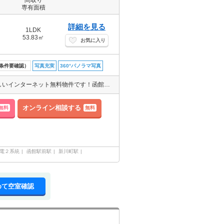
間取り
専有面積
詳細を見る
1LDK
53.83㎡
お気に入り
条件要確認）
写真充実
360°パノラマ写真
安心のオートロック付！エレベーター付なので移動もラクラク！うれしいインターネット無料物件です！函館近郊エリアのお部屋幅広くご紹介可、お気軽にお問い合わせください。
オンライン相談する
無料
無料
電２系統
函館駅前駅
新川町駅
めて空室確認