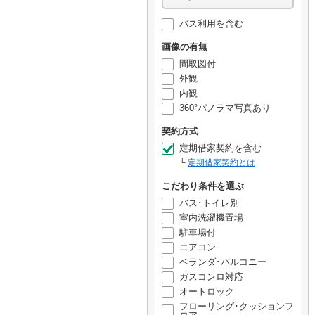
バス利用を含む
画像の有無
間取図付
外観
内観
360°パノラマ写真あり
契約方式
定期借家契約を含む
定期借家契約とは
こだわり条件を選ぶ
バス･トイレ別
室内洗濯機置場
駐車場付
エアコン
ベランダ･バルコニー
ガスコンロ対応
オートロック
フローリング･クッションフ