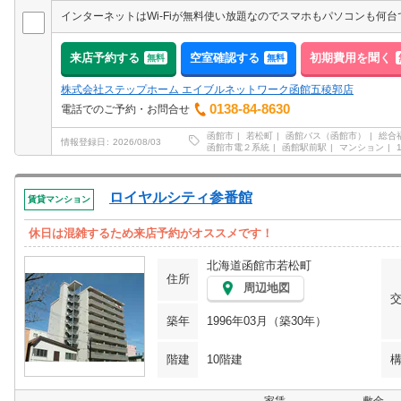
来店予約する
空室確認する
初期費用を聞く
無料
無料
株式会社ステップホーム エイブルネットワーク函館五稜郭店
0138-84-8630
電話でのご予約・お問合せ
函館市
若松町
函館バス（函館市）
総合
情報登録日
2026/08/03
函館市電２系統
函館駅前駅
マンション
ロイヤルシティ参番館
賃貸マンション
休日は混雑するため来店予約がオススメです！
北海道函館市若松町
住所
周辺地図
築年
1996年03月（築30年）
階建
10階建