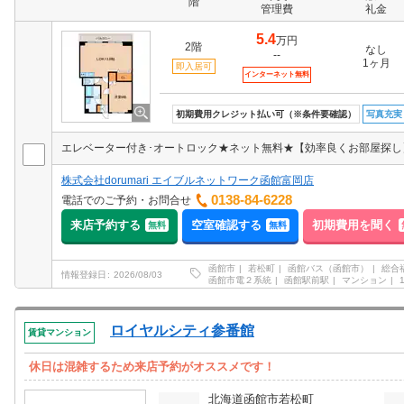
階
管理費
礼金
5.4
万円
2階
なし
--
1ヶ月
即入居可
インターネット無料
初期費用クレジット払い可（※条件要確認）
写真充実
株式会社dorumari エイブルネットワーク函館富岡店
0138-84-6228
電話でのご予約・お問合せ
来店予約する
空室確認する
初期費用を聞く
無料
無料
函館市
若松町
函館バス（函館市）
総合
情報登録日
2026/08/03
函館市電２系統
函館駅前駅
マンション
ロイヤルシティ参番館
賃貸マンション
休日は混雑するため来店予約がオススメです！
北海道函館市若松町