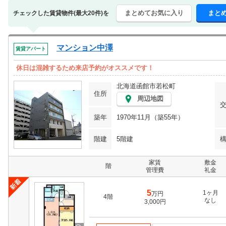
まとめてお気に入り
まと
チェックした賃貸物件(最大20件)を
マンション中澤
賃貸アパート
休日は混雑するため来店予約がオススメです！
北海道函館市若松町
住所
周辺地図
築年
1970年11月（築55年）
階建
5階建
家賃
敷金
階
管理費
礼金
5
1ヶ月
万円
4階
なし
3,000円