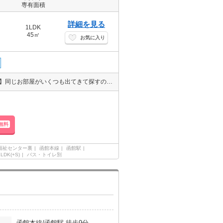
専有面積
詳細を見る
1LDK
45㎡
お気に入り
エレベーター付き･オートロック★ネット無料★【効率良くお部屋探し】同じお部屋がいくつも出てきて探すのが大変。。そんな時は「窓口を一つにして」エイブルNW函館富岡店へお任せください！どのお部屋でもご紹介、ご案内させていただきます。
無料
福祉センター裏
函館本線
函館駅
1LDK(+S)
バス・トイレ別
函館本線/函館駅 徒歩9分