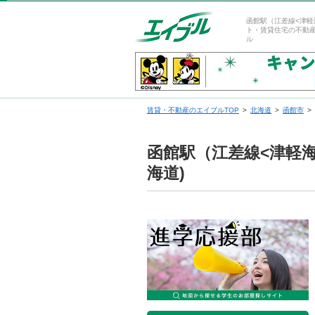
函館駅（江差線<津軽
ト・賃貸住宅の不動
ル
賃貸・不動産のエイブルTOP
北海道
函館市
函館駅（江差線<津軽
海道)