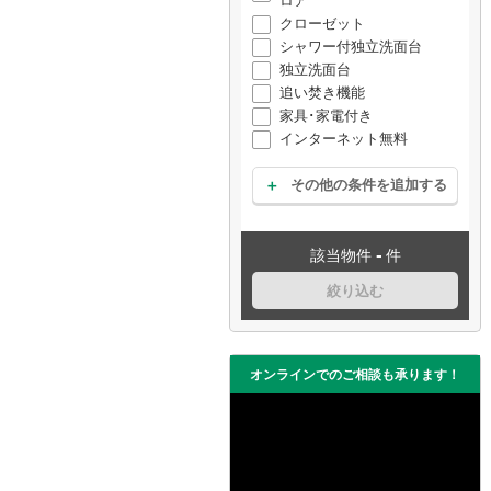
ロア
クローゼット
シャワー付独立洗面台
独立洗面台
追い焚き機能
家具･家電付き
インターネット無料
その他の条件を追加する
-
該当物件
件
絞り込む
オンラインでのご相談も承ります！