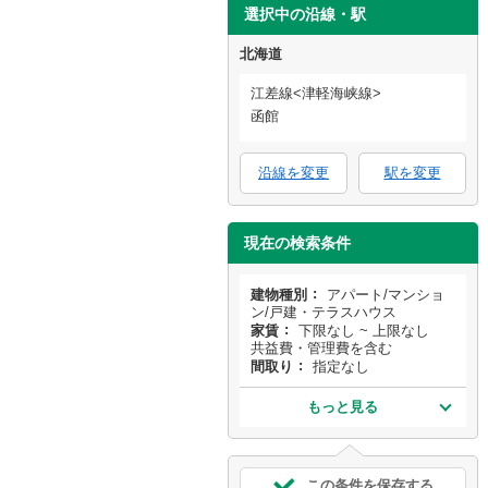
選択中の沿線・駅
北海道
江差線<津軽海峡線>
函館
沿線を変更
駅を変更
現在の検索条件
建物種別
アパート/マンショ
ン/戸建・テラスハウス
家賃
下限なし ~ 上限なし
共益費・管理費を含む
間取り
指定なし
もっと見る
この条件を保存する