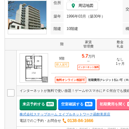
住所
周辺地図
築年
1996年03月（築30年）
階建
10階建
家賃
敷金
階
管理費
礼金
5.7
万円
9階
なし
--
1ヶ月
即入居可
インターネット無料
無料オンライン相談可
初期費用クレジット払い可（※
来店予約する
空室確認する
初期費用を聞く
無料
無料
株式会社ステップホーム エイブルネットワーク函館美原店
0138-84-1666
電話でのご予約・お問合せ