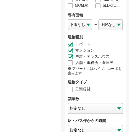
5K/5DK
5LDK以上
専有面積
〜
建物種別
アパート
マンション
戸建・テラスハウス
店舗・事務所・倉庫等
アパートにはハイツ、コーポを
含みます
建物タイプ
分譲賃貸
築年数
駅・バス停からの時間