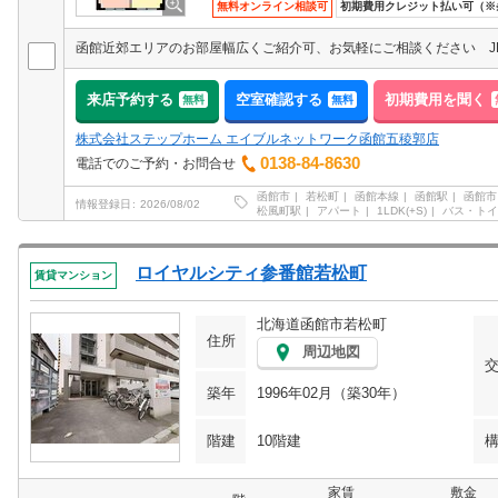
無料オンライン相談可
初期費用クレジット払い可（※
来店予約する
空室確認する
初期費用を聞く
無料
無料
株式会社ステップホーム エイブルネットワーク函館五稜郭店
0138-84-8630
電話でのご予約・お問合せ
函館市
若松町
函館本線
函館駅
函館市
情報登録日
2026/08/02
松風町駅
アパート
1LDK(+S)
バス・トイ
ロイヤルシティ参番館若松町
賃貸マンション
北海道函館市若松町
住所
周辺地図
築年
1996年02月（築30年）
階建
10階建
家賃
敷金