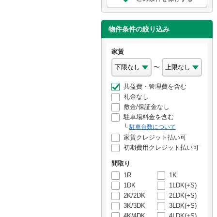
物件条件の絞り込み
家賃
〜
共益費・管理費を含む
礼金なし
敷金/保証金なし
駐車場料金を含む
駐車台数について
家賃クレジット払い可
初期費用クレジット払い可
間取り
1R
1K
1DK
1LDK(+S)
2K/2DK
2LDK(+S)
3K/3DK
3LDK(+S)
4K/4DK
4LDK(+S)