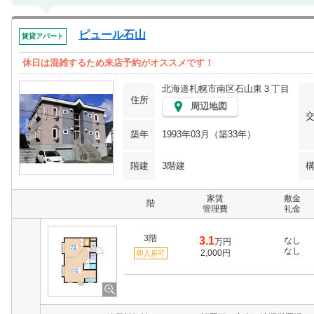
ピュール石山
賃貸アパート
休日は混雑するため来店予約がオススメです！
北海道札幌市南区石山東３丁目
住所
周辺地図
築年
1993年03月（築33年）
階建
3階建
家賃
敷金
階
管理費
礼金
3階
3.1
なし
万円
なし
2,000円
即入居可