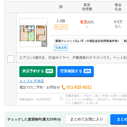
家賃
敷金
階
管理費
礼金
1-2階
6.5
6.5万
万円
なし
--
即入居可
家賃クレジット払い可（※保証会社利用等条件有）
初
写真充実
来店予約する
空室確認する
無料
無料
エイブル 平岸店
011-832-6511
電話でのご予約・お問合せ
札幌市南区
川沿十二条
中央バス(市バス南
じょうてつバス(南区)
川沿10-2
3K/3DK/3L
情報登録日
2026/08/05
ペット相談可
0.55ヶ月
まとめてお気に入り
まと
チェックした賃貸物件(最大20件)を