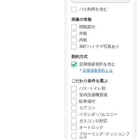
バス利用を含む
画像の有無
間取図付
外観
内観
360°パノラマ写真あり
契約方式
定期借家契約を含む
定期借家契約とは
こだわり条件を選ぶ
バス･トイレ別
室内洗濯機置場
駐車場付
エアコン
ベランダ･バルコニー
ガスコンロ対応
オートロック
フローリング･クッションフ
ロア