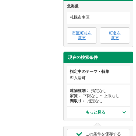
北海道
札幌市南区
市区町村を
町名を
変更
変更
現在の検索条件
指定中のテーマ・特集
即入居可
建物種別
指定なし
家賃
下限なし ~ 上限なし
間取り
指定なし
もっと見る
この条件を保存する