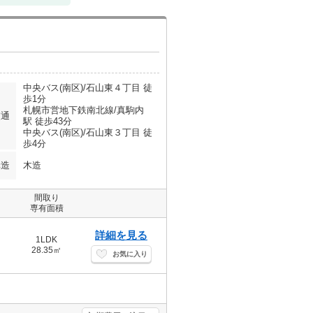
中央バス(南区)/石山東４丁目 徒
歩1分
札幌市営地下鉄南北線/真駒内
交通
駅 徒歩43分
中央バス(南区)/石山東３丁目 徒
歩4分
構造
木造
間取り
専有面積
詳細を見る
1LDK
28.35㎡
お気に入り