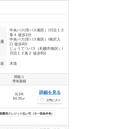
中央バス(市バス南区）/川沿１２
条４ 徒歩1分
中央バス(市バス南区）/南沢入
交通
口 徒歩4分
じょうてつバス（札幌市南区）/
川沿１２条２ 徒歩8分
構造
木造
間取り
専有面積
詳細を見る
3LDK
64.35㎡
お気に入り
期費用クレジット払い可（※一部条件有）