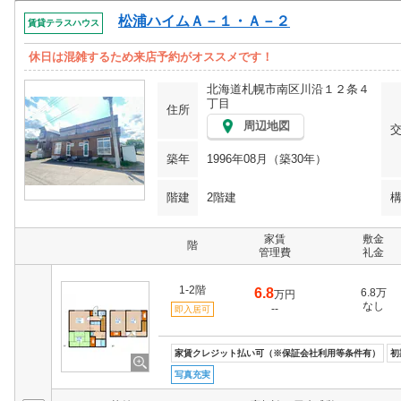
松浦ハイムＡ－１・Ａ－２
賃貸テラスハウス
休日は混雑するため来店予約がオススメです！
北海道札幌市南区川沿１２条４
丁目
住所
周辺地図
築年
1996年08月（築30年）
階建
2階建
家賃
敷金
階
管理費
礼金
1-2階
6.8
6.8万
万円
なし
--
即入居可
家賃クレジット払い可（※保証会社利用等条件有）
初
写真充実