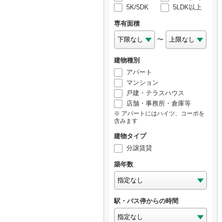
5K/5DK
5LDK以上
専有面積
〜
建物種別
アパート
マンション
戸建・テラスハウス
店舗・事務所・倉庫等
アパートにはハイツ、コーポを
含みます
建物タイプ
分譲賃貸
築年数
駅・バス停からの時間