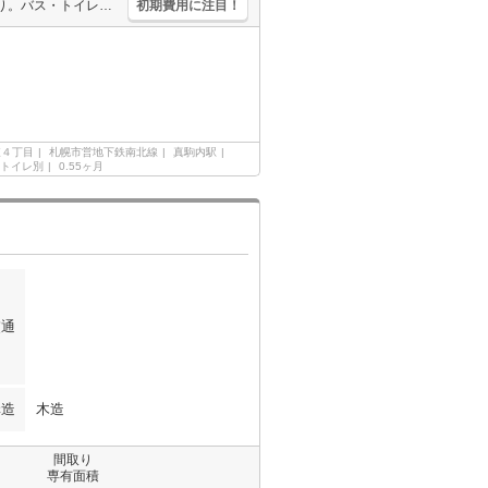
インターネット使用料無料!。ガスコンロ設置可。室内に洗濯機置場あり。バス・トイレ別。TVインターホン付き。バイク置場月1,100円。契約金（初期費用）クレジット決済可。仲介手数料家賃の0.55ヵ月分。
初期費用に注目！
東４丁目
札幌市営地下鉄南北線
真駒内駅
トイレ別
0.55ヶ月
交通
構造
木造
間取り
専有面積