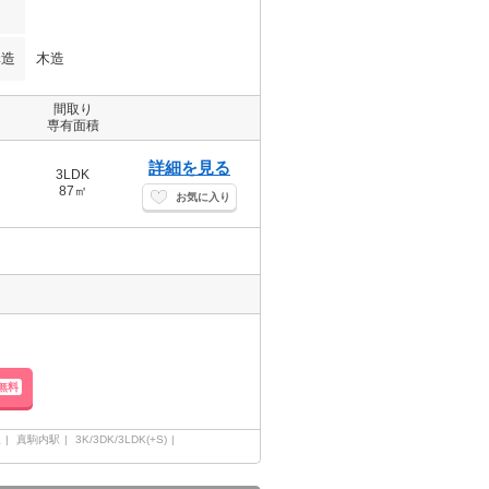
構造
木造
間取り
専有面積
詳細を見る
3LDK
87㎡
お気に入り
無料
線
真駒内駅
3K/3DK/3LDK(+S)