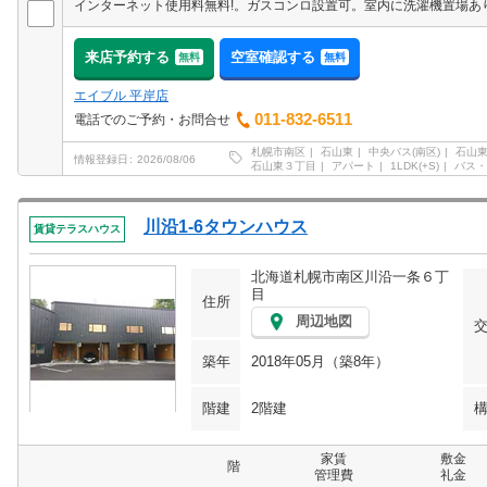
来店予約する
空室確認する
無料
無料
エイブル 平岸店
011-832-6511
電話でのご予約・お問合せ
札幌市南区
石山東
中央バス(南区)
石山
情報登録日
2026/08/06
石山東３丁目
アパート
1LDK(+S)
バス・
川沿1-6タウンハウス
賃貸テラスハウス
北海道札幌市南区川沿一条６丁
目
住所
周辺地図
築年
2018年05月（築8年）
階建
2階建
家賃
敷金
階
管理費
礼金