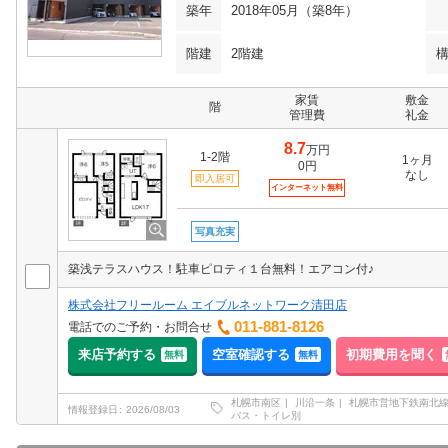
築年
2018年05月（築8年）
階建
2階建
家賃
敷金
階
管理費
礼金
8.7
万円
1-2階
1ヶ月
0円
なし
即入居可
インターネット無料
写真充実
築浅テラスハウス！駐車ピロティ１台無料！エアコン付♪
株式会社フリールーム エイブルネットワーク清田店
011-881-8126
電話でのご予約・お問合せ
来店予約する
空室確認する
初期費用を聞く
無料
無料
札幌市南区
川沿一条
札幌市営地下鉄南北
情報登録日
2026/08/03
バス・トイレ別