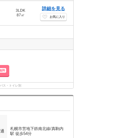
詳細を見る
3LDK
87㎡
お気に入り
無料
バス・トイレ別
札幌市営地下鉄南北線/真駒内
交通
駅 徒歩54分