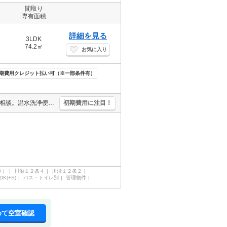
間取り
専有面積
詳細を見る
3LDK
74.2㎡
お気に入り
期費用クレジット払い可（※一部条件有）
エアコン1基付き。灯油ボイラー。戸建感覚のテラスハウス。ペット応相談。温水洗浄便座付き。ホームステージング画像（家具小物等含む）はCG。引越指定業者あり。シャワー付トイレ。初期費用カード払い可。
初期費用に注目！
区）
川沿１２条４
川沿１２条２
DK(+S)
バス・トイレ別
管理物件
めて空室確認