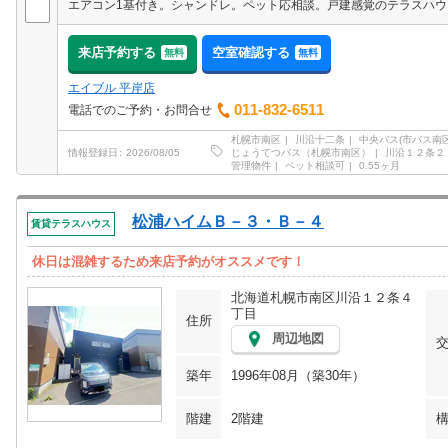
来店予約する
空室確認する
無料
無料
エイブル 平岸店
011-832-6511
電話でのご予約・お問合せ
札幌市南区
川沿十二条
中央バス(市バス南
じょうてつバス（札幌市南区）
川沿１２条２
情報登録日
2026/08/05
管理物件
ペット相談可
0.55ヶ月
松浦ハイムＢ－３・Ｂ－４
賃貸テラスハウス
休日は混雑するため来店予約がオススメです！
北海道札幌市南区川沿１２条４
丁目
住所
周辺地図
築年
1996年08月（築30年）
階建
2階建