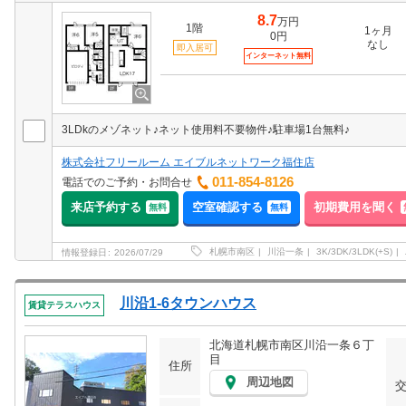
8.7
万円
1階
1ヶ月
0円
なし
即入居可
インターネット無料
3LDkのメゾネット♪ネット使用料不要物件♪駐車場1台無料♪
株式会社フリールーム エイブルネットワーク福住店
011-854-8126
電話でのご予約・お問合せ
来店予約する
空室確認する
初期費用を聞く
無料
無料
札幌市南区
川沿一条
3K/3DK/3LDK(+S)
情報登録日
2026/07/29
川沿1-6タウンハウス
賃貸テラスハウス
北海道札幌市南区川沿一条６丁
目
住所
周辺地図