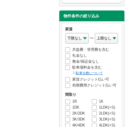
物件条件の絞り込み
家賃
〜
共益費・管理費を含む
礼金なし
敷金/保証金なし
駐車場料金を含む
駐車台数について
家賃クレジット払い可
初期費用クレジット払い可
間取り
1R
1K
1DK
1LDK(+S)
2K/2DK
2LDK(+S)
3K/3DK
3LDK(+S)
4K/4DK
4LDK(+S)