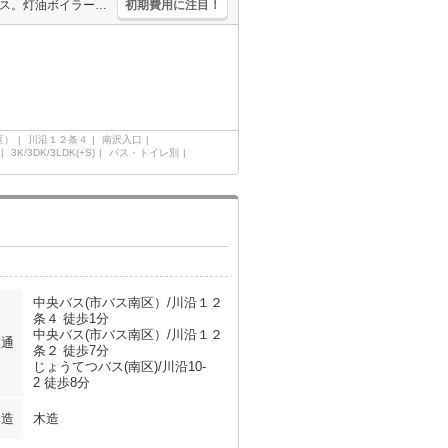
エアコン1基付き。シャンドレ。ペット応相談。戸建感覚のテラスハウス。灯油ボイラー。引越指定業者あり。駐車場無料。TVインターホン付き。シューズボックス付き。初期費用カード払い可。メゾネットタイプ。
初期費用に注目！
区）
川沿１２条４
南沢入口
3K/3DK/3LDK(+S)
バス・トイレ別
中央バス(市バス南区）/川沿１２
条４ 徒歩1分
中央バス(市バス南区）/川沿１２
交通
条２ 徒歩7分
じょうてつバス(南区)/川沿10-
2 徒歩8分
構造
木造