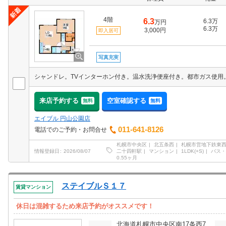
4階
6.3
6.3万
万円
6.3万
3,000円
即入居可
写真充実
来店予約する
空室確認する
無料
無料
エイブル 円山公園店
011-641-8126
電話でのご予約・お問合せ
札幌市中央区
北五条西
札幌市営地下鉄東
二十四軒駅
マンション
1LDK(+S)
バス・
情報登録日
2026/08/07
0.55ヶ月
ステイブルＳ１７
賃貸マンション
休日は混雑するため来店予約がオススメです！
北海道札幌市中央区南17条西7