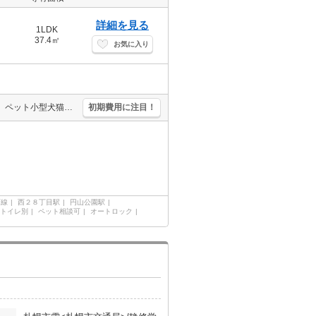
詳細を見る
1LDK
37.4㎡
お気に入り
シャンドレ。TVインターホン付き。温水洗浄便座付き。都市ガス使用。ペット小型犬猫可。システムキッチン。宅配ボックスあり。TVインターホン付き。シャンドレ。追焚。仲介手数料家賃の0.55ヵ月分。
初期費用に注目！
西線
西２８丁目駅
円山公園駅
トイレ別
ペット相談可
オートロック