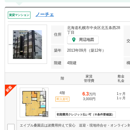
ノーチェ
賃貸マンション
北海道札幌市中央区北五条西28
丁目
住所
周辺地図
築年
2013年09月（築12年）
階建
4階建
家賃
敷金
階
管理費
礼金
4階
6.3
1ヶ月
万円
1ヶ月
3,000円
即入居可
初期費用クレジット払い可（※条件要確認）
エイブル桑園店は諸費用抑えて安心 送迎・現地待合せ・オンライン