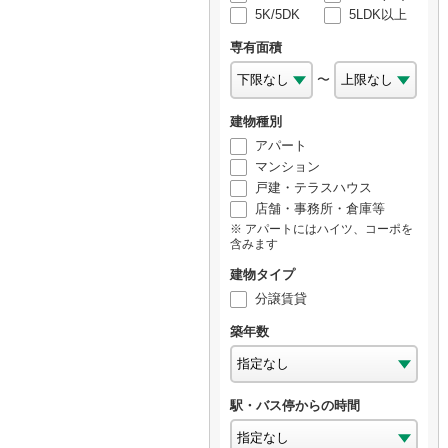
5K/5DK
5LDK以上
専有面積
〜
建物種別
アパート
マンション
戸建・テラスハウス
店舗・事務所・倉庫等
アパートにはハイツ、コーポを
含みます
建物タイプ
分譲賃貸
築年数
駅・バス停からの時間