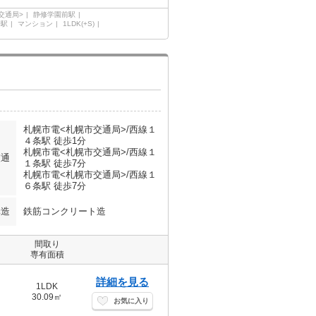
交通局>
静修学園前駅
条駅
マンション
1LDK(+S)
札幌市電<札幌市交通局>/西線１
４条駅 徒歩1分
札幌市電<札幌市交通局>/西線１
交通
１条駅 徒歩7分
札幌市電<札幌市交通局>/西線１
６条駅 徒歩7分
構造
鉄筋コンクリート造
間取り
専有面積
詳細を見る
1LDK
30.09㎡
お気に入り