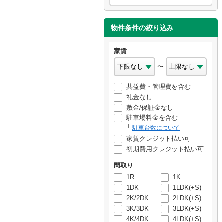
物件条件の絞り込み
家賃
〜
共益費・管理費を含む
礼金なし
敷金/保証金なし
駐車場料金を含む
駐車台数について
家賃クレジット払い可
初期費用クレジット払い可
間取り
1R
1K
1DK
1LDK(+S)
2K/2DK
2LDK(+S)
3K/3DK
3LDK(+S)
4K/4DK
4LDK(+S)