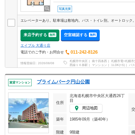
写真充実
来店予約する
空室確認する
無料
無料
エイブル 大通り店
011-242-8126
電話でのご予約・お問合せ
札幌市中央区
南十四条西
札幌市電<札幌市
情報登録日
2026/08/08
西線１６条駅
マンション
1LDK(+S)
バス
プライムパーク円山公園
賃貸マンション
北海道札幌市中央区大通西26丁
目
住所
周辺地図
築年
1985年09月（築40年）
階建
9階建