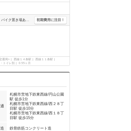
エレベーターあり。駐車場は敷地内。バス・トイレ別。オートロック。バイク置き場あり。敷金・礼金なし。初期費用クレジット払い可能。「エイブル学割」で仲介手数料家賃の0.55ヶ月分より10％ＯＦＦ。
初期費用に注目！
交通局>
西線１４条駅
西線１１条駅
・トイレ別
0.55ヶ月
札幌市営地下鉄東西線/円山公園
駅 徒歩1分
札幌市営地下鉄東西線/西２８丁
交通
目駅 徒歩10分
札幌市営地下鉄東西線/西１８丁
目駅 徒歩15分
構造
鉄骨鉄筋コンクリート造