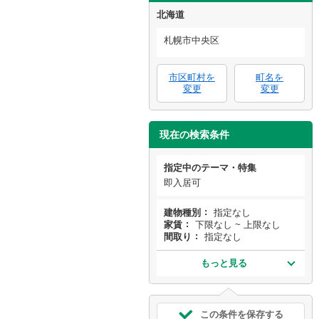
北海道
札幌市中央区
市区町村を
町名を
変更
変更
現在の検索条件
指定中のテーマ・特集
即入居可
建物種別
指定なし
家賃
下限なし ~ 上限なし
間取り
指定なし
もっと見る
この条件を保存する