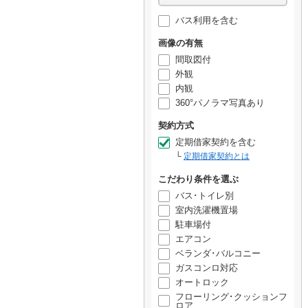
バス利用を含む
画像の有無
間取図付
外観
内観
360°パノラマ写真あり
契約方式
定期借家契約を含む
定期借家契約とは
こだわり条件を選ぶ
バス･トイレ別
室内洗濯機置場
駐車場付
エアコン
ベランダ･バルコニー
ガスコンロ対応
オートロック
フローリング･クッションフ
ロア