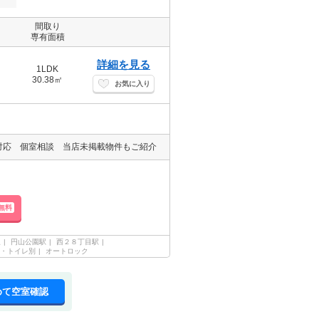
間取り
専有面積
詳細を見る
1LDK
30.38㎡
お気に入り
対応 個室相談 当店未掲載物件もご紹介
無料
線
円山公園駅
西２８丁目駅
・トイレ別
オートロック
めて空室確認