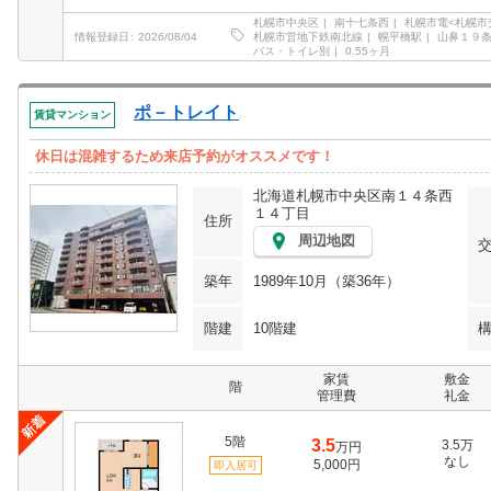
札幌市中央区
南十七条西
札幌市電<札幌市
札幌市営地下鉄南北線
幌平橋駅
山鼻１９
情報登録日
2026/08/04
バス・トイレ別
0.55ヶ月
ポ－トレイト
賃貸マンション
休日は混雑するため来店予約がオススメです！
北海道札幌市中央区南１４条西
１４丁目
住所
周辺地図
築年
1989年10月（築36年）
階建
10階建
家賃
敷金
階
管理費
礼金
5階
3.5
3.5万
万円
なし
5,000円
即入居可