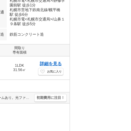
札幌市電<札幌市交通局>/静修学
園前駅 徒歩1分
札幌市営地下鉄南北線/幌平橋
交通
駅 徒歩6分
札幌市電<札幌市交通局>/山鼻１
９条駅 徒歩5分
構造
鉄筋コンクリート造
間取り
専有面積
詳細を見る
1LDK
31.56㎡
お気に入り
エアコン付き。インターネット無料。宅配ボックスあり。トランクルームあり。光ファイバー対応。家具・家電付。シャンドレ。シャワー付独立洗面台。エレベーターあり。TVモニターホン有。
初期費用に注目！