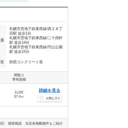
札幌市営地下鉄東西線/西２８丁
目駅 徒歩1分
札幌市営地下鉄東西線/二十四軒
交通
駅 徒歩14分
札幌市営地下鉄東西線/円山公園
駅 徒歩15分
構造
鉄筋コンクリート造
間取り
専有面積
詳細を見る
1LDK
37.4㎡
お気に入り
対応 個室相談 当店未掲載物件もご紹介