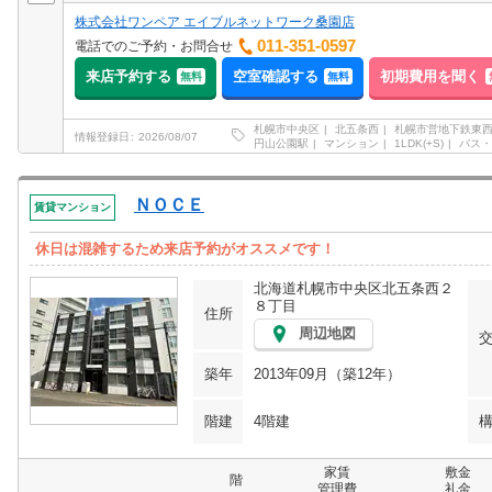
株式会社ワンペア エイブルネットワーク桑園店
011-351-0597
電話でのご予約・お問合せ
来店予約する
空室確認する
初期費用を聞く
無料
無料
札幌市中央区
北五条西
札幌市営地下鉄東
情報登録日
2026/08/07
円山公園駅
マンション
1LDK(+S)
バス・
ＮＯＣＥ
賃貸マンション
休日は混雑するため来店予約がオススメです！
北海道札幌市中央区北五条西２
８丁目
住所
周辺地図
築年
2013年09月（築12年）
階建
4階建
家賃
敷金
階
管理費
礼金