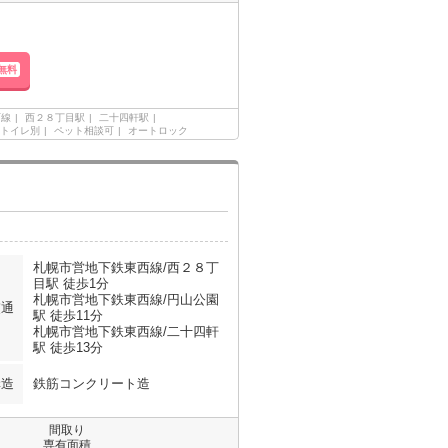
無料
西線
西２８丁目駅
二十四軒駅
トイレ別
ペット相談可
オートロック
札幌市営地下鉄東西線/西２８丁
目駅 徒歩1分
札幌市営地下鉄東西線/円山公園
交通
駅 徒歩11分
札幌市営地下鉄東西線/二十四軒
駅 徒歩13分
構造
鉄筋コンクリート造
間取り
専有面積