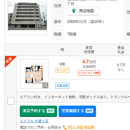
丁目
住所
周辺地図
築年
2000年11月（築25年）
階建
7階建
家賃
敷金
階
管理費
礼金
4.7
万円
6階
4.7万
5,000円
なし
即入居可
インターネット無料
写真充実
来店予約する
空室確認する
無料
無料
エイブル 大通り店
011-242-8126
電話でのご予約・お問合せ