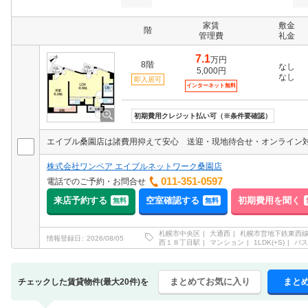
家賃
敷金
階
管理費
礼金
7.1
万円
8階
なし
5,000円
なし
即入居可
インターネット無料
初期費用クレジット払い可（※条件要確認）
エイブル桑園店は諸費用抑えて安心 送迎・現地待合せ・オンライン
株式会社ワンペア エイブルネットワーク桑園店
011-351-0597
電話でのご予約・お問合せ
来店予約する
空室確認する
初期費用を聞く
無料
無料
札幌市中央区
大通西
札幌市営地下鉄東西
情報登録日
2026/08/05
西１８丁目駅
マンション
1LDK(+S)
バス
まとめてお気に入り
まと
チェックした賃貸物件(最大20件)を