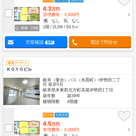
4.3
万円
管理費等：3,000円
敷
なし
礼
なし
1階
2LDK
50.5㎡
画像 : 29枚
空室確認
電話で問合せ
無料
賃貸アパート
ＫＯＹＯビル
岐阜（乗合）バス（糸貫町）/伊勢田二丁
目 徒歩5分
岐阜県本巣郡北方町高屋伊勢田1丁目
築年数
築38年
建物階数
4階建
即入居
写真充実
4.5
万円
管理費等：3,000円
敷
なし
礼
なし