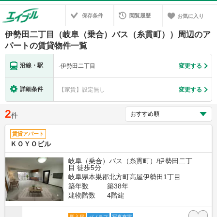
保存条件
閲覧履歴
お気に入り
伊勢田二丁目（岐阜（乗合）バス（糸貫町））周辺のア
パートの賃貸物件一覧
沿線・駅
-
伊勢田二丁目
変更する
詳細条件
【家賃】設定無し
変更する
2
件
賃貸アパート
ＫＯＹＯビル
岐阜（乗合）バス（糸貫町）/伊勢田二丁
目 徒歩5分
岐阜県本巣郡北方町高屋伊勢田1丁目
築年数
築38年
建物階数
4階建
即入居
パノラマ
写真充実