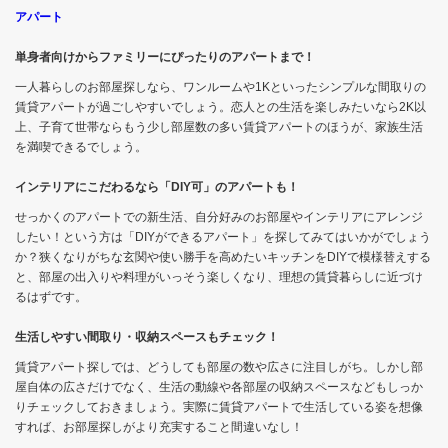
アパート
単身者向けからファミリーにぴったりのアパートまで！
一人暮らしのお部屋探しなら、ワンルームや1Kといったシンプルな間取りの
賃貸アパートが過ごしやすいでしょう。恋人との生活を楽しみたいなら2K以
上、子育て世帯ならもう少し部屋数の多い賃貸アパートのほうが、家族生活
を満喫できるでしょう。
インテリアにこだわるなら「DIY可」のアパートも！
せっかくのアパートでの新生活、自分好みのお部屋やインテリアにアレンジ
したい！という方は「DIYができるアパート」を探してみてはいかがでしょう
か？狭くなりがちな玄関や使い勝手を高めたいキッチンをDIYで模様替えする
と、部屋の出入りや料理がいっそう楽しくなり、理想の賃貸暮らしに近づけ
るはずです。
生活しやすい間取り・収納スペースもチェック！
賃貸アパート探しでは、どうしても部屋の数や広さに注目しがち。しかし部
屋自体の広さだけでなく、生活の動線や各部屋の収納スペースなどもしっか
りチェックしておきましょう。実際に賃貸アパートで生活している姿を想像
すれば、お部屋探しがより充実すること間違いなし！