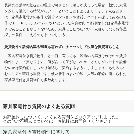
長期の出張や転勤などの理由で急きょ引っ越しが決まった場合、新たに家電
を探して購入する時間がない……ということもよくあります。そんなとき
は、家具家電付きの条件で賃貸マンションや賃貸アパートを探してみるのも
手です。1R（ワンルーム）や1Kといった単身者向け賃貸物件では家具家電付
きであることも珍しくないため、家具にこだわらない一人暮らしならお部屋
探しの条件に加えるのもよいでしょう。
賃貸物件の設備内容や環境も忘れずにチェックして快適な賃貸暮らしを
「家具家電付き賃貸物件」と一口に言っても、設備の内容はそれぞれの賃貸
物件によって異なります。何があって何がないのか、どんなグレードの設備
なのかは契約前にしっかり確認して契約するようにしましょう。もちろん住
むエリアの環境も重要です。使い勝手のよい沿線・人気の沿線に建てられた
家具家電付き賃貸物件も多数あります。
家具家電付き賃貸のよくある質問
お部屋探しについて、よくある質問をピックアップしました。
その他ご不明点については、お気軽にお問合せください！
家具家電付き賃貸物件に関して