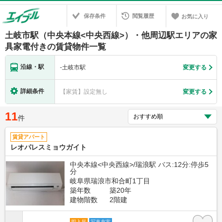
保存条件
閲覧履歴
お気に入り
土岐市駅（中央本線<中央西線>）・他周辺駅エリアの家
具家電付きの賃貸物件一覧
沿線・駅
-
土岐市駅
変更する
詳細条件
【家賃】設定無し
変更する
11
件
賃貸アパート
レオパレスミョウガイト
中央本線<中央西線>/瑞浪駅 バス:12分:停歩5
分
岐阜県瑞浪市和合町1丁目
築年数
築20年
建物階数
2階建
即入居
写真充実