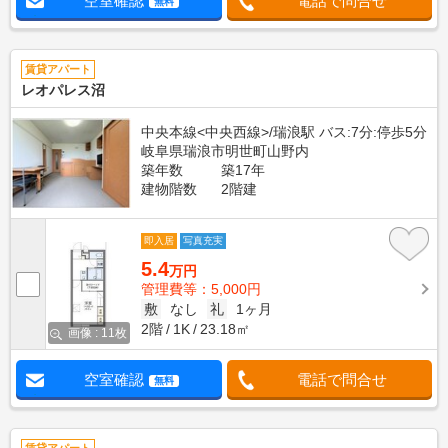
空室確認
電話で問合せ
無料
賃貸アパート
レオパレス沼
中央本線<中央西線>/瑞浪駅 バス:7分:停歩5分
岐阜県瑞浪市明世町山野内
築年数
築17年
建物階数
2階建
即入居
写真充実
5.4
万円
管理費等：5,000円
敷
なし
礼
1ヶ月
2階
1K
23.18㎡
画像 : 11枚
空室確認
電話で問合せ
無料