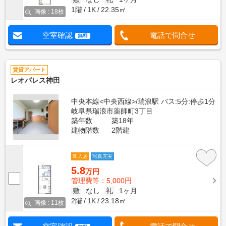
1階
1K
22.35㎡
画像 : 18枚
空室確認
電話で問合せ
無料
賃貸アパート
レオパレス神田
中央本線<中央西線>/瑞浪駅 バス:5分:停歩1分
岐阜県瑞浪市薬師町3丁目
築年数
築18年
建物階数
2階建
即入居
写真充実
5.8
万円
管理費等：5,000円
敷
なし
礼
1ヶ月
2階
1K
23.18㎡
画像 : 11枚