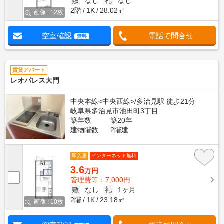
敷
なし
礼
なし
2階
1K
28.02㎡
画像 : 12枚
空室確認
電話で問合せ
無料
賃貸アパート
レオパレス大門
中央本線<中央西線>/多治見駅 徒歩21分
岐阜県多治見市池田町3丁目
築年数
築20年
建物階数
2階建
即入居
インターネット無料
3.6
万円
管理費等：7,000円
敷
なし
礼
1ヶ月
2階
1K
23.18㎡
画像 : 10枚