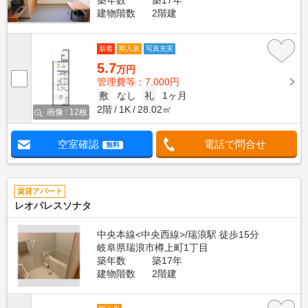
築年数
築17年
建物階数
2階建
新着
即入居
写真充実
5.7
万円
管理費等：7,000円
敷
なし
礼
1ヶ月
2階
1K
28.02㎡
画像 : 12枚
空室確認
電話で問合せ
無料
賃貸アパート
レオパレスソナタ
中央本線<中央西線>/瑞浪駅 徒歩15分
岐阜県瑞浪市樽上町1丁目
築年数
築17年
建物階数
2階建