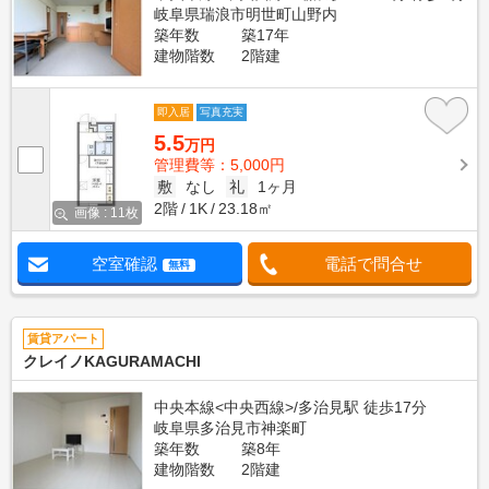
岐阜県瑞浪市明世町山野内
築年数
築17年
建物階数
2階建
即入居
写真充実
5.5
万円
管理費等：5,000円
敷
なし
礼
1ヶ月
2階
1K
23.18㎡
画像 : 11枚
空室確認
電話で問合せ
無料
賃貸アパート
クレイノKAGURAMACHI
中央本線<中央西線>/多治見駅 徒歩17分
岐阜県多治見市神楽町
築年数
築8年
建物階数
2階建