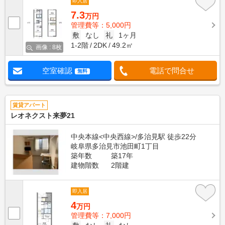
即入居
7.3
万円
管理費等：5,000円
敷
なし
礼
1ヶ月
1-2階
2DK
49.2㎡
画像 : 8枚
空室確認
電話で問合せ
無料
賃貸アパート
レオネクスト来夢21
中央本線<中央西線>/多治見駅 徒歩22分
岐阜県多治見市池田町1丁目
築年数
築17年
建物階数
2階建
即入居
4
万円
管理費等：7,000円