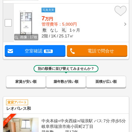
写真充実
7
万円
管理費等：5,000円
敷
なし
礼
1ヶ月
2階
1K
25.17㎡
画像 : 17枚
空室確認
電話で問合せ
無料
別の順番に並び替えてみませんか？
家賃が安い順
築年数が浅い順
面積が広い順
賃貸アパート
レオパレス和
NEW
中央本線<中央西線>/瑞浪駅 バス:7分:停歩5分
岐阜県瑞浪市南小田町2丁目