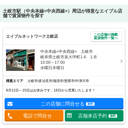
土岐市駅（中央本線<中央西線>）
周辺が得意なエイブル店
舗で賃貸物件を探す
この店舗の掲載
エイブルネットワーク土岐店
賃貸物件一覧へ
中央本線<中央西線> 土岐市
岐阜県土岐市泉大坪町1-6 1-B
10:00～17:00
水曜日木曜日
得意エリア
土岐市/多治見市/瑞浪市/恵那市/中津川市
8月12日～15日はお休みです。16日から営業いたします！
この店舗に問合せる
無料
電話で問合せ
店舗来店予約
無料