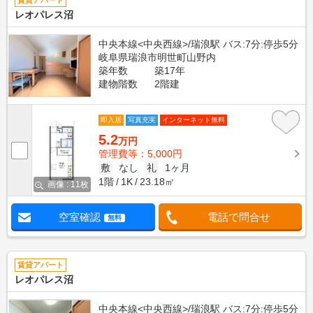
賃貸アパート
レオパレス沼
中央本線<中央西線>/瑞浪駅 バス:7分:停歩5分
岐阜県瑞浪市明世町山野内
築年数
築17年
建物階数
2階建
即入居
写真充実
インターネット無料
5.2
万円
管理費等：5,000円
敷
なし
礼
1ヶ月
1階
1K
23.18㎡
画像 : 11枚
空室確認
電話で問合せ
無料
賃貸アパート
レオパレス沼
中央本線<中央西線>/瑞浪駅 バス:7分:停歩5分