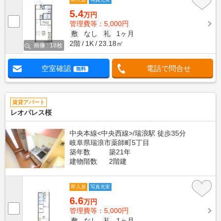
5.4
万円
管理費等：5,000円
敷
なし
礼
1ヶ月
2階
1K
23.18㎡
画像 : 18枚
空室確認
電話で問合せ
無料
賃貸アパート
レオパレス桜
中央本線<中央西線>/瑞浪駅 徒歩35分
岐阜県瑞浪市薬師町5丁目
築年数
築21年
建物階数
2階建
即入居
写真充実
6.6
万円
管理費等：5,000円
敷
なし
礼
1ヶ月