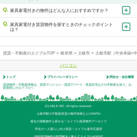
家具家電付きの物件はどんな人におすすめですか？
家具家電付き賃貸物件を探すときのチェックポイント
は？
賃貸・不動産のエイブルTOP
>
岐阜県
>
土岐市
>
土岐市駅（中央本線<
パソコン
トップ
プライバシーポリシー
問合せ・会社概要
賃貸物件・不動産情報は、賃貸マンション・賃貸アパート・賃貸住宅などの不動産を扱う、お
部屋探しのエイブルへ
(C) ABLE INC. All rights reserved.
土岐市駅の不動産賃貸の物件情報ならCHINTAI
過去の掲載物件も探せる！エイブル賃貸物件アーカイブ
学生の一人暮らし向け賃貸！エイブル進学応援部
[PR]賃貸物件の疑問解決！教えてエイブルAGENT