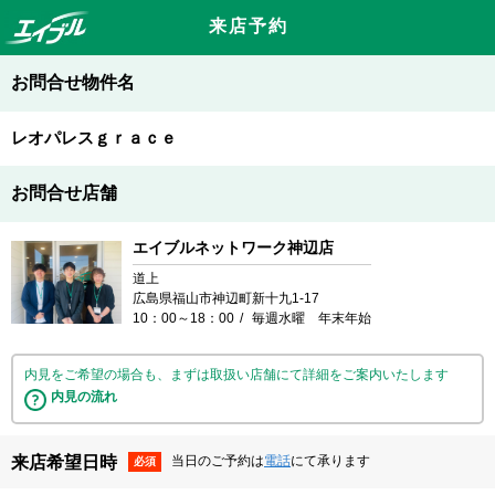
来店予約
お問合せ物件名
レオパレスｇｒａｃｅ
お問合せ店舗
エイブルネットワーク神辺店
道上
広島県福山市神辺町新十九1-17
10：00～18：00
毎週水曜 年末年始
内見をご希望の場合も、まずは取扱い店舗にて詳細をご案内いたします
内見の流れ
来店希望日時
当日のご予約は
電話
にて承ります
必須