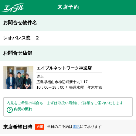
来店予約
お問合せ物件名
レオパレス悠 ２
お問合せ店舗
エイブルネットワーク神辺店
道上
広島県福山市神辺町新十九1-17
10：00～18：00
毎週水曜 年末年始
内見をご希望の場合も、まずは取扱い店舗にて詳細をご案内いたします
内見の流れ
来店希望日時
当日のご予約は
電話
にて承ります
必須