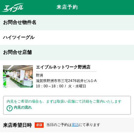
来店予約
お問合せ物件名
ハイツイーグル
お問合せ店舗
エイブルネットワーク野洲店
野洲
滋賀県野洲市市三宅2476岩井ビル1-A
10：00～18：00
火・水曜日
内見をご希望の場合も、まずは取扱い店舗にて詳細をご案内いたします
内見の流れ
来店希望日時
当日のご予約は
電話
にて承ります
必須