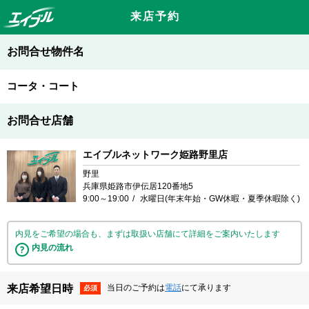
来店予約
お問合せ物件名
コータ・コート
お問合せ店舗
エイブルネットワーク姫路野里店
野里
兵庫県姫路市伊伝居120番地5
9:00～19:00
水曜日(年末年始・GW休暇・夏季休暇除く)
内見をご希望の場合も、まずは取扱い店舗にて詳細をご案内いたします
内見の流れ
来店希望日時
当日のご予約は
電話
にて承ります
必須