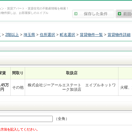
ョン・賃貸アパート・賃貸住宅の不動産情報を検索！
の物件探しは、お部屋探しのエイブル
覧
>
2階以上
>
埼玉県
>
住所選択
>
町名選択
>
賃貸物件一覧
>
賃貸物件詳細
家賃
間取り
取扱店
.45
万
株式会社ジーアールエステート エイブルネットワ
その他
火曜、
円
ーク加須店
（全角）
絡方法を記入してください。