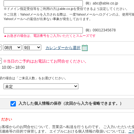
例）abc@able.co.jp
※ドメイン指定受信等をご利用の方はable.co.jpを受信できるよう設定してください。
※ご注意：Yahoo!メールを入力される際は、一度Yahoo!メールへログインの上、使用
Yahoo!メールへの返信が出来ない事象が発生しております。
例）09012345678
▲お急ぎの場合は、電話番号をご入力いただくとスムーズです
カレンダーから選択
※当日のご予約はお電話にてお問合せください。
0:00～18:00
望の場合は「ご来店人数」をお選びください。
入力した個人情報の保存（次回から入力を省略できます。）
ください
お客様からのお問合せについて、営業店へ転送を行うものです。 ご入力いただいた
話連絡等の目的で保管します。 エイブルにおける個人情報の取扱いについては、
こ