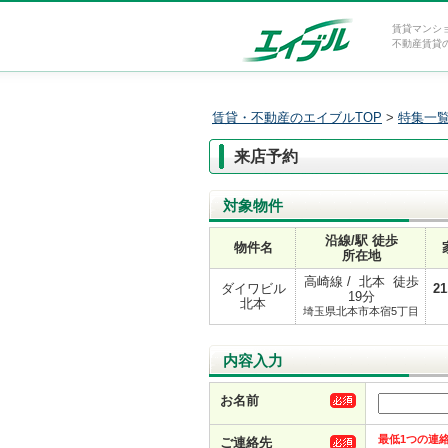
賃貸マンシ
不動産賃貸
賃貸・不動産のエイブルTOP
>
特集一
来店予約
対象物件
沿線/駅 徒歩
物件名
所在地
高崎線 / 北本 徒歩
ダイワビル
21
19分
北本
埼玉県北本市本宿5丁目
内容入力
お名前
最低1つの連
ご連絡先