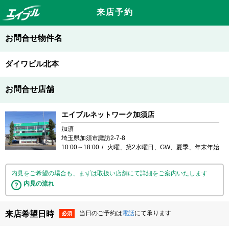
来店予約
お問合せ物件名
ダイワビル北本
お問合せ店舗
エイブルネットワーク加須店
加須
埼玉県加須市諏訪2-7-8
10:00～18:00
火曜、第2水曜日、GW、夏季、年末年始
内見をご希望の場合も、まずは取扱い店舗にて詳細をご案内いたします
内見の流れ
来店希望日時
当日のご予約は
電話
にて承ります
必須