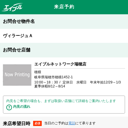
来店予約
お問合せ物件名
ヴィラージュＡ
お問合せ店舗
エイブルネットワーク瑞穂店
穂積
岐阜県瑞穂市穂積1452-1
10:00～18：30
定休日 水曜日 年末年始12/29～1/3
夏季休暇8/12～8/14
内見をご希望の場合も、まずは取扱い店舗にて詳細をご案内いたします
内見の流れ
来店希望日時
当日のご予約は
電話
にて承ります
必須