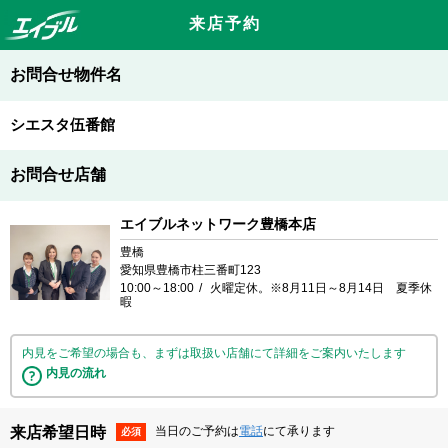
来店予約
お問合せ物件名
シエスタ伍番館
お問合せ店舗
エイブルネットワーク豊橋本店
豊橋
愛知県豊橋市柱三番町123
10:00～18:00
火曜定休。※8月11日～8月14日 夏季休
暇
内見をご希望の場合も、まずは取扱い店舗にて詳細をご案内いたします
内見の流れ
来店希望日時
当日のご予約は
電話
にて承ります
必須