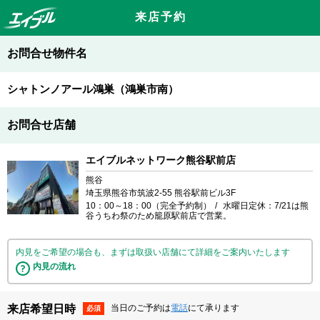
来店予約
お問合せ物件名
シャトンノアール鴻巣（鴻巣市南）
お問合せ店舗
エイブルネットワーク熊谷駅前店
熊谷
埼玉県熊谷市筑波2-55 熊谷駅前ビル3F
10：00～18：00（完全予約制）
水曜日定休：7/21は熊
谷うちわ祭のため籠原駅前店で営業。
内見をご希望の場合も、まずは取扱い店舗にて詳細をご案内いたします
内見の流れ
来店希望日時
当日のご予約は
電話
にて承ります
必須