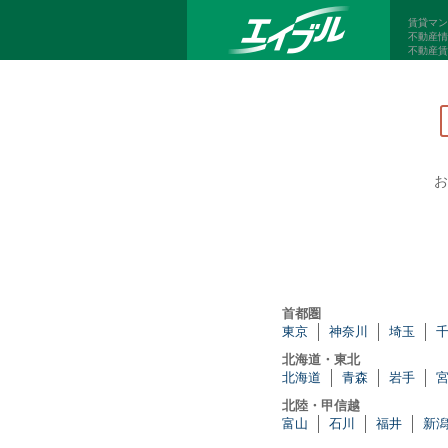
賃貸マン
不動産情
不動産賃
お
首都圏
東京
神奈川
埼玉
北海道・東北
北海道
青森
岩手
北陸・甲信越
富山
石川
福井
新