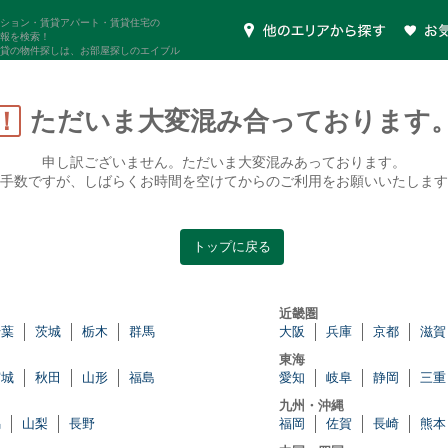
ション・賃貸アパート・賃貸住宅の
報を検索！
貸の物件探しは、お部屋探しのエイブル
ただいま大変混み合っております
！
申し訳ございません。ただいま大変混みあっております。
手数ですが、しばらくお時間を空けてからのご利用をお願いいたします
トップに戻る
近畿圏
千葉
茨城
栃木
群馬
大阪
兵庫
京都
滋賀
東海
宮城
秋田
山形
福島
愛知
岐阜
静岡
三重
九州・沖縄
潟
山梨
長野
福岡
佐賀
長崎
熊本