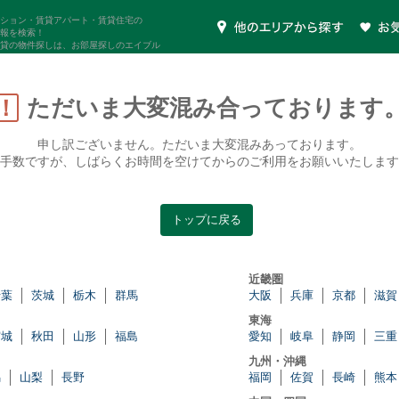
ション・賃貸アパート・賃貸住宅の
報を検索！
貸の物件探しは、お部屋探しのエイブル
ただいま大変混み合っております
！
申し訳ございません。ただいま大変混みあっております。
手数ですが、しばらくお時間を空けてからのご利用をお願いいたします
トップに戻る
近畿圏
千葉
茨城
栃木
群馬
大阪
兵庫
京都
滋賀
東海
宮城
秋田
山形
福島
愛知
岐阜
静岡
三重
九州・沖縄
潟
山梨
長野
福岡
佐賀
長崎
熊本