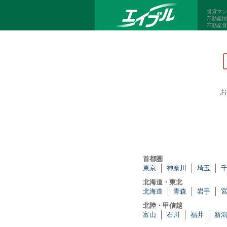
賃貸マン
不動産情
不動産賃
お
首都圏
東京
神奈川
埼玉
北海道・東北
北海道
青森
岩手
北陸・甲信越
富山
石川
福井
新