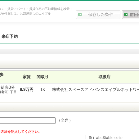
ョン・賃貸アパート・賃貸住宅の不動産情報を検索！
の物件探しは、お部屋探しのエイブル
>
来店予約
徒歩
家賃
間取り
取扱店
 徒歩3分
8.9
万円
1K
株式会社スペースアドバンスエイブルネットワ
海老江1丁目
（全角）
絡方法を記入してください。
例）abc@able.co.jp