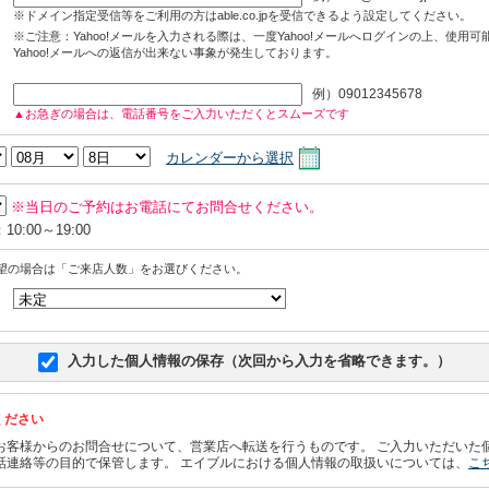
※ドメイン指定受信等をご利用の方はable.co.jpを受信できるよう設定してください。
※ご注意：Yahoo!メールを入力される際は、一度Yahoo!メールへログインの上、使用
Yahoo!メールへの返信が出来ない事象が発生しております。
例）09012345678
▲お急ぎの場合は、電話番号をご入力いただくとスムーズです
カレンダーから選択
※当日のご予約はお電話にてお問合せください。
0:00～19:00
望の場合は「ご来店人数」をお選びください。
入力した個人情報の保存（次回から入力を省略できます。）
ください
お客様からのお問合せについて、営業店へ転送を行うものです。 ご入力いただいた
話連絡等の目的で保管します。 エイブルにおける個人情報の取扱いについては、
こ