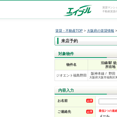
賃貸マンシ
不動産賃貸
賃貸・不動産TOP
>
大阪府の賃貸情報
来店予約
対象物件
沿線/駅 
物件名
所在地
阪神本線 / 野田
ジオエント福島野田
大阪府大阪市福島区
内容入力
お名前
最低1つの連
ご連絡先
メール