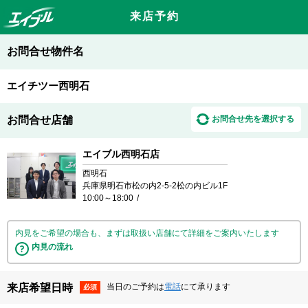
来店予約
お問合せ物件名
エイチツー西明石
お問合せ店舗
お問合せ先を選択する
エイブル西明石店
西明石
兵庫県明石市松の内2-5-2松の内ビル1F
10:00～18:00
内見をご希望の場合も、まずは取扱い店舗にて詳細をご案内いたします
内見の流れ
来店希望日時
当日のご予約は
電話
にて承ります
必須