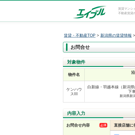
賃貸マンシ
不動産賃貸
賃貸・不動産TOP
>
新潟県の賃貸情報
お問合せ
対象物件
沿
物件名
白新線・羽越本線（新潟県内
ケンハウ
下車
スIII
新潟県新
内容入力
お問合せ内容
直接店舗に