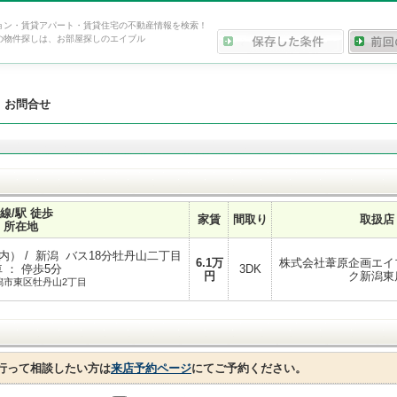
ョン・賃貸アパート・賃貸住宅の不動産情報を検索！
の物件探しは、お部屋探しのエイブル
>
お問合せ
線/駅 徒歩
家賃
間取り
取扱店
所在地
） / 新潟 バス18分牡丹山二丁目
6.1
万
株式会社葦原企画エイ
 ： 停歩5分
3DK
円
ク新潟東
潟市東区牡丹山2丁目
行って相談したい方は
来店予約ページ
にてご予約ください。