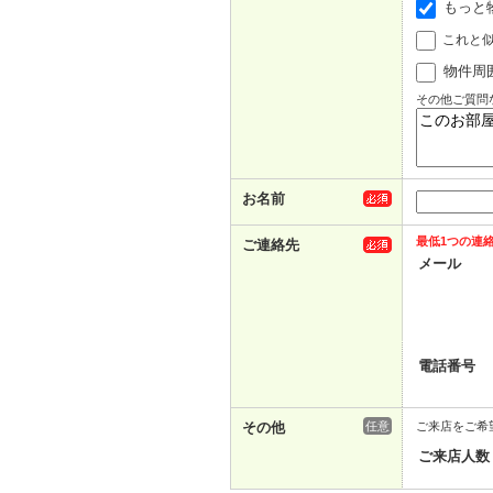
もっと
これと
物件周
その他ご質問
お名前
最低1つの連
ご連絡先
メール
電話番号
その他
任意
ご来店をご希
ご来店人数