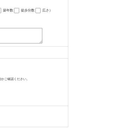
築年数
徒歩分数
広さ
）
可能かご確認ください。