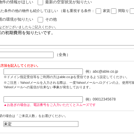
物件の情報がほしい
最新の空室状況が知りたい
似た条件の他の物件も紹介してほしい
（最も重視する条件：
家賃
間取り
囲の環境が知りたい
その他
などがございましたらご記入ください。
（全角）
絡方法を記入してください。
例）abc@able.co.jp
※ドメイン指定受信等をご利用の方はable.co.jpを受信できるよう設定してください。
※ご注意：Yahoo!メールを入力される際は、一度Yahoo!メールへログインの上、使用
Yahoo!メールへの返信が出来ない事象が発生しております。
例）09012345678
▲お急ぎの場合は、電話番号をご入力いただくとスムーズです
望の場合は「ご来店人数」をお選びください。