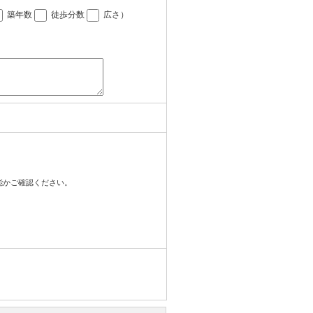
築年数
徒歩分数
広さ
）
可能かご確認ください。