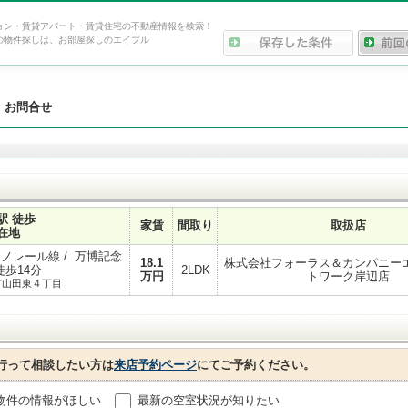
ョン・賃貸アパート・賃貸住宅の不動産情報を検索！
の物件探しは、お部屋探しのエイブル
>
お問合せ
駅 徒歩
家賃
間取り
取扱店
在地
ノレール線 / 万博記念
18.1
株式会社フォーラス＆カンパニー
徒歩14分
2LDK
万円
トワーク岸辺店
市山田東４丁目
行って相談したい方は
来店予約ページ
にてご予約ください。
物件の情報がほしい
最新の空室状況が知りたい