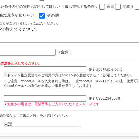
似た条件の他の物件も紹介してほしい
（最も重視する条件：
家賃
間取り
囲の環境が知りたい
その他
などがございましたらご記入ください。
（全角）
絡方法を記入してください。
例）abc@able.co.jp
※ドメイン指定受信等をご利用の方はable.co.jpを受信できるよう設定してください。
※ご注意：Yahoo!メールを入力される際は、一度Yahoo!メールへログインの上、使用
Yahoo!メールへの返信が出来ない事象が発生しております。
例）09012345678
▲お急ぎの場合は、電話番号をご入力いただくとスムーズです
望の場合は「ご来店人数」をお選びください。