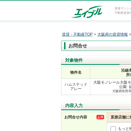
賃貸マンシ
不動産賃貸
賃貸・不動産TOP
>
大阪府の賃貸情報
お問合せ
対象物件
沿線/
物件名
所
大阪モノレール大阪モ
ハムステッド
公園 
アレー
大阪府吹田
内容入力
お問合せ内容
直接店舗に
もっと