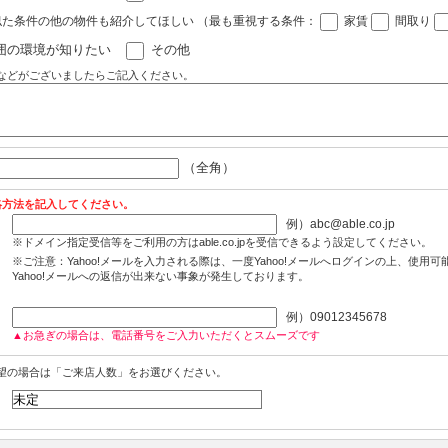
似た条件の他の物件も紹介してほしい
（最も重視する条件：
家賃
間取り
囲の環境が知りたい
その他
などがございましたらご記入ください。
（全角）
絡方法を記入してください。
例）abc@able.co.jp
※ドメイン指定受信等をご利用の方はable.co.jpを受信できるよう設定してください。
※ご注意：Yahoo!メールを入力される際は、一度Yahoo!メールへログインの上、使用
Yahoo!メールへの返信が出来ない事象が発生しております。
例）09012345678
▲お急ぎの場合は、電話番号をご入力いただくとスムーズです
望の場合は「ご来店人数」をお選びください。