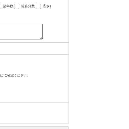
築年数
徒歩分数
広さ
）
可能かご確認ください。