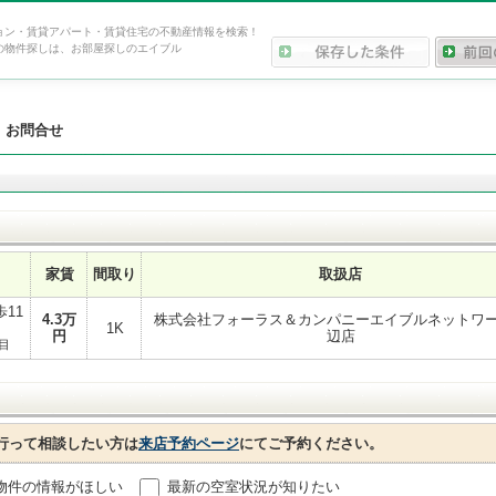
ョン・賃貸アパート・賃貸住宅の不動産情報を検索！
の物件探しは、お部屋探しのエイブル
>
お問合せ
家賃
間取り
取扱店
11
4.3
万
株式会社フォーラス＆カンパニーエイブルネットワ
1K
円
辺店
目
行って相談したい方は
来店予約ページ
にてご予約ください。
物件の情報がほしい
最新の空室状況が知りたい