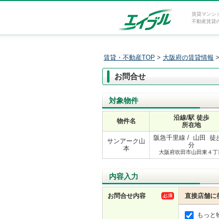
賃貸マンシ
不動産賃貸
賃貸・不動産TOP
>
大阪府の賃貸情報
お問合せ
対象物件
沿線/駅 徒歩
物件名
所在地
阪急千里線 / 山田 徒歩
サンアーク山
分
本
大阪府吹田市山田東４丁
内容入力
お問合せ内容
直接店舗に
もっと