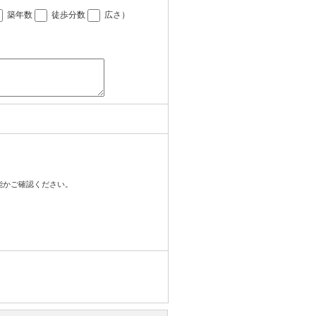
築年数
徒歩分数
広さ
）
可能かご確認ください。