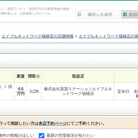
ョン・賃貸アパート・賃貸住宅の不動産情報を検索！
の物件探しは、お部屋探しのエイブル
>
エイブルネットワーク瑞穂店の店舗情報
>
エイブルネットワーク瑞穂店の
家賃
間取り
取扱店
 / 田
4.6
株式会社賃貸ステーションエイブルネ
1LDK
定休日 水曜
万円
ットワーク瑞穂店
行って相談したい方は
来店予約ページ
にてご予約ください。
物件の情報がほしい
最新の空室状況が知りたい