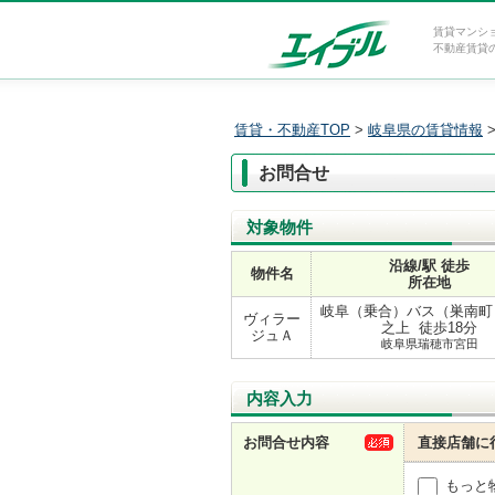
賃貸マンシ
不動産賃貸
賃貸・不動産TOP
>
岐阜県の賃貸情報
お問合せ
対象物件
沿線/駅 徒歩
物件名
所在地
岐阜（乗合）バス（巣南町）
ヴィラー
之上 徒歩18分
ジュＡ
岐阜県瑞穂市宮田
内容入力
お問合せ内容
直接店舗に
もっと