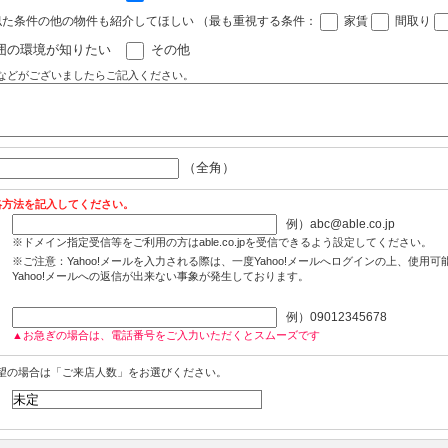
似た条件の他の物件も紹介してほしい
（最も重視する条件：
家賃
間取り
囲の環境が知りたい
その他
などがございましたらご記入ください。
（全角）
絡方法を記入してください。
例）abc@able.co.jp
※ドメイン指定受信等をご利用の方はable.co.jpを受信できるよう設定してください。
※ご注意：Yahoo!メールを入力される際は、一度Yahoo!メールへログインの上、使用
Yahoo!メールへの返信が出来ない事象が発生しております。
例）09012345678
▲お急ぎの場合は、電話番号をご入力いただくとスムーズです
望の場合は「ご来店人数」をお選びください。