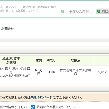
ョン・賃貸アパート・賃貸住宅の不動産情報を検索！
の物件探しは、お部屋探しのエイブル
>
お問合せ
沿線/駅 徒歩
家賃
間取り
取扱店
所在地
本線 / 陣原 徒歩12
6.3
万
株式会社エイブル黒崎
分
2LDK
5月1
円
店
県北九州市八幡西区樋口町
行って相談したい方は
来店予約ページ
にてご予約ください。
物件の情報がほしい
最新の空室状況が知りたい