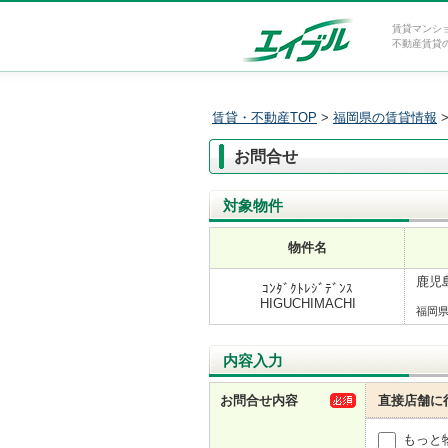
賃貸マンシ
不動産賃貸
賃貸・不動産TOP
>
福岡県の賃貸情報
お問合せ
対象物件
物件名
鹿児島
ｺﾝﾀﾞｸﾄﾚｼﾞﾃﾞﾝｽ
HIGUCHIMACHI
福岡
内容入力
お問合せ内容
直接店舗に
もっと