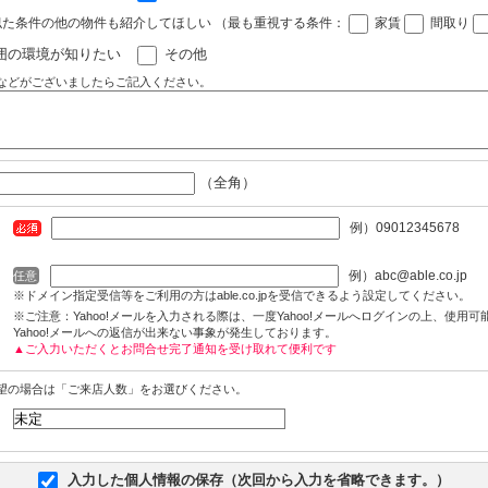
似た条件の他の物件も紹介してほしい
（最も重視する条件：
家賃
間取り
囲の環境が知りたい
その他
などがございましたらご記入ください。
（全角）
例）09012345678
例）abc@able.co.jp
任意
※ドメイン指定受信等をご利用の方はable.co.jpを受信できるよう設定してください。
※ご注意：Yahoo!メールを入力される際は、一度Yahoo!メールへログインの上、使用
Yahoo!メールへの返信が出来ない事象が発生しております。
▲ご入力いただくとお問合せ完了通知を受け取れて便利です
望の場合は「ご来店人数」をお選びください。
入力した個人情報の保存（次回から入力を省略できます。）