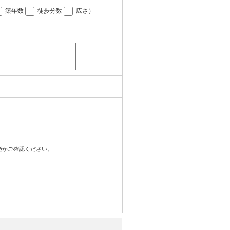
築年数
徒歩分数
広さ
）
可能かご確認ください。