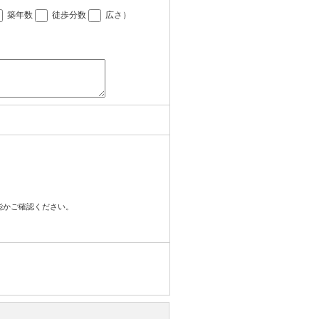
築年数
徒歩分数
広さ
）
可能かご確認ください。