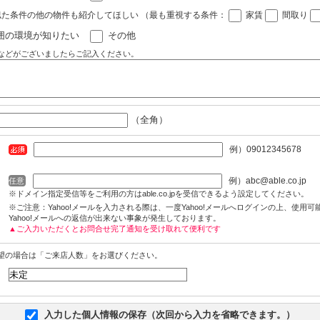
似た条件の他の物件も紹介してほしい
（最も重視する条件：
家賃
間取り
囲の環境が知りたい
その他
などがございましたらご記入ください。
（全角）
例）09012345678
例）abc@able.co.jp
任意
※ドメイン指定受信等をご利用の方はable.co.jpを受信できるよう設定してください。
※ご注意：Yahoo!メールを入力される際は、一度Yahoo!メールへログインの上、使用
Yahoo!メールへの返信が出来ない事象が発生しております。
▲ご入力いただくとお問合せ完了通知を受け取れて便利です
望の場合は「ご来店人数」をお選びください。
入力した個人情報の保存（次回から入力を省略できます。）