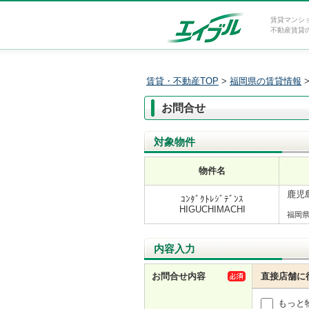
賃貸マンシ
不動産賃貸
賃貸・不動産TOP
>
福岡県の賃貸情報
お問合せ
対象物件
物件名
鹿児島
ｺﾝﾀﾞｸﾄﾚｼﾞﾃﾞﾝｽ
HIGUCHIMACHI
福岡
内容入力
お問合せ内容
直接店舗に
もっと