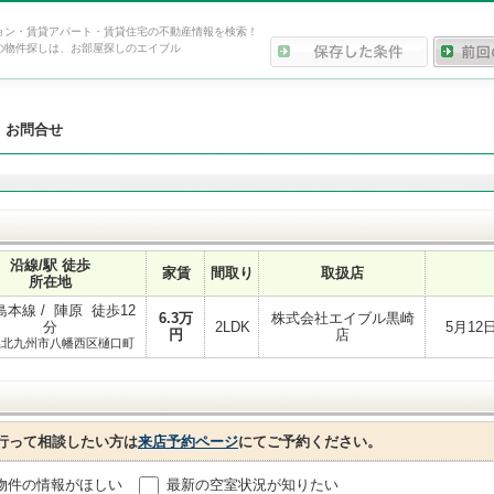
ョン・賃貸アパート・賃貸住宅の不動産情報を検索！
の物件探しは、お部屋探しのエイブル
>
お問合せ
沿線/駅 徒歩
家賃
間取り
取扱店
所在地
本線 / 陣原 徒歩12
6.3
万
株式会社エイブル黒崎
分
2LDK
5月1
円
店
県北九州市八幡西区樋口町
行って相談したい方は
来店予約ページ
にてご予約ください。
物件の情報がほしい
最新の空室状況が知りたい