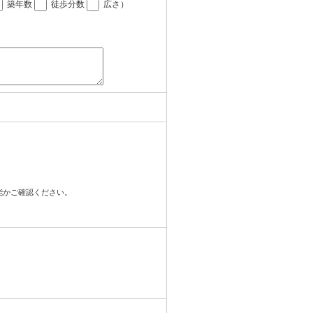
築年数
徒歩分数
広さ
）
可能かご確認ください。