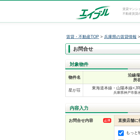
賃貸マンシ
不動産賃貸
賃貸・不動産TOP
>
兵庫県の賃貸情報
お問合せ
対象物件
沿線/
物件名
所
東海道本線・山陽本線<JR神
星が荘
兵庫県神戸市垂
内容入力
お問合せ内容
直接店舗に
もっと