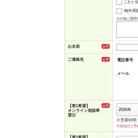
これと
物件周
その他ご質問
お名前
ご連絡先
電話番号
メール
【第1希望】
オンライン相談希
望日
※営業時間： 
※当日のご予
【第2希望】