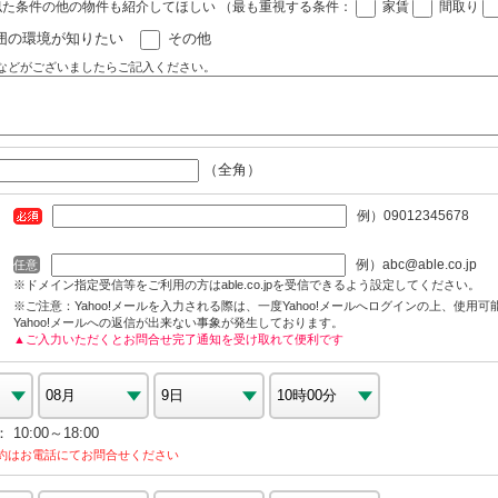
似た条件の他の物件も紹介してほしい
（最も重視する条件：
家賃
間取り
囲の環境が知りたい
その他
などがございましたらご記入ください。
（全角）
例）09012345678
例）abc@able.co.jp
任意
※ドメイン指定受信等をご利用の方はable.co.jpを受信できるよう設定してください。
※ご注意：Yahoo!メールを入力される際は、一度Yahoo!メールへログインの上、使用
Yahoo!メールへの返信が出来ない事象が発生しております。
▲ご入力いただくとお問合せ完了通知を受け取れて便利です
10:00～18:00
約はお電話にてお問合せください