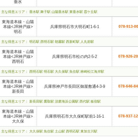
垂水
主な得意エリア： 垂水駅 舞子駅 山陽垂水駅 東垂水駅 霞ケ丘駅
東海道本線・山陽
本線<JR神戸線>
兵庫県明石市大明石町1-6-1
078-913-0
明石
主な得意エリア： 明石駅 西明石駅 朝霧駅 西新町駅 人丸前駅
東海道本線・山陽
本線<JR神戸線>
兵庫県明石市松の内2-5-2
078-926-2
西明石
主な得意エリア： 西明石駅 明石駅 大久保駅 魚住駅 林崎松江海岸駅
東海道本線・山陽
本線<JR神戸線>
兵庫県神戸市長田区御屋敷通4-3-9
078-646-8
新長田
主な得意エリア： 新長田駅 鷹取駅 須磨海浜公園駅 西代駅 板宿駅
東海道本線・山陽
本線<JR神戸線>
兵庫県明石市大久保町駅前1-16-1
078-937-1
大久保
主な得意エリア： 大久保駅 魚住駅 土山駅 西明石駅 東加古川駅