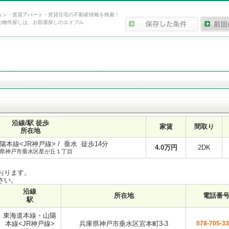
ョン・賃貸アパート・賃貸住宅の不動産情報を検索！
の物件探しは、お部屋探しのエイブル
沿線/駅 徒歩
家賃
間取り
所在地
本線<JR神戸線> / 垂水 徒歩14分
4.0
万円
2DK
県神戸市垂水区星が丘１丁目
おります。
さい。
沿線
所在地
電話番
駅
東海道本線・山陽
本線<JR神戸線>
兵庫県神戸市垂水区宮本町3-3
078-705-3