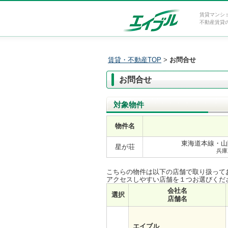
賃貸マンシ
不動産賃貸
賃貸・不動産TOP
>
お問合せ
お問合せ
対象物件
物件名
東海道本線・山陽
星が荘
兵庫
こちらの物件は以下の店舗で取り扱って
アクセスしやすい店舗を１つお選びくだ
会社名
選択
店舗名
エイブル