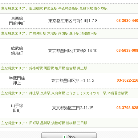
主な得意エリア： 飯田橋駅 神楽坂駅 牛込神楽坂駅 九段下駅 市ケ谷駅
東西線
東京都江東区門前仲町1-7-8
03-3630-44
門前仲町
主な得意エリア： 門前仲町駅 木場駅 両国駅 森下駅 清澄白河駅
総武線
東京都墨田区江東橋3-14-10
03-5638-00
錦糸町
主な得意エリア： 錦糸町駅 両国駅 亀戸駅 住吉駅 押上駅
半蔵門線
東京都墨田区押上1-11-3
03-3622-11
押上
主な得意エリア： 押上駅 曳舟駅 東向島駅 とうきょうスカイツリー駅 本所吾妻橋駅
山手線
東京都港区三田2-11-15
03-3798-82
田町
主な得意エリア： 田町駅 品川駅 浜松町駅 新橋駅 三田駅