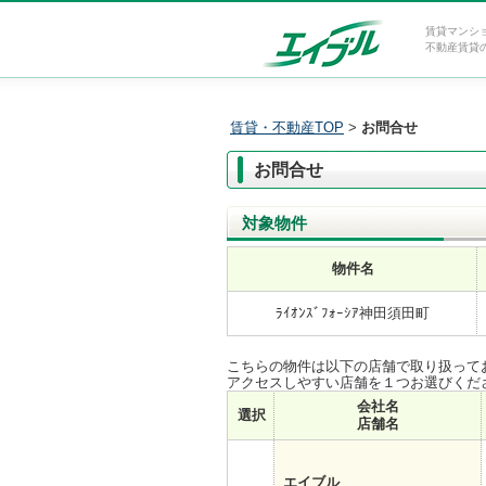
賃貸マンシ
不動産賃貸
賃貸・不動産TOP
>
お問合せ
お問合せ
対象物件
物件名
ﾗｲｵﾝｽﾞﾌｫｰｼｱ神田須田町
こちらの物件は以下の店舗で取り扱って
アクセスしやすい店舗を１つお選びくだ
会社名
選択
店舗名
エイブル