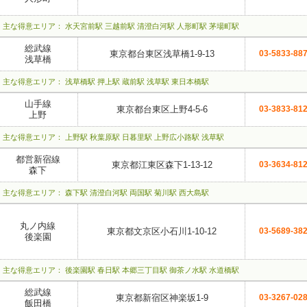
主な得意エリア： 水天宮前駅 三越前駅 清澄白河駅 人形町駅 茅場町駅
総武線
東京都台東区浅草橋1-9-13
03-5833-88
浅草橋
主な得意エリア： 浅草橋駅 押上駅 蔵前駅 浅草駅 東日本橋駅
山手線
東京都台東区上野4-5-6
03-3833-81
上野
主な得意エリア： 上野駅 秋葉原駅 日暮里駅 上野広小路駅 浅草駅
都営新宿線
東京都江東区森下1-13-12
03-3634-81
森下
主な得意エリア： 森下駅 清澄白河駅 両国駅 菊川駅 西大島駅
丸ノ内線
東京都文京区小石川1-10-12
03-5689-38
後楽園
主な得意エリア： 後楽園駅 春日駅 本郷三丁目駅 御茶ノ水駅 水道橋駅
総武線
東京都新宿区神楽坂1-9
03-3267-02
飯田橋