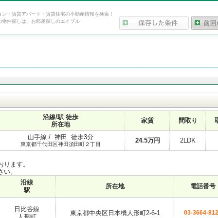
ョン・賃貸アパート・賃貸住宅の不動産情報を検索！
の物件探しは、お部屋探しのエイブル
沿線/駅 徒歩
家賃
間取り
所在地
山手線 / 神田 徒歩3分
24.5
万円
2LDK
東京都千代田区神田須田町２丁目
おります。
さい。
沿線
所在地
電話番号
駅
日比谷線
東京都中央区日本橋人形町2-6-1
03-3664-81
人形町