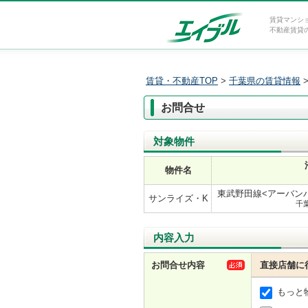
賃貸マンシ
不動産賃貸
賃貸・不動産TOP
>
千葉県の賃貸情報
お問合せ
対象物件
物件名
東武野田線<アーバンパ
サンライズ・K
千
内容入力
お問合せ内容
直接店舗に
もっと