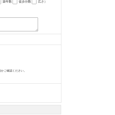
築年数
徒歩分数
広さ
）
可能かご確認ください。