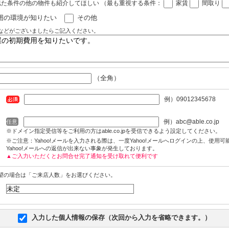
似た条件の他の物件も紹介してほしい
（最も重視する条件：
家賃
間取り
囲の環境が知りたい
その他
などがございましたらご記入ください。
（全角）
例）09012345678
例）abc@able.co.jp
任意
※ドメイン指定受信等をご利用の方はable.co.jpを受信できるよう設定してください。
※ご注意：Yahoo!メールを入力される際は、一度Yahoo!メールへログインの上、使用
Yahoo!メールへの返信が出来ない事象が発生しております。
▲ご入力いただくとお問合せ完了通知を受け取れて便利です
望の場合は「ご来店人数」をお選びください。
入力した個人情報の保存（次回から入力を省略できます。）