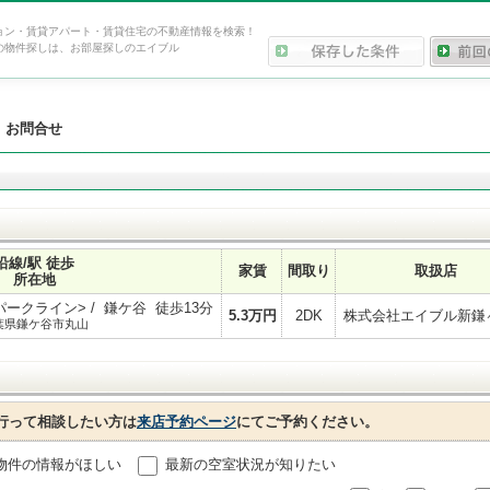
ョン・賃貸アパート・賃貸住宅の不動産情報を検索！
の物件探しは、お部屋探しのエイブル
>
お問合せ
沿線/駅 徒歩
家賃
間取り
取扱店
所在地
ークライン> / 鎌ケ谷 徒歩13分
5.3
万円
2DK
株式会社エイブル新鎌
葉県鎌ケ谷市丸山
行って相談したい方は
来店予約ページ
にてご予約ください。
物件の情報がほしい
最新の空室状況が知りたい