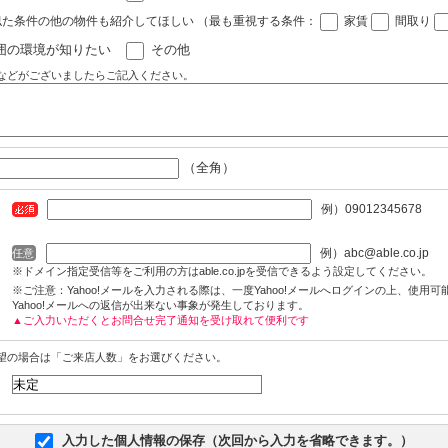
似た条件の他の物件も紹介してほしい
（最も重視する条件：
家賃
間取り
囲の環境が知りたい
その他
などがございましたらご記入ください。
（全角）
例）09012345678
例）abc@able.co.jp
任意
※ドメイン指定受信等をご利用の方はable.co.jpを受信できるよう設定してください。
※ご注意：Yahoo!メールを入力される際は、一度Yahoo!メールへログインの上、使用
Yahoo!メールへの返信が出来ない事象が発生しております。
▲ご入力いただくとお問合せ完了通知を受け取れて便利です
望の場合は「ご来店人数」をお選びください。
入力した個人情報の保存（次回から入力を省略できます。）