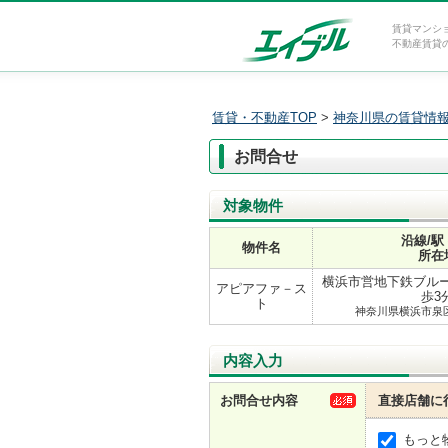
賃貸マンシ
不動産賃貸
賃貸・不動産TOP
>
神奈川県の賃貸情
お問合せ
対象物件
沿線/駅
物件名
所在
横浜市営地下鉄ブルー
アピアファ－ス
歩3
ト
神奈川県横浜市泉
内容入力
お問合せ内容
直接店舗に
もっと