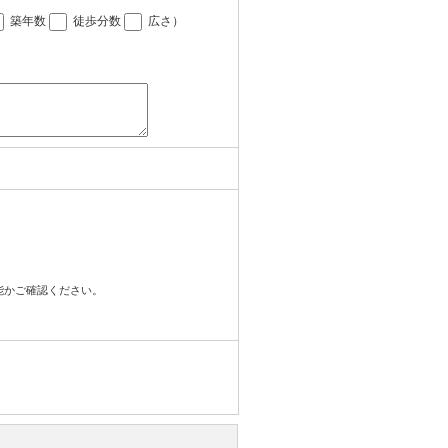
築年数
徒歩分数
広さ
）
可能かご確認ください。