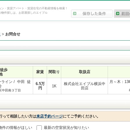
ョン・賃貸アパート・賃貸住宅の不動産情報を検索！
の物件探しは、お部屋探しのエイブル
報
>
お問合せ
 徒歩
家賃
間取り
取扱店
地
ライン / 中田 徒
月～木：13
6.5
万
株式会社エイブル横浜中
分
1K
円
田店
区中田南３丁目
行って相談したい方は
来店予約ページ
にてご予約ください。
物件の情報がほしい
最新の空室状況が知りたい