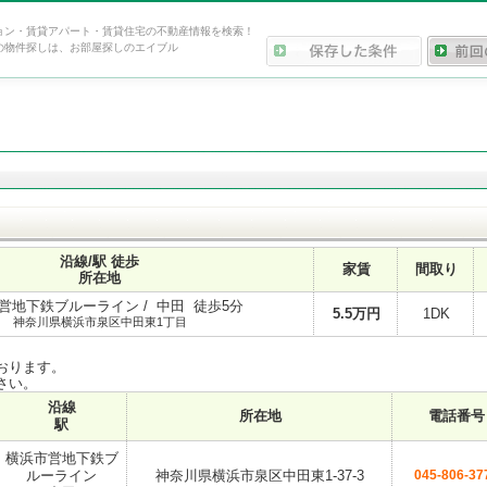
ョン・賃貸アパート・賃貸住宅の不動産情報を検索！
の物件探しは、お部屋探しのエイブル
沿線/駅 徒歩
家賃
間取り
所在地
営地下鉄ブルーライン / 中田 徒歩5分
5.5
万円
1DK
神奈川県横浜市泉区中田東1丁目
おります。
さい。
沿線
所在地
電話番号
駅
横浜市営地下鉄ブ
ルーライン
神奈川県横浜市泉区中田東1-37-3
045-806-37