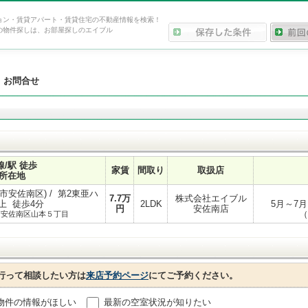
ョン・賃貸アパート・賃貸住宅の不動産情報を検索！
の物件探しは、お部屋探しのエイブル
>
お問合せ
線/駅 徒歩
家賃
間取り
取扱店
所在地
市安佐南区) / 第2東亜ハ
7.7
万
株式会社エイブル
上 徒歩4分
2LDK
5月～7
円
安佐南店
（
市安佐南区山本５丁目
行って相談したい方は
来店予約ページ
にてご予約ください。
物件の情報がほしい
最新の空室状況が知りたい