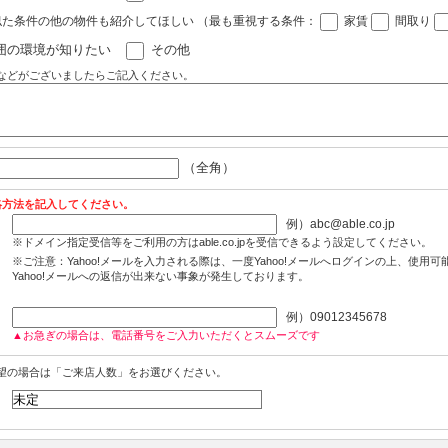
似た条件の他の物件も紹介してほしい
（最も重視する条件：
家賃
間取り
囲の環境が知りたい
その他
などがございましたらご記入ください。
（全角）
絡方法を記入してください。
例）abc@able.co.jp
※ドメイン指定受信等をご利用の方はable.co.jpを受信できるよう設定してください。
※ご注意：Yahoo!メールを入力される際は、一度Yahoo!メールへログインの上、使用
Yahoo!メールへの返信が出来ない事象が発生しております。
例）09012345678
▲お急ぎの場合は、電話番号をご入力いただくとスムーズです
望の場合は「ご来店人数」をお選びください。