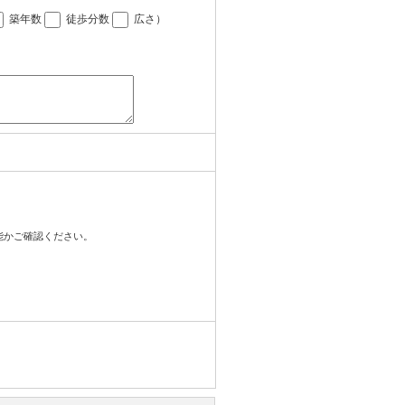
築年数
徒歩分数
広さ
）
可能かご確認ください。