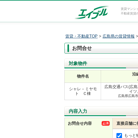
賃貸マンシ
不動産賃貸
賃貸・不動産TOP
>
広島県の賃貸情報
お問合せ
対象物件
沿
物件名
広島交通バス(広島
シャレ－ミヤモ
イツ
ト Ｃ棟
広島県広島
内容入力
お問合せ内容
直接店舗に
もっと