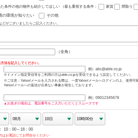
似た条件の他の物件も紹介してほしい
（最も重視する条件：
家賃
間取り
囲の環境が知りたい
その他
などがございましたらご記入ください。
（全角）
絡方法を記入してください。
例）abc@able.co.jp
※ドメイン指定受信等をご利用の方はable.co.jpを受信できるよう設定してください。
※ご注意：Yahoo!メールを入力される際は、一度Yahoo!メールへログインの上、使用
Yahoo!メールへの返信が出来ない事象が発生しております。
例）09012345678
▲お急ぎの場合は、電話番号をご入力いただくとスムーズです
10：00～18：00
約はお電話にてお問合せください