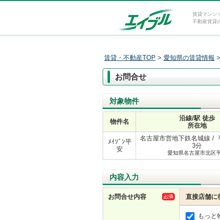
賃貸マンシ
不動産賃貸
賃貸・不動産TOP
>
愛知県の賃貸情報
お問合せ
対象物件
沿線/駅 徒歩
物件名
所在地
名古屋市営地下鉄名城線 / 
ﾒｲｿﾞﾝ平
3分
安
愛知県名古屋市北区
内容入力
お問合せ内容
直接店舗に
もっと