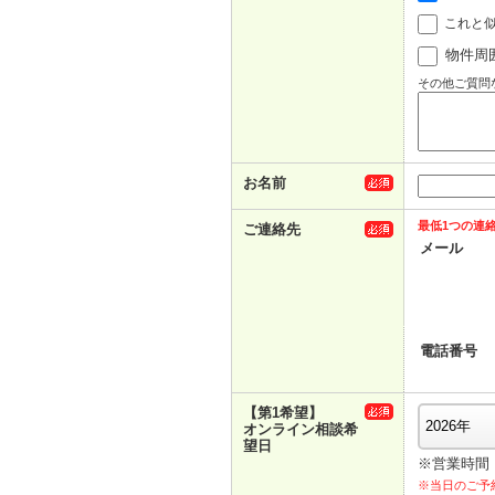
これと
物件周
その他ご質問
お名前
最低1つの連
ご連絡先
メール
電話番号
【第1希望】
オンライン相談希
望日
※営業時間： 
※当日のご予