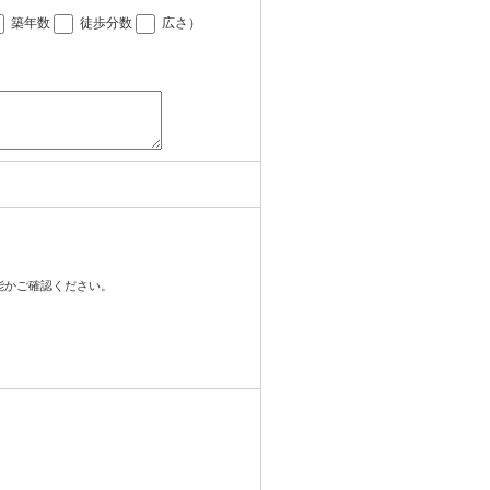
築年数
徒歩分数
広さ
）
可能かご確認ください。