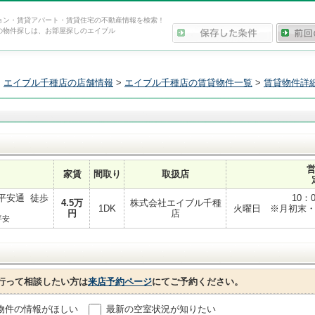
ョン・賃貸アパート・賃貸住宅の不動産情報を検索！
の物件探しは、お部屋探しのエイブル
>
エイブル千種店の店舗情報
>
エイブル千種店の賃貸物件一覧
>
賃貸物件詳
家賃
間取り
取扱店
平安通 徒歩
10：
4.5
万
株式会社エイブル千種
1DK
火曜日 ※月初末・祝
円
店
平安
行って相談したい方は
来店予約ページ
にてご予約ください。
物件の情報がほしい
最新の空室状況が知りたい