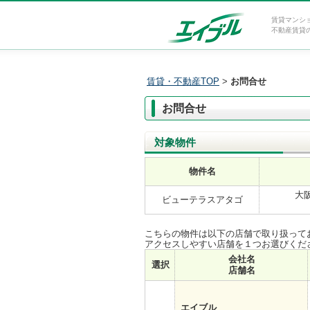
賃貸マンシ
不動産賃貸
賃貸・不動産TOP
>
お問合せ
お問合せ
対象物件
物件名
大
ビューテラスアタゴ
こちらの物件は以下の店舗で取り扱って
アクセスしやすい店舗を１つお選びくだ
会社名
選択
店舗名
エイブル