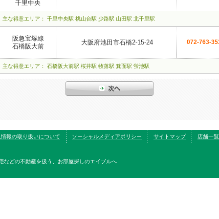
千里中央
主な得意エリア： 千里中央駅 桃山台駅 少路駅 山田駅 北千里駅
阪急宝塚線
大阪府池田市石橋2-15-24
072-763-35
石橋阪大前
主な得意エリア： 石橋阪大前駅 桜井駅 牧落駅 箕面駅 蛍池駅
人情報の取り扱いについて
ソーシャルメディアポリシー
サイトマップ
店舗一覧
宅などの不動産を扱う、お部屋探しのエイブルへ