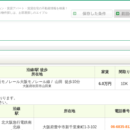
ョン・賃貸アパート・賃貸住宅の不動産情報を検索！
の物件探しは、お部屋探しのエイブル
沿線/駅 徒歩
家賃
間取り
所在地
阪モノレール大阪モノレール線 / 山田 徒歩10分
6.0
万円
1DK
大阪府吹田市山田東
おります。
さい。
沿線
所在地
電話番号
駅
北大阪急行電鉄南
北線
大阪府豊中市新千里東町1-3-102
06-6835-81