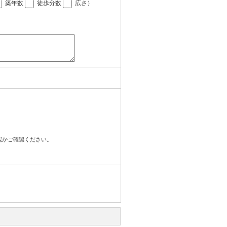
築年数
徒歩分数
広さ
）
可能かご確認ください。