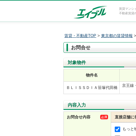
賃貸マンシ
不動産賃貸
賃貸・不動産TOP
>
東京都の賃貸情報
お問合せ
対象物件
物件名
京王線・
ＢＬＩＳＳＤＩＡ笹塚代田橋
内容入力
お問合せ内容
直接店舗に
もっと