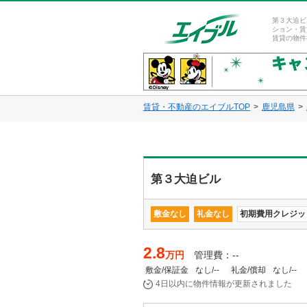
第３大迫ビ
ション・賃
賃貸の物件
賃貸・不動産のエイブルTOP
鹿児島県
第３大迫ビル
敷金なし
礼金なし
初期費用クレジッ
2.8
万円
管理費：--
敷金/保証金
なし/--
礼金/償却
なし/--
4日以内に物件情報が更新されました