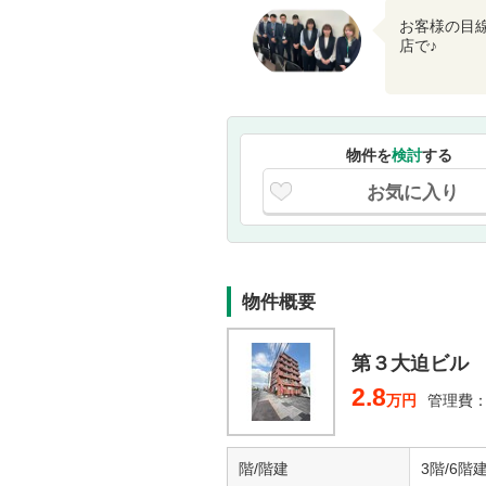
お客様の目
店で♪
物件を
検討
する
お気に入り
物件概要
第３大迫ビル
2.8
万円
管理費：
階/階建
3階/6階