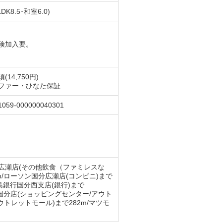
LDK8.5･和室6.0)
険加入要。
(14,750円)
ファー・ひなた保証
1059-000000040301
分広瀬店(その他飲食（ファミレスな
m/ローソン国分広瀬店(コンビニ)まで
児島銀行国分西支店(銀行)まで
スポ国分店(ショッピングセンター/アウト
トレットモール)まで282m/マツモ