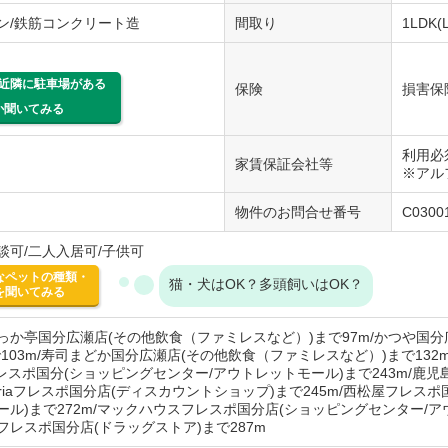
ン/鉄筋コンクリート造
間取り
1LDK(
近隣に駐車場がある
保険
損害保
か聞いてみる
利用必須
家賃保証会社等
※アル
物件のお問合せ番号
C0300
談可/二人入居可/子供可
なペットの種類・
猫・犬はOK？多頭飼いはOK？
を聞いてみる
っか亭国分広瀬店(その他飲食（ファミレスなど）)まで97m/かつや国
で103m/寿司まどか国分広瀬店(その他飲食（ファミレスなど）)まで132
/フレスポ国分(ショッピングセンター/アウトレットモール)まで243m/鹿
Seriaフレスポ国分店(ディスカウントショップ)まで245m/西松屋フレ
ール)まで272m/マックハウスフレスポ国分店(ショッピングセンター/アウ
フレスポ国分店(ドラッグストア)まで287m