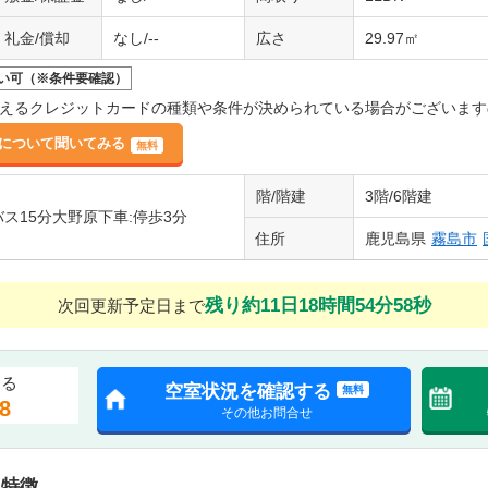
礼金/償却
なし/--
広さ
29.97㎡
い可（※条件要確認）
えるクレジットカードの種類や条件が決められている場合がございます
について聞いてみる
無料
階/階建
3階/6階建
バス15分大野原下車:停歩3分
住所
鹿児島県
霧島市
残り約11日18時間54分57秒
次回更新予定日まで
する
空室状況を確認する
無料
8
その他お問合せ
・特徴