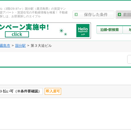
ル（3階/29.97㎡）国分駅（鹿児島県）の賃貸マン
貸アパート・賃貸住宅の不動産情報を検索！ 不動産
探しは、お部屋探しのエイブル
霧島市
国分駅
第３大迫ビル
ト払い可（※条件要確認）
即入居可