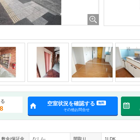
する
空室状況を確認する
無料
8
その他お問合せ
敷金/保証金
なし/--
間取り
1LDK