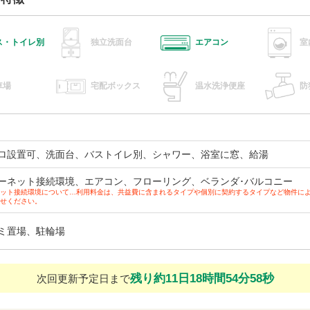
ス・トイレ別
独立洗面台
エアコン
室
車場
宅配ボックス
温水洗浄便座
防
ロ設置可、洗面台、バストイレ別、シャワー、浴室に窓、給湯
ーネット接続環境、エアコン、フローリング、ベランダ･バルコニー
ット接続環境について…利用料金は、共益費に含まれるタイプや個別に契約するタイプなど物件に
せください。
ミ置場、駐輪場
残り約11日18時間54分57秒
次回更新予定日まで