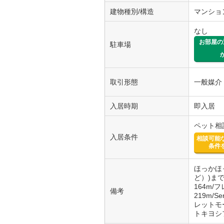
建物種別/構造
マンショ
なし
お部屋の
駐車場
取引形態
一般媒介
入居時期
即入居
ペット相
入居条件
相談可能
条件
ほっかほ
ど）)ま
164m
備考
219m/
レットモ
トキヨシ