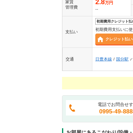
2.8
家賃
万円
管理費
--
初期費用クレジット払
初期費用支払いに使
支払い
クレジット払い
交通
日豊本線
/
国分駅
電話でお問合せ
0995-49-888
お部屋にあるこだわり/設備