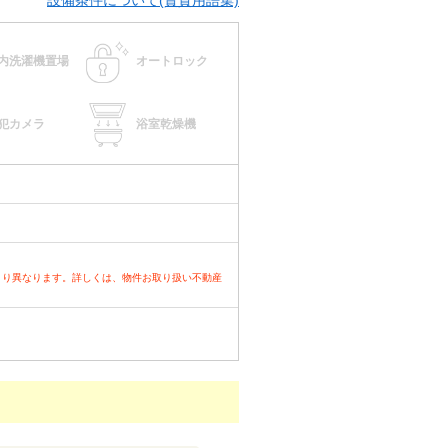
設備条件について(賃貸用語集)
内洗濯機置場
オートロック
犯カメラ
浴室乾燥機
より異なります。詳しくは、物件お取り扱い不動産