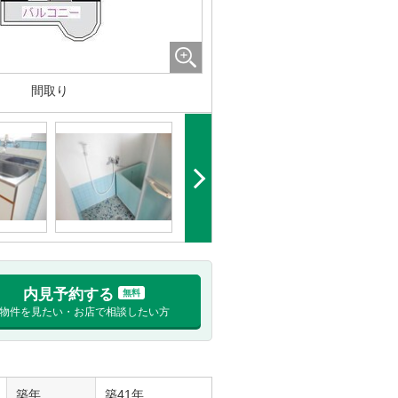
間取り
内見予約する
無料
物件を見たい・お店で相談したい方
築年
築41年