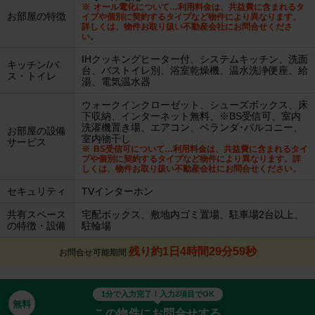
オール電化について…利用料金は、共益費に含まれるタ
お部屋の特徴
イプや個別に契約するタイプなど物件により異なります。
詳しくは、物件お取り扱い不動産会社にお問合せくださ
い。
IHクッキングヒーター付、システムキッチン、洗面
キッチン/バ
台、バストイレ別、浴室乾燥機、温水洗浄便座、給
ス・トイレ
湯、電気温水器
ウォークインクローゼット、シューズボックス、床
下収納、インターネット無料、※BS受信可、室内
洗濯機置き場、エアコン、ベランダ･バルコニー、
お部屋の設備
室内物干し
サービス
BS受信可について…利用料金は、共益費に含まれるタイ
プや個別に契約するタイプなど物件により異なります。詳
しくは、物件お取り扱い不動産会社にお問合せください。
セキュリティ
TVインターホン
共有スペース
宅配ボックス、敷地内ゴミ置場、駐車場2台以上、
の特徴・設備
駐輪場
残り約1日4時間29分58秒
お問合せ可能期間
1分で入力完了！入力2項目でOK
無料
この物件にお問合せする