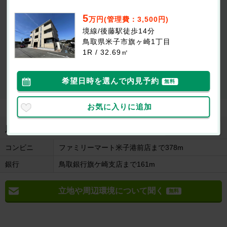
イクシード
5万円
(管理費等：3,500円)
5
万円(管理費：3,500円)
なし
なし
敷
礼
境線/後藤駅徒歩14分
1R / 32.69㎡ / 1階
鳥取県米子市旗ヶ崎1丁目
1R / 32.69㎡
最新の空室状況が知りたい
お部屋を
初期費用が
似たお部屋を
希望日時を選んで内見予約
無料
内見したい
知りたい
知りたい
お気に入りに追加
地図を見る
周辺施設
コンビニ
ファミリーマート米子港前店まで378m
銀行
鳥取銀行旗ケ崎支店まで161m
立地や周辺環境について聞く
無料