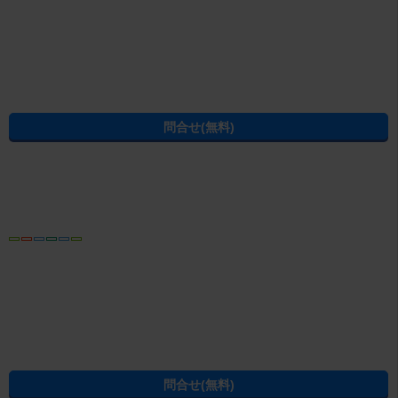
米子市のインターネット無料
米子市の学生向け
米子市の1階
米子市の駐車場付き
米子市の新築・築浅
米子市の駅から徒歩15分以内
米子市の一人暮らし向け
米子市の別宅・書斎向け
条件を指定して米子市の賃貸物件を探し直す
建物種別から米子市の賃貸物件を探す
米子市の賃貸アパート
米子市の賃貸マンション
米子市の賃貸一戸建て
間取りから米子市の賃貸物件を探す
米子市の1R/ワンルーム
米子市の1K
米子市の1DK
米子市の1LDK(+S)
米子市の2K/2DK(+S)
米子市の2LDK(+S)
米子市の3K/3DK/3LDK(+S)
米子市の4K/4DK/4LDK(+S)以上
ページの先頭へ
賃貸・不動産のエイブルTOP
>
鳥取県
>
米子市
>
後藤駅
>
イクシード