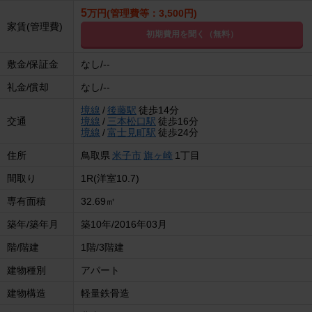
5
万円(管理費等：3,500円)
家賃(管理費)
初期費用を聞く（無料）
敷金/保証金
なし/--
礼金/償却
なし/--
境線
/
後藤駅
徒歩14分
交通
境線
/
三本松口駅
徒歩16分
境線
/
富士見町駅
徒歩24分
住所
鳥取県
米子市
旗ヶ崎
1丁目
間取り
1R(洋室10.7)
専有面積
32.69㎡
築年/築年月
築10年/2016年03月
階/階建
1階/3階建
建物種別
アパート
建物構造
軽量鉄骨造