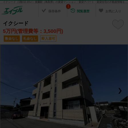
イクシード（1階/32.69㎡）後藤駅（鳥取県）の賃貸マンション・賃貸アパート・賃貸住宅の不動産情報を検索！ 不動産賃貸の物件探しは、お部屋探しのエイブル
1
保存条件
閲覧履歴
お気に入り
イクシード
5
万円(管理費等：3,500円)
敷金なし
礼金なし
即入居可