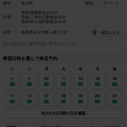
築年
築10年
種別
アパート
境線/後藤駅徒歩14分
交通
境線/三本松口駅徒歩16分
境線/富士見町駅徒歩24分
住所
鳥取県米子市旗ヶ崎1丁目
地図を見る
14日以内に物件情報が更新されました
希望日時を選んで来店予約
土
日
月
火
水
木
金
8
9
10
11
12
13
14
15
16
17
18
19
20
21
8/22(土)以降の日を確認