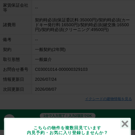
家賃保証会社
--
等
契約時必須(保証委託料:35000円)/契約時必須(カー
諸費用
ドキー発行料:16500円)/契約時必須(鍵交換:16500
円)/契約時必須(クリーニング:49500円)
備考
--
契約
一般契約(2年間)
取引形態
一般媒介
お問合せ番号
C03001014-000000329103
情報更新日
2026/07/24
次回更新日
2026/08/07
イクシードの建物情報を見る
1分で入力完了！入力2項目でOK
無料
この物件にお問合せする
こちらの物件を複数回見ています
内見予約・お気に入り登録しませんか？