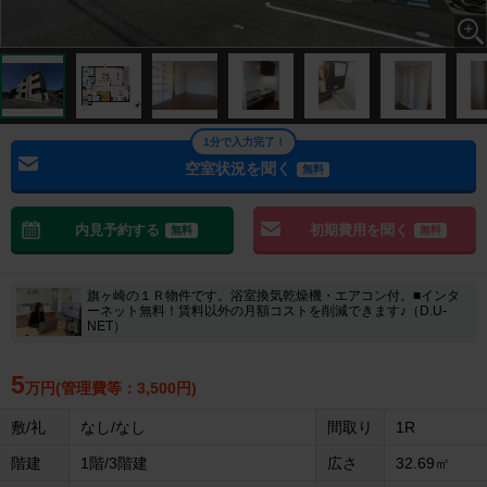
1分で入力完了！
空室状況を聞く
無料
内見予約する
初期費用を聞く
無料
無料
旗ヶ崎の１Ｒ物件です。浴室換気乾燥機・エアコン付。■インタ
ーネット無料！賃料以外の月額コストを削減できます♪（D.U-
NET）
5
万円(管理費等：3,500円)
敷/礼
なし/なし
間取り
1R
階建
1階/3階建
広さ
32.69㎡