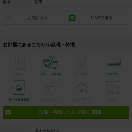
向き
北東
お気に入り
LINEで送る
お部屋にあるこだわり/設備・特徴
2階以上
バス・トイレ別
独立洗面台
エアコン
室内洗濯機置場
オートロック
ペット相談可
駐車場
設備・特徴について聞く
無料
※オール電化