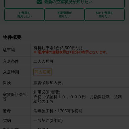
最新の空室状況が知りたい
お部屋を
初期費用が
似たお部屋を
内見したい
知りたい
知りたい
物件概要
有料駐車場1台(5,500円/月)
駐車場
駐車場の金額表示は1台分の表示となります。
入居条件
二人入居可
入居時期
即入居可
保険
損害保険加入要。
利用必須(実費)
家賃保証会社
※初回保証料１０，０００円 月額保証料、賃料
等
総額の１％
備考
消毒施工料：17050円/初回
契約
一般契約(2年間)