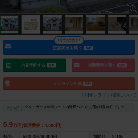
1分で入力完了！
空室状況を聞く
無料
内見予約する
初期費用を聞く
無料
無料
オンライン相談
無料
[？]オンライン相談について
☆タイガース年間シート内野席ペアでご招待対象物件です☆
5.9
万円(管理費等：4,000円)
敷/礼
59000円/80000円
間取り
2LDK