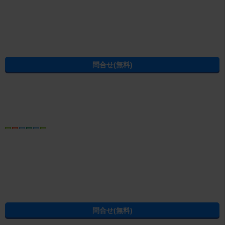
姫路市
下手野
この物件にある設備・特徴から姫路市の賃貸物件を探す
姫路市のアパート
姫路市の木造
姫路市の温水洗浄便座（ウォシュレット）付き
姫路市の角部屋
姫路市の即入居可
姫路市のインターネット無料
姫路市の2階以上
姫路市のファミリー向け
姫路市の1階
姫路市の駐車場付き
姫路市のエアコン付き
姫路市の新築・築浅
姫路市の駅から徒歩15分以内
条件を指定して姫路市の賃貸物件を探し直す
建物種別から姫路市の賃貸物件を探す
姫路市の賃貸アパート
姫路市の賃貸マンション
姫路市の賃貸一戸建て
間取りから姫路市の賃貸物件を探す
姫路市の1R/ワンルーム
姫路市の1K
姫路市の1DK
姫路市の1LDK(+S)
姫路市の2K/2DK(+S)
姫路市の2LDK(+S)