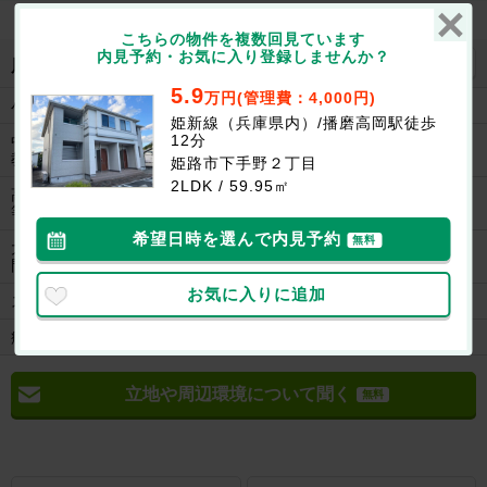
こちらの物件を複数回見ています
内見予約・お気に入り登録しませんか？
地図を見る
周辺施設
5.9
万円(管理費：4,000円)
小学校
まで700m:姫路市立高岡西小学校
姫新線（兵庫県内）/播磨高岡駅徒歩
12分
中学校/中等
まで1800m:姫路市立高丘中学校
教育学校
姫路市下手野２丁目
2LDK / 59.95㎡
高等学校/高
まで1700m:姫路市立琴丘高等学校
等専門学校
希望日時を選んで内見予約
無料
大学/短大/専
まで3900m:兵庫県立大学 姫路環境人間キャンパ
門学校
ス 研究棟Ⅴ
お気に入りに追加
スーパー
まで300m:業務スーパー 下手野店
病院
まで800m:姫路赤十字病院
立地や周辺環境について聞く
無料