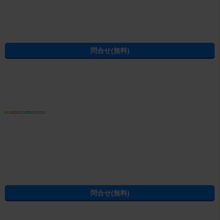
[PR]女性の賃貸生活を応援！Woman.CHINTAI