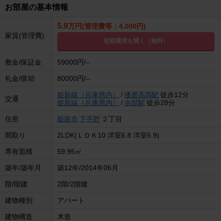
お部屋の基本情報
5.9
万円(管理費等：4,000円)
家賃(管理費)
初期費用を聞く（無料）
敷金/保証金
59000円/--
礼金/償却
80000円/--
姫新線（兵庫県内）
/
播磨高岡駅
徒歩12分
交通
姫新線（兵庫県内）
/
余部駅
徒歩28分
住所
姫路市
下手野
２丁目
間取り
2LDK(ＬＤＫ10 洋室6.8 洋室6.9)
専有面積
59.95㎡
築年/築年月
築12年/2014年06月
階/階建
2階/2階建
建物種別
アパート
建物構造
木造