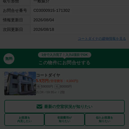
取引形態
一般媒介
お問合せ番号
C03000915-171302
情報更新日
2026/08/04
次回更新日
2026/08/18
コートダイヤの建物情報を見る
1分で入力完了！入力2項目でOK
無料
この物件にお問合せする
コートダイヤ
5.9万円
(管理費等：4,000円)
59000円
80000円
敷
礼
2LDK / 59.95㎡ / 2階
最新の空室状況が知りたい
お部屋を
初期費用が
似たお部屋を
内見したい
知りたい
知りたい