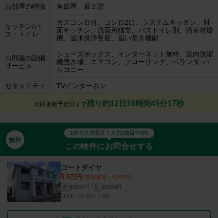
お部屋の特徴
角部屋、最上階
ガスコンロ付、コンロ2口、システムキッチン、対
キッチン/バ
面キッチン、洗面所独立、バストイレ別、浴室乾燥
ス・トイレ
機、温水洗浄便座、追い焚き機能
シューズボックス、インターネット無料、室内洗濯
お部屋の設備
機置き場、エアコン、フローリング、ベランダ･バ
サービス
ルコニー
セキュリティ
TVインターホン
残り約12日16時間45分16秒
次回更新予定日まで
1分で入力完了！入力2項目でOK
無料
この物件にお問合せする
コートダイヤ
5.9万円
(管理費等：4,000円)
59000円
80000円
敷
礼
2LDK / 59.95㎡ / 2階