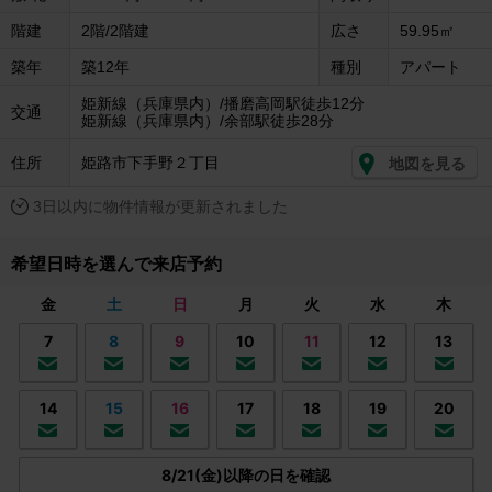
階建
2階/2階建
広さ
59.95㎡
築年
築12年
種別
アパート
姫新線（兵庫県内）/播磨高岡駅徒歩12分
交通
姫新線（兵庫県内）/余部駅徒歩28分
住所
姫路市下手野２丁目
地図を見る
3日以内に物件情報が更新されました
希望日時を選んで来店予約
金
土
日
月
火
水
木
7
8
9
10
11
12
13
14
15
16
17
18
19
20
8/21(金)以降の日を確認