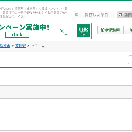
4階/53㎡）蘇原駅（岐阜県）の賃貸マンション・賃
・賃貸住宅の不動産情報を検索！ 不動産賃貸の物件
部屋探しのエイブル
務原市
蘇原駅
ピアニィ