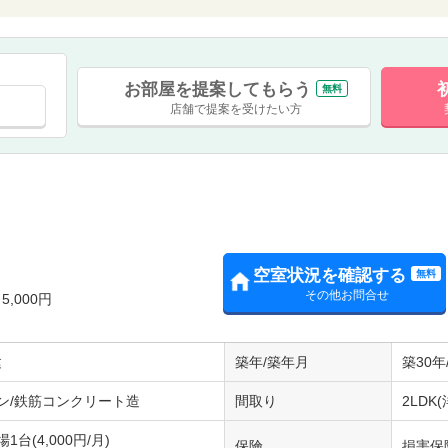
お部屋を提案してもらう
無料
店舗で提案を受けたい方
空室状況を確認する
無料
その他お問合せ
,000円
建
築年/築年月
築30年
ン/鉄筋コンクリート造
間取り
2LDK(
台(4,000円/月)
保険
損害保