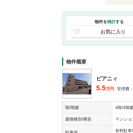
物件を
検討
する
お気に入り
物件概要
ピアニィ
5.5
万円
管理費：5
階/階建
4階/4階
建物種別/構造
マンショ
有料駐車場1
駐車場