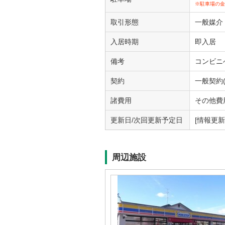
※駐車場の金
取引形態
一般媒介
入居時期
即入居
備考
コンビニ
契約
一般契約(
諸費用
その他費用
更新日/次回更新予定日
[情報更新日
周辺施設