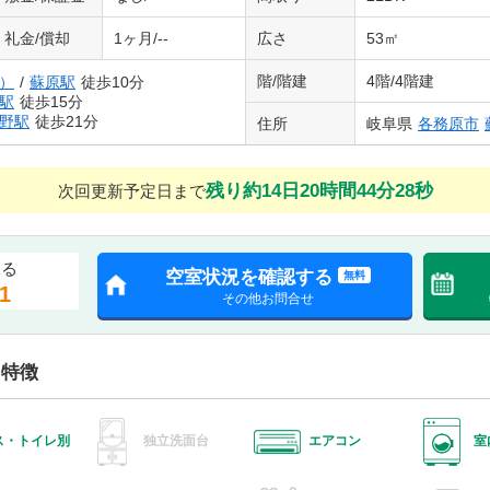
礼金/償却
1ヶ月/--
広さ
53㎡
階/階建
4階/4階建
）
/
蘇原駅
徒歩10分
駅
徒歩15分
野駅
徒歩21分
住所
岐阜県
各務原市
残り約14日20時間44分27秒
次回更新予定日まで
する
空室状況を確認する
無料
1
その他お問合せ
・特徴
ス・トイレ別
独立洗面台
エアコン
室