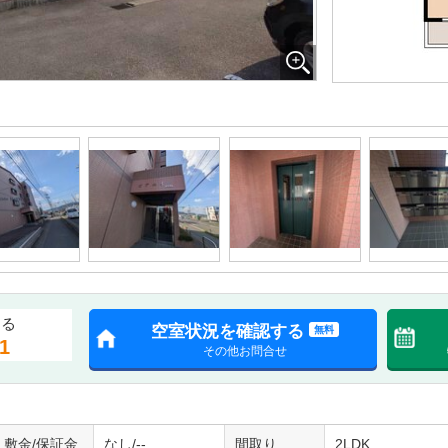
する
空室状況を確認する
無料
1
その他お問合せ
敷金/保証金
なし/--
間取り
2LDK