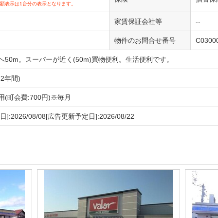
額表示は1台分の表示となります。
家賃保証会社等
--
物件のお問合せ番号
C0300
へ50m。スーパーが近く(50m)買物便利。生活便利です。
2年間)
(町会費:700円)※毎月
]:2026/08/08[広告更新予定日]:2026/08/22