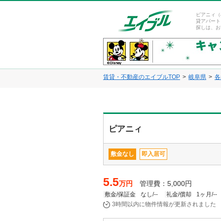
ピアニィ（
貸アパート
探しは、お
賃貸・不動産のエイブルTOP
岐阜県
各
ピアニィ
敷金なし
即入居可
5.5
万円
管理費：5,000円
敷金/保証金
なし/--
礼金/償却
1ヶ月/--
3時間以内に物件情報が更新されました