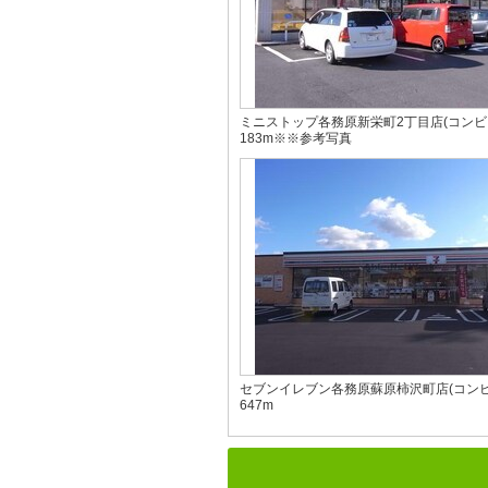
ミニストップ各務原新栄町2丁目店(コンビ
183m※※参考写真
セブンイレブン各務原蘇原柿沢町店(コンビ
647m