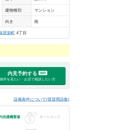
建物種別
マンション
向き
南
蘇原栄町
4丁目
内見予約する
無料
物件を見たい・お店で相談したい方
設備条件について(賃貸用語集)
内洗濯機置場
オートロック