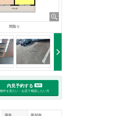
間取り
内見予約する
無料
物件を見たい・お店で相談したい方
築年
築30年