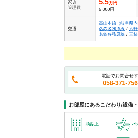
5.5
家賃
万円
管理費
5,000円
高山本線（岐阜県内
交通
名鉄各務原線
/
六軒
名鉄各務原線
/
三柿
電話でお問合せ
058-371-756
お部屋にあるこだわり/設備
2階以上
バ