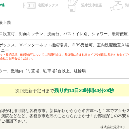
車場
宅配ボックス
温水洗浄便座
防
最上階
ロ設置可、対面キッチン、洗面台、バストイレ別、シャワー、暖房便座
ボックス、※インターネット接続環境、※BS受信可、室内洗濯機置き
コニー
ット接続環境、BS受信可について…利用料金は、共益費に含まれるタイプや個別に契約するタイプ
会社にお問合せください。
ター、敷地内ゴミ置場、駐車場2台以上、駐輪場
残り約14日20時間44分27秒
次回更新予定日まで
両線が利用可能な各務原市。新鵜沼駅からなら名古屋へも１本でアクセ
、病院などなど、各務原市近郊のことならおまかせ！お部屋探しの不安
でご相談下さい。
株式会社賃貸ステー